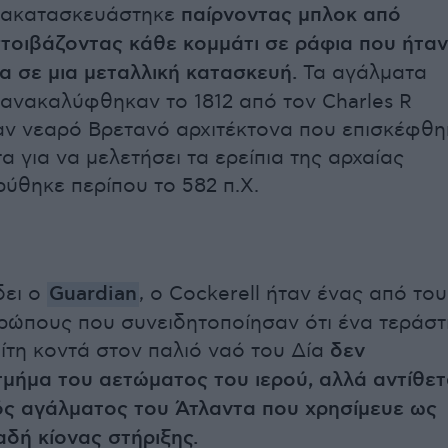
νακατασκευάστηκε
παίρνοντας μπλοκ από
στοιβάζοντας κάθε κομμάτι σε ράφια που ήταν
 σε μια μεταλλική κατασκευή.
Τα αγάλματα
 ανακαλύφθηκαν το 1812 από τον Charles R
ναν νεαρό Βρετανό αρχιτέκτονα που επισκέφθη
 για να μελετήσει τα ερείπια της αρχαίας
ρύθηκε περίπου το 582 π.Χ.
δει ο
Guardian
, ο Cockerell ήταν ένας από το
ώπους που συνειδητοποίησαν ότι ένα τεράστ
ίτη κοντά στον παλιό ναό του Δία
δεν
μήμα του αετώματος του ιερού, αλλά αντίθε
ός αγάλματος του Άτλαντα που χρησίμευε ως
δή κίονας στήριξης.