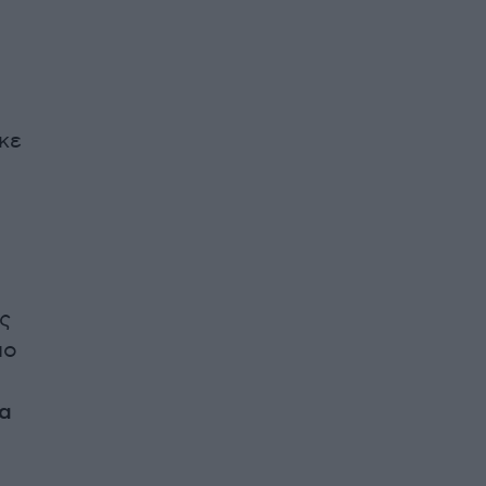
κε
υς
ιο
τα