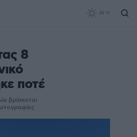
35
°C
τας 8
νικό
ηκε ποτέ
ία βρίσκεται
φωτογραφίες