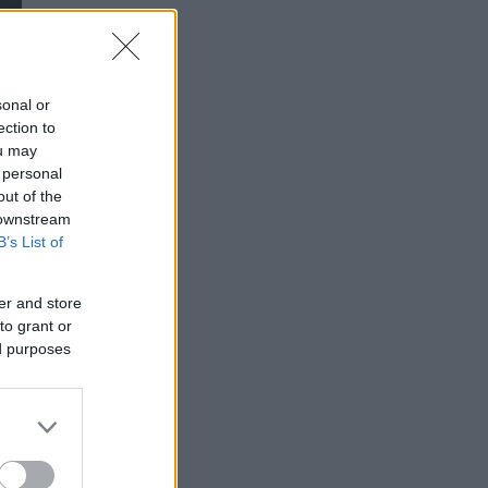
sonal or
ection to
ou may
 personal
out of the
 downstream
B’s List of
er and store
to grant or
ed purposes