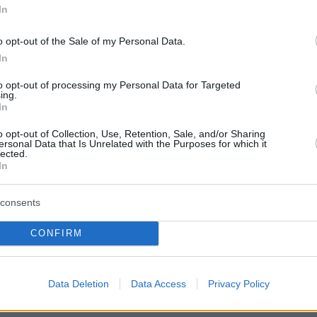
ε ποτέ
. «Ο Άτλας θα γίνει ένα από τα
In
α αξιοθέατα της Κοιλάδας των Ναών», δήλωσ
o opt-out of the Sale of my Personal Data.
 Πάολο Σκαρπινάτο, αξιολογητής της
In
 κληρονομιάς, σε κοινή δήλωση με τον κυβερνή
, Ρενάτο Σκιφάνι. «Μπορούμε επιτέλους να
to opt-out of processing my Personal Data for Targeted
ing.
ε αυτό το επιβλητικό έργο στη διεθνή
In
ίπε.
o opt-out of Collection, Use, Retention, Sale, and/or Sharing
ersonal Data that Is Unrelated with the Purposes for which it
lected.
In
TO
RIVIVE IL TELAMONE -
https://t.co/PK5oIlWKog
consents
editerraneo (@mediterraneotv)
February 29,
CONFIRM
Data Deletion
Data Access
Privacy Policy