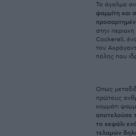
Το άγαλμα α
ψαμμίτη και 
προσαρτημένα
στην περιοχή
Cockerell, έ
τον Ακράγαντα
πόλης που ιδ
Οπως μεταδί
πρώτους ανθρ
κομμάτι ψαμμ
αποτελούσε τ
το κεφάλι εν
τελαμών δηλα