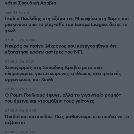
νότια Σαουδική Αραβία
πριν 43 λεπτά
Γκολ ο Παυλίδης στη εξάρα της Μπενφίκα στη Χαρτς και
μια ανάσα από τα play-offs του Europa League, δείτε τα
γκολ
07.08.2026, 01:44
Νεκρός σε πισίνα 24χρονος που κατηγορήθηκε ότι
εξαπάτησε πρώην αστέρες του NFL
07.08.2026, 01:21
Συναγερμός στη Σαουδική Αραβία μετά από
πληροφορίες για επικείμενες επιθέσεις από ιρακινές
οργανώσεις και Χούθι
07.08.2026, 00:57
Ο Ρόμπι Γουίλιαμς έφυγε, αλλά το γιγαντιαίο ρομπότ
του έμεινε και «τρομάζει» τους γείτονες
07.08.2026, 00:30
Παιδιά και κατοικίδια: Πώς μαθαίνουμε στα παιδιά να τα
σέβονται
07.08.2026, 00:17