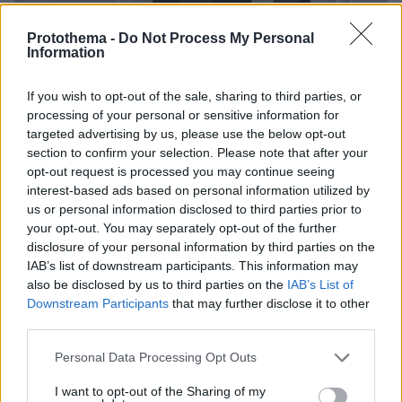
Protothema -
Do Not Process My Personal
Information
If you wish to opt-out of the sale, sharing to third parties, or
processing of your personal or sensitive information for
targeted advertising by us, please use the below opt-out
section to confirm your selection. Please note that after your
opt-out request is processed you may continue seeing
interest-based ads based on personal information utilized by
us or personal information disclosed to third parties prior to
your opt-out. You may separately opt-out of the further
disclosure of your personal information by third parties on the
IAB’s list of downstream participants. This information may
also be disclosed by us to third parties on the
IAB’s List of
Downstream Participants
that may further disclose it to other
third parties.
15.02.2023, 16:10
«Σωστή κατεύθυνση, περιμένουμε τη ρύθμιση» - Οι
Please note that this website/app uses one or more Google
Personal Data Processing Opt Outs
αντιδράσεις των καλλιτεχνών μετά τη συνάντηση με τον
services and may gather and store information including but
Μητσοτάκη
not limited to your visit or usage behaviour. You may click to
I want to opt-out of the Sharing of my