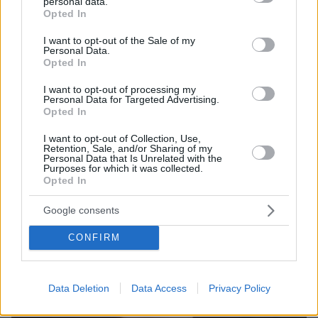
personal data.
grant or deny consent to Google and its third-party tags to
Opted In
use your data for below specified purposes in below Google
Thema Insights
consent section.
I want to opt-out of the Sale of my
Personal Data.
Opted In
I want to opt-out of processing my
Personal Data for Targeted Advertising.
Opted In
I want to opt-out of Collection, Use,
Retention, Sale, and/or Sharing of my
Personal Data that Is Unrelated with the
Purposes for which it was collected.
Opted In
Google consents
CONFIRM
Data Deletion
Data Access
Privacy Policy