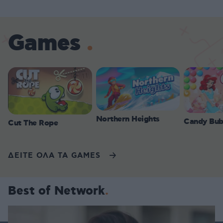
Games
Northern Heights
Candy Bub
Cut The Rope
ΔΕΙΤΕ ΟΛΑ ΤΑ GAMES
Best of Network