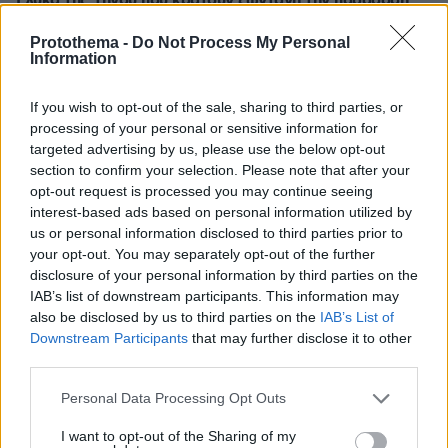
Γλυκά της Τήνου που κρατούν ζωντανή την παράδοσή
της
Protothema -
Do Not Process My Personal
πριν 7 λεπτά
Information
Νέο χτύπημα στα Στενά του Ορμούζ - Βλήμα έπληξε το
πλοίο κοντά στο Khasab του Ομάν
If you wish to opt-out of the sale, sharing to third parties, or
πριν 7 λεπτά
processing of your personal or sensitive information for
Πατέρας για δεύτερη φορά ο Κωνσταντέλιας: Η
targeted advertising by us, please use the below opt-out
σύζυγός του Χριστίνα έφερε στον κόσμο ένα υγιέστατο
section to confirm your selection. Please note that after your
κοριτσάκι
opt-out request is processed you may continue seeing
interest-based ads based on personal information utilized by
πριν 17 λεπτά
us or personal information disclosed to third parties prior to
ΑΕΚ - Athens Kallithea 4-0: «Τεσσάρα» μπροστά στον
your opt-out. You may separately opt-out of the further
κόσμο της πριν τη μάχη για το Super Cup με τον ΟΦΗ,
δείτε τα γκολ
disclosure of your personal information by third parties on the
IAB’s list of downstream participants. This information may
πριν 18 λεπτά
also be disclosed by us to third parties on the
IAB’s List of
Άρης - Πανσερραϊκός 2-2: Φιλική ισοπαλία με γκολ του
Downstream Participants
that may further disclose it to other
Γιαννιώτα στο τέλος, ντεμπούτο του Μιρ, δείτε τα γκολ
third parties.
πριν 19 λεπτά
Please note that this website/app uses one or more Google
Στο νοσοκομείο η Ιωάννα Τούνη με τροφική
Personal Data Processing Opt Outs
services and may gather and store information including but
δηλητηρίαση: «Τι μάτι πρέπει να έχω φάει», δείτε βίντεο
not limited to your visit or usage behaviour. You may click to
I want to opt-out of the Sharing of my