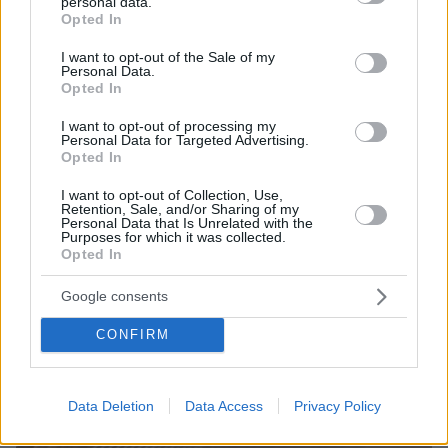
personal data.
πριν 20 λεπτά
grant or deny consent to Google and its third-party tags to
Opted In
Η φυσική «συνταγή» για καλύτερη στυτική λειτουργία
use your data for below specified purposes in below Google
consent section.
I want to opt-out of the Sale of my
πριν 28 λεπτά
Personal Data.
Η Τουρκία ζητά μορατόριουμ Ρωσίας - Ουκρανίας στις
Opted In
επιθέσεις κατά εμπορικών πλοίων στη Μαύρη Θάλασσα
I want to opt-out of processing my
πριν 30 λεπτά
Personal Data for Targeted Advertising.
Βουλγαρία: Drone με μεγάλη ποσότητα εκρηκτικών
Opted In
συνετρίβη κοντά σε αγωγό φυσικού αερίου - Η Σόφια
κατηγορεί το Κίεβο
I want to opt-out of Collection, Use,
Retention, Sale, and/or Sharing of my
πριν 30 λεπτά
Personal Data that Is Unrelated with the
Purposes for which it was collected.
Αποξηραμένα λεμόνια (loomi) – Πώς χρησιμοποιούνται
Opted In
και γιατί αξίζει να τα δοκιμάσετε
Google consents
ΔΕΙΤΕ ΟΛΕΣ ΤΙΣ ΕΙΔΗΣΕΙΣ
CONFIRM
ΤΑ ΠΙΟ ΔΗΜΟΦΙΛΗ
Data Deletion
Data Access
Privacy Policy