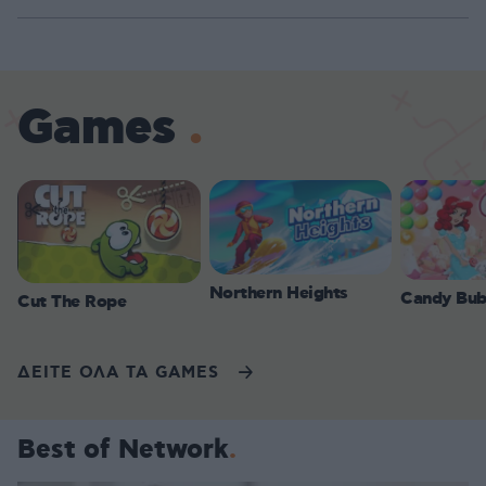
Games
Northern Heights
Candy Bub
Cut The Rope
ΔΕΙΤΕ ΟΛΑ ΤΑ GAMES
Best of Network