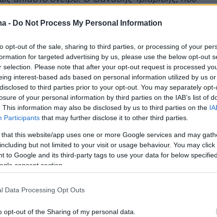
ατρική διασκευή, παραδίδει ένα πολύ ενδιαφέρον
ma -
Do Not Process My Personal Information
νείται διαρκώς στις παρυφές ενός εφιάλτη. Θα
να ονομάζεται «Στο μυαλό του Μίχαλου Ρούση». Η
to opt-out of the sale, sharing to third parties, or processing of your per
χειρεί να συλλάβει τους χαρακτήρες ως ονειρικά
formation for targeted advertising by us, please use the below opt-out s
μες στιγμές της ύπαρξης. Η αποδοχή της
r selection. Please note that after your opt-out request is processed y
τας είναι το κλειδί για να κατορθώσουμε να
eing interest-based ads based on personal information utilized by us or
 με την ιστορία μας, τη βιολογική μας ταυτότητα.
disclosed to third parties prior to your opt-out. You may separately opt-
losure of your personal information by third parties on the IAB’s list of
ίναι και κάτι άλλο από αυτό που φαίνονται. Ο
. This information may also be disclosed by us to third parties on the
IA
ς επίλογος της ζωής του Μίχαλου Ρούση είναι απλώ
Participants
that may further disclose it to other third parties.
η της ανθρώπινης ματαιότητας, της αβάσταχτης
 that this website/app uses one or more Google services and may gath
ης ύπαρξής μας
»
including but not limited to your visit or usage behaviour. You may click 
 to Google and its third-party tags to use your data for below specifi
η παίρνουν μέρος οι ηθοποιοί
Προμηθέας
ogle consent section.
ος
, Κώστας Βασαρδάνης, Ξανθή Γεωργίου,
Δημήτρ
υ Κατσίκα, Ευαγγελία Ρούση, Αλκιβιάδης Μαγγόνας,
l Data Processing Opt Outs
κης, Λήδα Μανιατάκου,
Μάξιμος Μουμούρης
, Γιώρ
μήτρης Μπίτος, Λεωνή Ξεροβάσιλα, Αρετή Πασχάλ
o opt-out of the Sharing of my personal data.