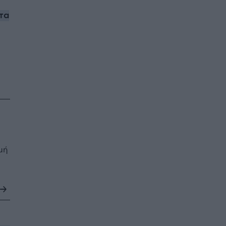
τα
μή