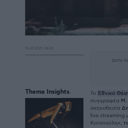
15.02.2021, 06:35
Δείτε 
Thema Insights
Το
Εθνικό Θέα
συγγραφέα
Μ.
σκηνοθεσία
Δη
live streaming
Κοτοπούλη»,
τ