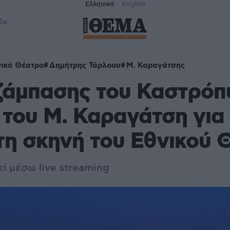
Ελληνικά
English
δα
ικό Θέατρο
Δημήτρης Τάρλοου
Μ. Καραγάτσης
ζάμπασης του Καστρόπ
 του Μ. Καραγάτση για
η σκηνή του Εθνικού 
ί μέσω live streaming