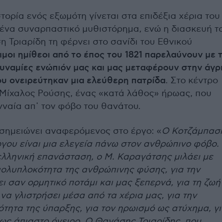
ιστορία ενός εξωμότη γίνεται στα επιδέξια χέρια του
ένα συναρπαστικό μυθιστόρημα, ενώ η διασκευή τ
 Τριαρίδη τη φέρνει στο σανίδι του Εθνικού
ιμοι ημίθεοι από το έπος του 1821 παρελαύνουν με τ
υναμίες ενώπιόν μας και μας μεταφέρουν στην άγρ
ου ονειρεύτηκαν μια ελεύθερη πατρίδα
. Στο κέντρο
 Μίχαλος Ρούσης, ένας «κατά λάθος» ήρωας, που
νναία απ᾽ τον φόβο του θανάτου.
σημειώνει αναφερόμενος στο έργο: «
Ο Κοτζάμπασ
γου είναι μια ελεγεία πάνω στον ανθρώπινο φόβο.
ελληνική επανάσταση, ο Μ. Καραγάτσης μιλάει με
πολυπλοκότητα της ανθρώπινης φύσης, για την
ει σαν ορμητικό ποτάμι και μας ξεπερνά, για τη ζωή
α γλιστρήσει μέσα από τα χέρια μας, για την
τητα της ύπαρξης, για τον ηρωισμό ως ατύχημα, γ
 ως άπιαστο όνειρο. Ο Θανάσης Τριαρίδης, που