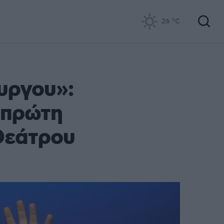
26
°C
υργου»:
 πρώτη
Θεάτρου