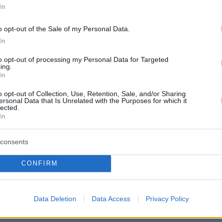
In
ιστοδούλου.
o opt-out of the Sale of my Personal Data.
ροτείνεται για θεατές άνω των 15 ετών
.
In
ετάδοση θα είναι διαθέσιμη
ΕΔΩ
με αγορά
to opt-out of processing my Personal Data for Targeted
ing.
ισιτηρίου
(κωδικού πρόσβασης) στην τιμή των 8
In
o opt-out of Collection, Use, Retention, Sale, and/or Sharing
ersonal Data that Is Unrelated with the Purposes for which it
lected.
πώλησης εισιτηρίων θα είναι διαθέσιμο
In
κή αγορά το πρόγραμμα της παράστασης σε ψηφιακ
consents
CONFIRM
ρα:
δεια»: Ολονύχτια μάχη με τα χιόνια - Ποιοι δρόμοι
Data Deletion
Data Access
Privacy Policy
 χρειάζονται αλυσίδες