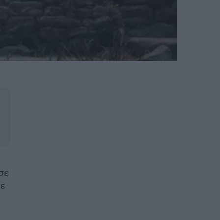
 σε
σε