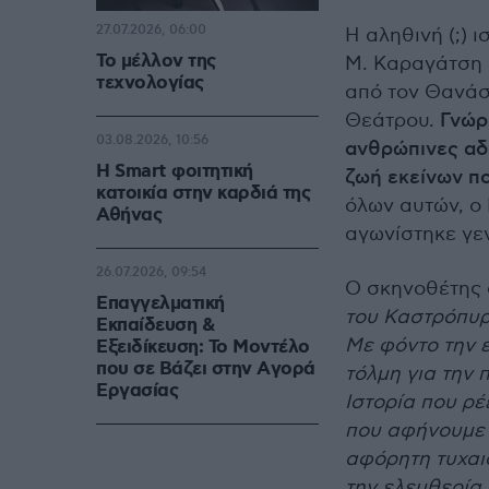
27.07.2026, 06:00
Η αληθινή (;) 
Το μέλλον της
Μ. Καραγάτση 
τεχνολογίας
από τον Θανάση
Θεάτρου.
Γνώρ
03.08.2026, 10:56
ανθρώπινες αδ
Η Smart φοιτητική
ζωή εκείνων π
κατοικία στην καρδιά της
όλων αυτών, ο
Αθήνας
αγωνίστηκε γε
26.07.2026, 09:54
Ο σκηνοθέτης 
Επαγγελματική
του Καστρόπυρ
Εκπαίδευση &
Με φόντο την 
Εξειδίκευση: Το Mοντέλο
που σε Bάζει στην Aγορά
τόλμη για την 
Eργασίας
Ιστορία που ρέ
που αφήνουμε ν
αφόρητη τυχαιό
την ελευθερία