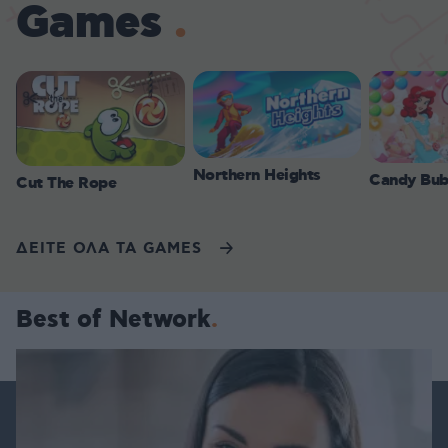
Games
Northern Heights
Candy Bub
Cut The Rope
ΔΕΙΤΕ ΟΛΑ ΤΑ GAMES
Best of Network