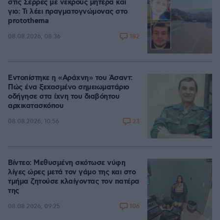
στις Σέρρες με νεκρούς μητέρα και
γιο: Τι λέει πραγματογνώμονας στο
protothema
182
08.08.2026, 08:36
Εντοπίστηκε η «Αράχνη» του Άσαντ:
Πώς ένα ξεχασμένο σημειωματάριο
οδήγησε στα ίχνη του διαβόητου
αρχικατασκόπου
23
08.08.2026, 10:56
Βίντεο: Μεθυσμένη σκότωσε νύφη
λίγες ώρες μετά τον γάμο της και στο
τμήμα ζητούσε κλαίγοντας τον πατέρα
της
106
08.08.2026, 09:25