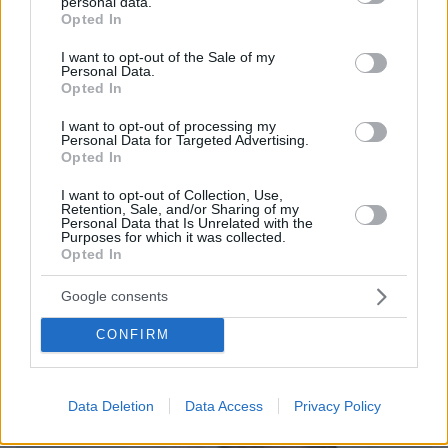
personal data.
πριν 31 λεπτά
grant or deny consent to Google and its third-party tags to
Opted In
Ένας γιατρός δίνει 5 απλές συμβουλές που χαρίζουν
use your data for below specified purposes in below Google
υγεία μετά τα 50
consent section.
I want to opt-out of the Sale of my
Personal Data.
πριν 31 λεπτά
Opted In
Αντόνιο Μπαντέρας: Ήξερα ότι δεν θα πέρναγα όλη μου
τη ζωή στο Χόλιγουντ, δεν ήταν γραφτό να βρίσκομαι
I want to opt-out of processing my
εκεί, αλλά στην πατρίδα μου
Personal Data for Targeted Advertising.
Opted In
πριν 34 λεπτά
Γιατί τα ταξίδια είναι ένας από τους καλύτερους
I want to opt-out of Collection, Use,
τρόπους για να κάνουμε νέες φιλίες
Retention, Sale, and/or Sharing of my
Personal Data that Is Unrelated with the
Purposes for which it was collected.
Opted In
ΔΕΙΤΕ ΟΛΕΣ ΤΙΣ ΕΙΔΗΣΕΙΣ
Google consents
CONFIRM
ΤΑ ΠΙΟ ΔΗΜΟΦΙΛΗ
Data Deletion
Data Access
Privacy Policy