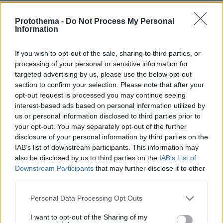
πριν 4 λεπτά
Αν αυτό το ένα πράγμα λείπει από τη σχέση σας, τότε
Protothema -
Do Not Process My Personal
μάλλον αυτή φτάνει στο τέλος της
Information
πριν 4 λεπτά
If you wish to opt-out of the sale, sharing to third parties, or
Το απίστευτο ρεκόρ της Nissan στην Ευρώπη
processing of your personal or sensitive information for
πριν 11 λεπτά
targeted advertising by us, please use the below opt-out
«Στα χαρακώματα» Ισπανία και Ιταλία για τη Σένγκεν: Η
section to confirm your selection. Please note that after your
Μαδρίτη απαντά με ελέγχους, ανυποχώρητη η Μελόνι
opt-out request is processed you may continue seeing
interest-based ads based on personal information utilized by
πριν 14 λεπτά
us or personal information disclosed to third parties prior to
«Πέτρο, πότε θα κατέβεις στο νησί;»: Η Σίφνος του
Πέτρου Κουμπλή
your opt-out. You may separately opt-out of the further
disclosure of your personal information by third parties on the
πριν 16 λεπτά
IAB’s list of downstream participants. This information may
Γιατί δεν μέτρησε το γκολ του Μύθου μετά το χαμένο
also be disclosed by us to third parties on the
IAB’s List of
πέναλτι του Μιχαηλίδη στο ΠΑΟΚ-Αντερλεχτ, τι ισχύει
Downstream Participants
that may further disclose it to other
σύμφωνα με τον νέο κανονισμό
third parties.
πριν 27 λεπτά
Please note that this website/app uses one or more Google
Σε 57χρονη γυναίκα ανήκει η σορός στον Λυκαβηττό,
Personal Data Processing Opt Outs
services and may gather and store information including but
από πτώση ο θάνατος
not limited to your visit or usage behaviour. You may click to
I want to opt-out of the Sharing of my