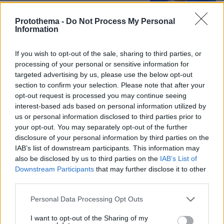
277
09.08.2026, 14:39
Protothema -
Do Not Process My Personal
Information
If you wish to opt-out of the sale, sharing to third parties, or
processing of your personal or sensitive information for
targeted advertising by us, please use the below opt-out
Games
section to confirm your selection. Please note that after your
opt-out request is processed you may continue seeing
interest-based ads based on personal information utilized by
us or personal information disclosed to third parties prior to
your opt-out. You may separately opt-out of the further
disclosure of your personal information by third parties on the
IAB’s list of downstream participants. This information may
also be disclosed by us to third parties on the
IAB’s List of
Northern Heights
Candy Bub
Downstream Participants
that may further disclose it to other
Cut The Rope
third parties.
Please note that this website/app uses one or more Google
Personal Data Processing Opt Outs
ΔΕΙΤΕ ΟΛΑ ΤΑ GAMES
services and may gather and store information including but
not limited to your visit or usage behaviour. You may click to
I want to opt-out of the Sharing of my