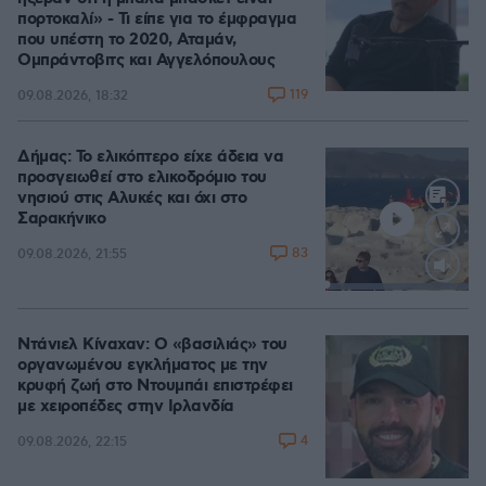
πορτοκαλί» - Τι είπε για το έμφραγμα
που υπέστη το 2020, Αταμάν,
Ομπράντοβιτς και Αγγελόπουλους
119
09.08.2026, 18:32
Δήμας: Το ελικόπτερο είχε άδεια να
προσγειωθεί στο ελικοδρόμιο του
νησιού στις Αλυκές και όχι στο
Σαρακήνικο
83
09.08.2026, 21:55
Loaded
:
100.00%
Ντάνιελ Κίναχαν: Ο «βασιλιάς» του
οργανωμένου εγκλήματος με την
κρυφή ζωή στο Ντουμπάι επιστρέφει
με χειροπέδες στην Ιρλανδία
4
09.08.2026, 22:15