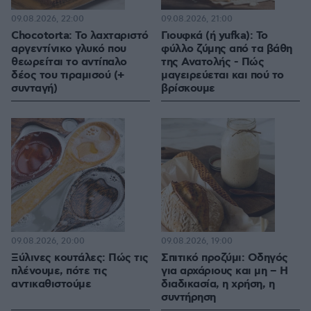
09.08.2026, 22:00
09.08.2026, 21:00
Chocotorta: Το λαχταριστό
Γιουφκά (ή yufka): Το
αργεντίνικο γλυκό που
φύλλο ζύμης από τα βάθη
θεωρείται το αντίπαλο
της Ανατολής - Πώς
δέος του τιραμισού (+
μαγειρεύεται και πού το
συνταγή)
βρίσκουμε
09.08.2026, 20:00
09.08.2026, 19:00
Ξύλινες κουτάλες: Πώς τις
Σπιτικό προζύμι: Οδηγός
πλένουμε, πότε τις
για αρχάριους και μη – Η
αντικαθιστούμε
διαδικασία, η χρήση, η
συντήρηση