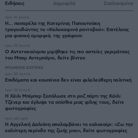
Ειδήσεις
Δημοφιλή
Σχολιασμένα
πριν 16 λεπτά
Η... πασαρέλα της Κατερίνας Παπουτσάκη
τραγουδώντας το «Καλοκαιρινά ραντεβού»: Επιτέλους
μια φυσική ομορφιά, της γράφουν
πριν 25 λεπτά
Ο Αντετοκούνμπο μιμήθηκε τις πιο αστείες γκριμάτσες
του Μπαμ Αντεμπάγιο, δείτε βίντεο
ΜΠΑΜΠΗΣ ΚΟΥΤΡΑΣ
πριν 30 λεπτά
Επιδόματα και κουπόνια δεν είναι φιλελεύθερη πολιτική
πριν 36 λεπτά
Η Χέιλι Μπίμπερ ξεσάλωσε στο ροζ πάρτι της Κάιλι
Τζένερ και έγλυψε τα οπίσθια μιας φίλης τους, δείτε
φωτογραφίες
πριν μία ώρα
Η Αγγελική Δαλιάνη απολαμβάνει το καλοκαίρι: «Ζω την
καλύτερη περίοδο της ζωής μου», δείτε φωτογραφίες