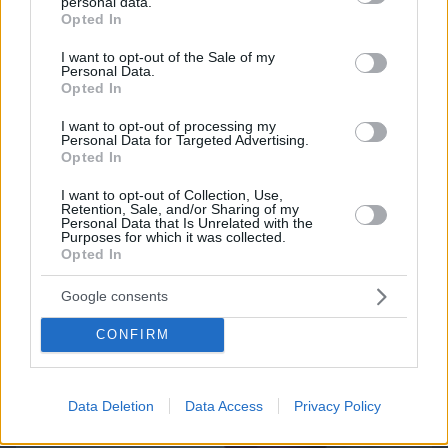
personal data.
grant or deny consent to Google and its third-party tags to
Opted In
Best of Network
use your data for below specified purposes in below Google
consent section.
I want to opt-out of the Sale of my
Personal Data.
Opted In
I want to opt-out of processing my
Personal Data for Targeted Advertising.
Opted In
I want to opt-out of Collection, Use,
Retention, Sale, and/or Sharing of my
Personal Data that Is Unrelated with the
Purposes for which it was collected.
Opted In
Google consents
CONFIRM
Data Deletion
Data Access
Privacy Policy