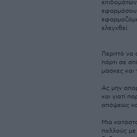
επιδομάτων.
εφαρμόσουν 
εφαρμοζόμε
ελεγχθεί.
Περιττό να 
πάρτι σε σπ
μάσκες και 
Ας μην απο
και γιατί π
απόψεως κα
Μια κατάστα
πολλούς με 