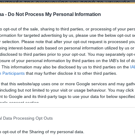
ντοχές της οικονομίας και παρά το γεγονός
τά που μοιράζονται τώρα, θα τα βρούμε
ma -
Do Not Process My Personal Information
ς και πολύ σύντομα.
to opt-out of the sale, sharing to third parties, or processing of your per
formation for targeted advertising by us, please use the below opt-out s
r selection. Please note that after your opt-out request is processed y
eing interest-based ads based on personal information utilized by us or
γμα μπορεί κανείς να δικαιολογήσει πως
disclosed to third parties prior to your opt-out. You may separately opt-
 τελευταίο χρόνο να έχουν αναστείλει
losure of your personal information by third parties on the IAB’s list of
. This information may also be disclosed by us to third parties on the
IA
πιχειρήσεις τη λειτουργία τους ενώ κάθε
Participants
that may further disclose it to other third parties.
ουν κάποιες χιλιάδες επιχειρήσεις και
 that this website/app uses one or more Google services and may gath
ανοίγουν κάποιες άλλες;
including but not limited to your visit or usage behaviour. You may click 
 to Google and its third-party tags to use your data for below specifi
είναι απλή όπως μου τη μεταφέρουν άνθρωποι
ogle consent section.
 Επιχειρήσεις που θα έκλειναν μαθηματικά αν
κορωνοϊός, τώρα με τις επιστρεπτέες, τις
l Data Processing Opt Outs
τα εγγυημένα δάνεια και τα λοιπά μέτρα
o opt-out of the Sharing of my personal data.