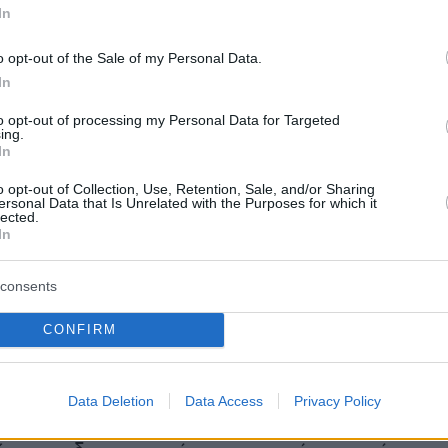
μφανίζονται ενεργές, εισπράττουν ό,τι τους
In
ο καιρός κυλάει. Τα λουκέτα θα τα δούμε
ς σταματήσει η κρατική στήριξη. Τότε που θα
o opt-out of the Sale of my Personal Data.
In
λογισμός της κρίσης και θα διαπιστωθεί πως
κομμάτι από τα δεκάδες δισ. που
to opt-out of processing my Personal Data for Targeted
ing.
, ήταν στην κυριολεξία πεταμένα λεφτά.
In
όπως αποδεικνύεται τώρα με την τελευταία
o opt-out of Collection, Use, Retention, Sale, and/or Sharing
α προκαταβολή, μόλις μπήκαν κάποια ελάχιστα
ersonal Data that Is Unrelated with the Purposes for which it
lected.
όπηκε το 60% των αιτήσεων μια και
In
ε πως οι περισσότεροι αιτούντες δεν είχαν
ου!
consents
CONFIRM
μως θα τα πληρώσουμε ακριβά ως οικονομία
λογούμενοι όταν με το καλό λήξει το κακό με
α κι όταν θα αρχίσουν να σκάνε τα δάνεια με
Data Deletion
Data Access
Privacy Policy
η του Δημοσίου που δόθηκαν ακόμα και σε