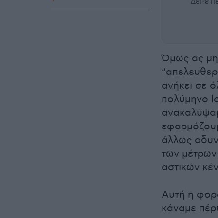
Δείτε 
Όμως ας μη
“απελευθερ
ανήκει σε 
πολύμηνο lo
ανακαλύψαμ
εφαρμόζουμ
άλλως αδυν
των μέτρων
αστικών κέν
Αυτή η φορά
κάναμε πέρυ