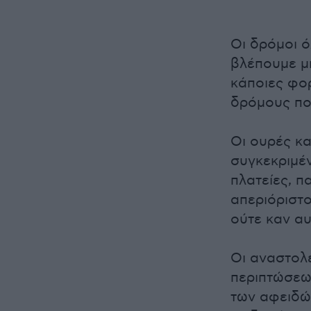
Οι δρόμοι ό
βλέπουμε μπ
κάποιες φορ
δρόμους πο
Οι ουρές κα
συγκεκριμέν
πλατείες, π
απεριόριστο
ούτε καν αυ
Οι αναστολέ
περιπτώσεων
των αφειδώ