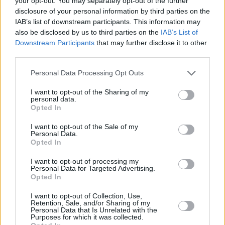
your opt-out. You may separately opt-out of the further
Επίδομα θέρμανσης
disclosure of your personal information by third parties on the
IAB’s list of downstream participants. This information may
also be disclosed by us to third parties on the
IAB’s List of
Downstream Participants
that may further disclose it to other
third parties.
Please note that this website/app uses one or more Google
Personal Data Processing Opt Outs
services and may gather and store information including but
not limited to your visit or usage behaviour. You may click to
I want to opt-out of the Sharing of my
personal data.
grant or deny consent to Google and its third-party tags to
Opted In
use your data for below specified purposes in below Google
consent section.
I want to opt-out of the Sale of my
Personal Data.
Opted In
I want to opt-out of processing my
Personal Data for Targeted Advertising.
Opted In
I want to opt-out of Collection, Use,
Retention, Sale, and/or Sharing of my
Personal Data that Is Unrelated with the
Purposes for which it was collected.