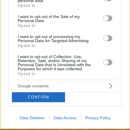
personal data.
grant or deny consent to Google and its third-party tags to
Opted In
use your data for below specified purposes in below Google
consent section.
I want to opt-out of the Sale of my
Personal Data.
Opted In
I want to opt-out of processing my
Personal Data for Targeted Advertising.
Opted In
I want to opt-out of Collection, Use,
Retention, Sale, and/or Sharing of my
Personal Data that Is Unrelated with the
Purposes for which it was collected.
Opted In
06.08.2026, 19:12
Ποιο αυτοκίνητο βενζίνης έκανε 1.980 χλμ με έναν
Google consents
ανεφοδιασμό;
CONFIRM
Data Deletion
Data Access
Privacy Policy