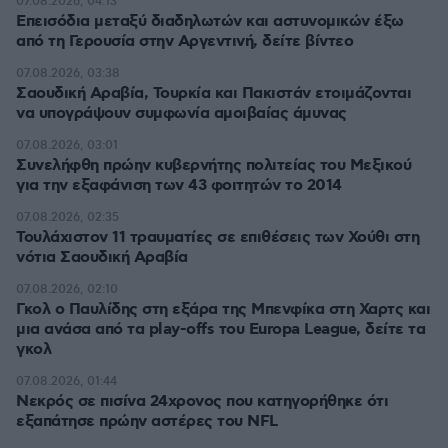
07.08.2026, 04:13
Επεισόδια μεταξύ διαδηλωτών και αστυνομικών έξω
από τη Γερουσία στην Αργεντινή, δείτε βίντεο
07.08.2026, 03:38
Σαουδική Αραβία, Τουρκία και Πακιστάν ετοιμάζονται
να υπογράψουν συμφωνία αμοιβαίας άμυνας
07.08.2026, 03:01
Συνελήφθη πρώην κυβερνήτης πολιτείας του Μεξικού
για την εξαφάνιση των 43 φοιτητών το 2014
07.08.2026, 02:35
Τουλάχιστον 11 τραυματίες σε επιθέσεις των Χούθι στη
νότια Σαουδική Αραβία
07.08.2026, 02:10
Γκολ ο Παυλίδης στη εξάρα της Μπενφίκα στη Χαρτς και
μια ανάσα από τα play-offs του Europa League, δείτε τα
γκολ
07.08.2026, 01:44
Νεκρός σε πισίνα 24χρονος που κατηγορήθηκε ότι
εξαπάτησε πρώην αστέρες του NFL