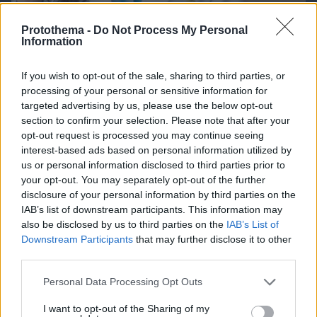
Protothema -
Do Not Process My Personal
Information
If you wish to opt-out of the sale, sharing to third parties, or
processing of your personal or sensitive information for
targeted advertising by us, please use the below opt-out
06.08.2026, 08:01
section to confirm your selection. Please note that after your
Τα φρούτα που επιλέγουν 4 ενδοκρινολόγοι για
opt-out request is processed you may continue seeing
καλύτερο έλεγχο του σακχάρου – Το ένα μειώνει
interest-based ads based on personal information utilized by
το λίπος στην κοιλιά
us or personal information disclosed to third parties prior to
your opt-out. You may separately opt-out of the further
disclosure of your personal information by third parties on the
IAB’s list of downstream participants. This information may
also be disclosed by us to third parties on the
IAB’s List of
Downstream Participants
that may further disclose it to other
third parties.
Please note that this website/app uses one or more Google
Personal Data Processing Opt Outs
services and may gather and store information including but
not limited to your visit or usage behaviour. You may click to
I want to opt-out of the Sharing of my