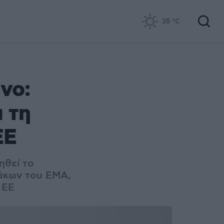
35
°C
νο:
 τη
ΕΕ
ηθεί το
άκων του ΕΜΑ,
 ΕΕ