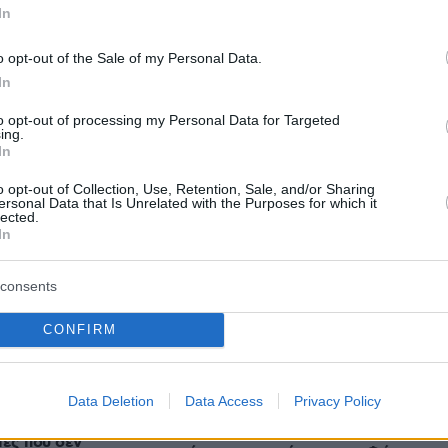
In
Protothema.gr
μβαίνουν, στο
o opt-out of the Sale of my Personal Data.
In
Ειδήσεις
Δημοφιλή
Σχολιασμέν
ΗΣΕΩΝ
to opt-out of processing my Personal Data for Targeted
ing.
In
πριν 16 λεπτά
Συνέντευξη ποταμός του Χάντερ
ύρα για τον σύζυγό
o opt-out of Collection, Use, Retention, Sale, and/or Sharing
Μπάιντεν: Ο πατέρας μου έχει
ersonal Data that Is Unrelated with the Purposes for which it
α φανταστεί με έναν
lected.
μεταστάσεις στα οστά - Έπινα 4
ρόνια, ο γάμος
In
λίτρα βότκα τη μέρα, κάπνιζα κρακ
τερος απ’ ό,τι
κάθε 15 λεπτά
consents
πριν 20 λεπτά
Συνελήφθη ένα ακόμη μέλος της
 πίνουμε ένα
CONFIRM
συμμορίας του «Έντικ» στο Παλαιό
αδο κάθε μέρα –
Φάληρο
ι που το δοκίμασε
ς
πριν 21 λεπτά
Data Deletion
Data Access
Privacy Policy
Διακοπές σε 5 δροσερούς
προορισμούς της Ελλάδας, με
ίες που δεν