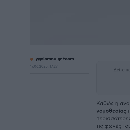
ygeiamou.gr team
17.06.2025, 17:27
Δείτε 
Καθώς η ανα
νομοθεσίας
τ
περισσότερε
τις φωνές το