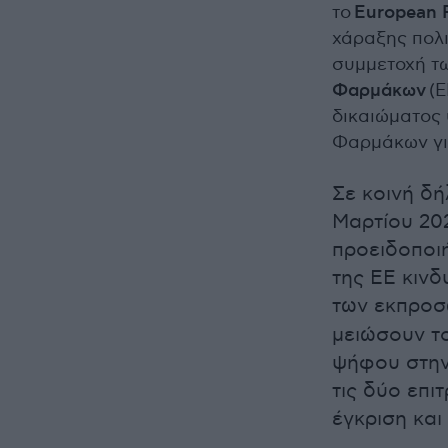
το
European P
χάραξης πολι
συμμετοχή τ
Φαρμάκων
(E
δικαιώματος
Φαρμάκων γι
Σε κοινή δή
Μαρτίου 202
προειδοποιή
της ΕΕ κιν
των εκπρο
μειώσουν τ
ψήφου στην
τις δύο επι
έγκριση κα