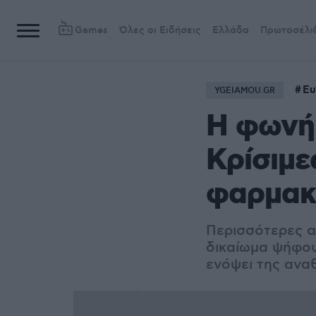
Games
Όλες οι Ειδήσεις
Ελλάδα
Πρωτοσέλι
Ευ
YGEIAMOU.GR
Η φωνή 
Κρίσιμε
φαρμακε
Περισσότερες α
δικαίωμα ψήφο
ενόψει της ανα