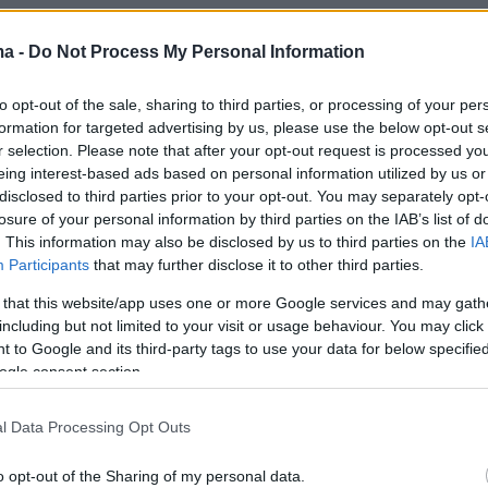
όταση της Ευρωπαϊκής Επιτροπής αποτέλεσε σημείο
ma -
Do Not Process My Personal Information
α την τυπική ενσωμάτωση των ασθενών στις
 ρυθμίσεων φαρμάκων στην ΕΕ, προτείνοντας
to opt-out of the sale, sharing to third parties, or processing of your per
προσώπους ασθενών με δικαίωμα ψήφου στην
formation for targeted advertising by us, please use the below opt-out s
ο στην PRAC. Ωστόσο, η συμφωνία που
r selection. Please note that after your opt-out request is processed y
από το Συμβούλιο στις 4 Ιουνίου αποδυναμώνει
eing interest-based ads based on personal information utilized by us or
υτές τις προβλέψεις και δεν ανταποκρίνεται ούτε
disclosed to third parties prior to your opt-out. You may separately opt-
losure of your personal information by third parties on the IAB’s list of
ίες της Επιτροπής, ούτε στη θέση του Ευρωπαϊκού
. This information may also be disclosed by us to third parties on the
IA
 που υιοθετήθηκε τον Απρίλιο του 2024.
Participants
that may further disclose it to other third parties.
 that this website/app uses one or more Google services and may gath
ρισσότερα στο
ygeiamou.gr
including but not limited to your visit or usage behaviour. You may click 
 to Google and its third-party tags to use your data for below specifi
ogle consent section.
protothema.gr στο Google News
το
και μάθετε πρώτοι
l Data Processing Opt Outs
εις
o opt-out of the Sharing of my personal data.
Ειδήσεις
 τελευταίες
από την Ελλάδα και τον Κόσμο, τη