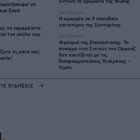
έντονα τα χρώματα της Φύσης
ταματήσουμε να
και ξανά
πριν 32 λεπτά
Η εμπειρία σε 5 σπουδαία
εστιατόρια της Σαντορίνης
ος να αφαιρέσετε
από τον σκύλο σας
πριν 35 λεπτά
Φρουροί της Επανάστασης: Το
άνοιγμα των Στενών του Ορμούζ
ζετε τη γάτα σας
δεν σχετίζεται με τις
οχλεί
διαπραγματεύσεις Τεχεράνης -
Ομάν
ΤΙΣ ΕΙΔΗΣΕΙΣ
Η