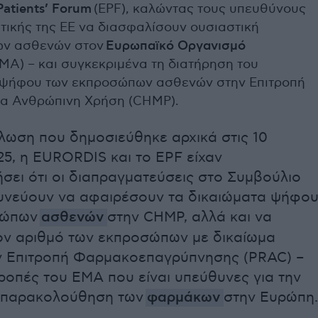
atients’ Forum
(EPF), καλώντας τους υπευθύνους
τικής της ΕΕ να διασφαλίσουν ουσιαστική
ων ασθενών στον
Ευρωπαϊκό Οργανισμό
MA) – και συγκεκριμένα τη διατήρηση του
 ψήφου των εκπροσώπων ασθενών στην Επιτροπή
α Ανθρώπινη Χρήση (CHMP).
λωση που δημοσιεύθηκε αρχικά στις 10
5, η EURORDIS και το EPF είχαν
σει ότι οι διαπραγματεύσεις στο Συμβούλιο
δυνεύουν να αφαιρέσουν τα δικαιώματα ψήφο
σώπων
ασθενών
στην CHMP, αλλά και να
ον αριθμό των εκπροσώπων με δικαίωμα
 Επιτροπή Φαρμακοεπαγρύπνησης (PRAC) –
τροπές του EMA που είναι υπεύθυνες για την
ι παρακολούθηση των
φαρμάκων
στην Ευρώπη.