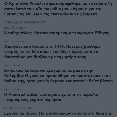
Ο Κριστιάνο Ρονάλντο φωτογραφήθηκε με τα πολυτελή
αυτοκίνητά του: «Τα παιχνίδια μου» έγραψε για τις
Ferrari, τις McLaren, τις Mercedes και τις Bugatti
ΑΝΝΑ ΔΙΑΜΑΝΤΟΠΟΥΛΟΥ
πριν 30 λεπτά
Ψευδής τίτλος. Κατασκευασμένη φωτογραφία. Είδηση;
πριν 36 λεπτά
Οικογενειακό δράμα στις ΗΠΑ: Πατέρας βρέθηκε
νεκρός με τις δύο κόρες του λίγες ώρες μετά το
δικαστήριο για διαζύγιο με τη μητέρα τους
πριν μία ώρα
Εν ψυχρώ δολοφονία ζευγαριού σε μπαρ στην
Κολομβία: Η γυναίκα προσπάθησε να προστατεύσει τον
άνδρα της, ήταν γονείς 6χρονου κοριτσιού, δείτε βίντεο
πριν μία ώρα
H Αποστολία Ζώη φωτογραφίζεται στην παραλία
«χαρούμενη, γεμάτη αλμύρα»
06.08.2026, 06:05
Έρευνα σε βάρος 116 αστυνομικών στην Κόστα Ρίκα για