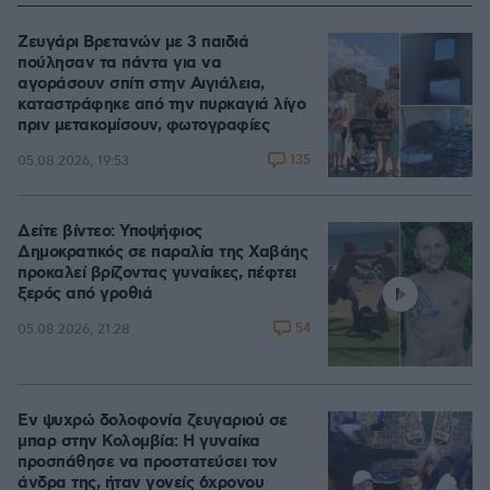
Ζευγάρι Βρετανών με 3 παιδιά
πούλησαν τα πάντα για να
αγοράσουν σπίτι στην Αιγιάλεια,
καταστράφηκε από την πυρκαγιά λίγο
πριν μετακομίσουν, φωτογραφίες
135
05.08.2026, 19:53
Δείτε βίντεο: Υποψήφιος
Δημοκρατικός σε παραλία της Χαβάης
προκαλεί βρίζοντας γυναίκες, πέφτει
ξερός από γροθιά
54
05.08.2026, 21:28
Εν ψυχρώ δολοφονία ζευγαριού σε
μπαρ στην Κολομβία: Η γυναίκα
προσπάθησε να προστατεύσει τον
άνδρα της, ήταν γονείς 6χρονου