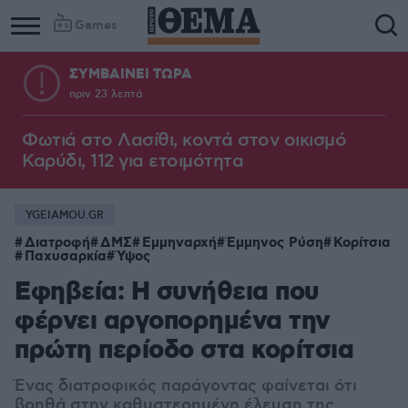
Games
ΣΥΜΒΑΙΝΕΙ ΤΩΡΑ
πριν 23 λεπτά
Φωτιά στο Λασίθι, κοντά στον οικισμό
Καρύδι, 112 για ετοιμότητα
YGEIAMOU.GR
Διατροφή
ΔΜΣ
Εμμηναρχή
Έμμηνος Ρύση
Κορίτσια
Παχυσαρκία
Ύψος
Εφηβεία: Η συνήθεια που
φέρνει αργοπορημένα την
πρώτη περίοδο στα κορίτσια
Ένας διατροφικός παράγοντας φαίνεται ότι
βοηθά στην καθυστερημένη έλευση της