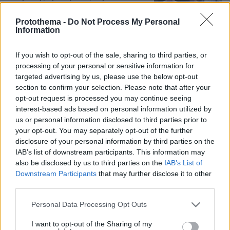
κοριτσιού, δείτε βίντεο
Protothema -
Do Not Process My Personal
1
πριν μία ώρα
Information
If you wish to opt-out of the sale, sharing to third parties, or
Αμπντούλ Ελ Σαγέντ: Ο
μουσουλμάνος γιατρός από το
processing of your personal or sensitive information for
Μίσιγκαν που κέρδισε το χρίσμα των
targeted advertising by us, please use the below opt-out
Δημοκρατικών, κόντρα στο ισχυρό
section to confirm your selection. Please note that after your
ισραηλινό λόμπι
opt-out request is processed you may continue seeing
interest-based ads based on personal information utilized by
182
05.08.2026, 19:24
us or personal information disclosed to third parties prior to
your opt-out. You may separately opt-out of the further
disclosure of your personal information by third parties on the
Στα decks της Μυκόνου: Οι διάσημοι
IAB’s list of downstream participants. This information may
dj, οι αμοιβές τους και οι sold out
also be disclosed by us to third parties on the
IAB’s List of
ξέφρενες μέρες και νύχτες
Downstream Participants
that may further disclose it to other
88
05.08.2026, 15:21
third parties.
Please note that this website/app uses one or more Google
Personal Data Processing Opt Outs
services and may gather and store information including but
not limited to your visit or usage behaviour. You may click to
I want to opt-out of the Sharing of my