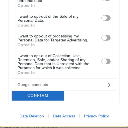
personal data.
Ποια είναι τα δέντρα που μπορούν να
grant or deny consent to Google and its third-party tags to
Opted In
γίνουν «ασπίδα» για το σπίτι σας
use your data for below specified purposes in below Google
απέναντι στις πυρκαγιές
consent section.
I want to opt-out of the Sale of my
Personal Data.
52
05.08.2026, 10:50
Opted In
I want to opt-out of processing my
Personal Data for Targeted Advertising.
Opted In
I want to opt-out of Collection, Use,
Games
Retention, Sale, and/or Sharing of my
Personal Data that Is Unrelated with the
Purposes for which it was collected.
Opted In
Google consents
CONFIRM
Northern Heights
Candy Bub
Cut The Rope
Data Deletion
Data Access
Privacy Policy
ΔΕΙΤΕ ΟΛΑ ΤΑ GAMES