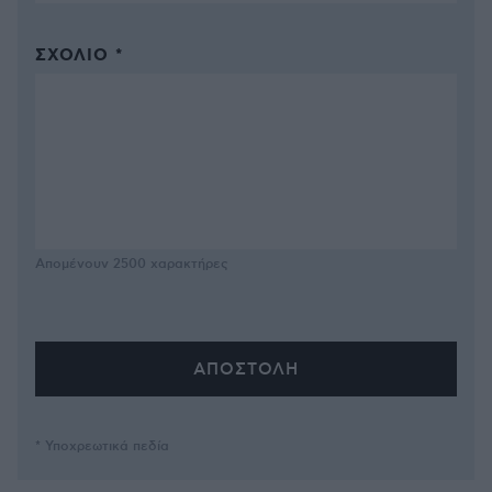
ΣΧΌΛΙΟ *
Απομένουν
2500
χαρακτήρες
* Υποχρεωτικά πεδία