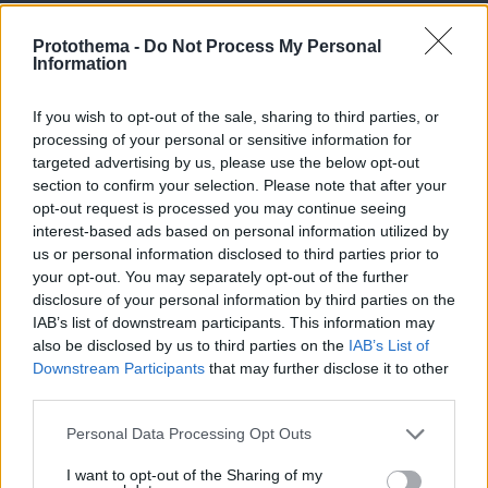
Η 24χρονη αριστούχος της Ιατρικής Αθηνών, που
διάβασε τον Ιπποκρατικό Όρκο, μιλά για τον
Protothema -
Do Not Process My Personal
«άριστο γιατρό»
Information
If you wish to opt-out of the sale, sharing to third parties, or
processing of your personal or sensitive information for
targeted advertising by us, please use the below opt-out
section to confirm your selection. Please note that after your
opt-out request is processed you may continue seeing
interest-based ads based on personal information utilized by
us or personal information disclosed to third parties prior to
your opt-out. You may separately opt-out of the further
disclosure of your personal information by third parties on the
IAB’s list of downstream participants. This information may
also be disclosed by us to third parties on the
IAB’s List of
Downstream Participants
that may further disclose it to other
third parties.
Please note that this website/app uses one or more Google
Personal Data Processing Opt Outs
services and may gather and store information including but
not limited to your visit or usage behaviour. You may click to
I want to opt-out of the Sharing of my