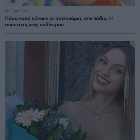
πριν μία ώρα
Πόσο κακό κάνουν οι σαγιονάρες στα πόδια; Η
απάντηση μιας ποδίατρου