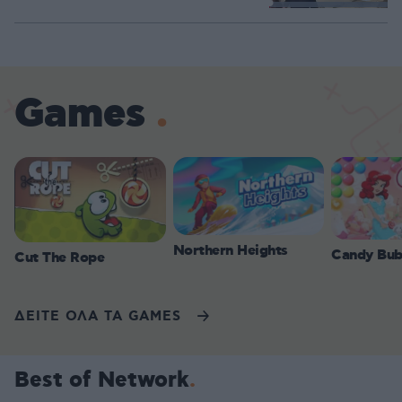
Loaded
:
100.00%
Games
Northern Heights
Candy Bub
Cut The Rope
ΔΕΙΤΕ ΟΛΑ ΤΑ GAMES
Best of Network