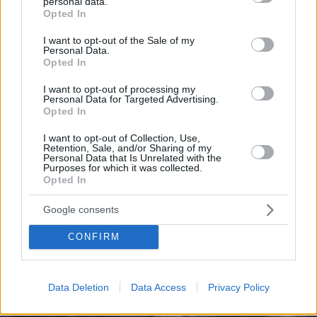
personal data.
grant or deny consent to Google and its third-party tags to
Opted In
use your data for below specified purposes in below Google
consent section.
I want to opt-out of the Sale of my
Personal Data.
Opted In
10.08.2026, 09:10
Στο σφυρί η άγνωστη συλλογή πανάκριβων
I want to opt-out of processing my
αυτοκινήτων του Γιώργου Τράγκα
Personal Data for Targeted Advertising.
Opted In
I want to opt-out of Collection, Use,
Retention, Sale, and/or Sharing of my
Personal Data that Is Unrelated with the
Purposes for which it was collected.
Opted In
Google consents
CONFIRM
Data Deletion
Data Access
Privacy Policy