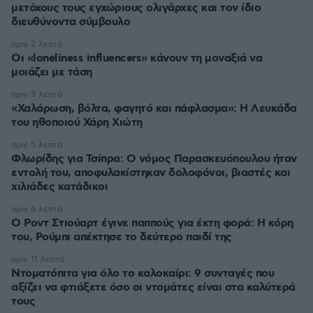
μετόχους τους εγχώριους ολιγάρχες και τον ίδιο
διευθύνοντα σύμβουλο
πριν 2 λεπτά
Οι «loneliness influencers» κάνουν τη μοναξιά να
μοιάζει με τάση
πριν 3 λεπτά
«Χαλάρωση, βόλτα, φαγητό και πάφλασμα»: Η Λευκάδα
του ηθοποιού Χάρη Χιώτη
πριν 5 λεπτά
Φλωρίδης για Τσίπρα: Ο νόμος Παρασκευόπουλου ήταν
εντολή του, αποφυλακίστηκαν δολοφόνοι, βιαστές και
χιλιάδες κατάδικοι
πριν 6 λεπτά
Ο Ροντ Στιούαρτ έγινε παππούς για έκτη φορά: Η κόρη
του, Ρούμπι απέκτησε το δεύτερο παιδί της
πριν 11 λεπτά
Ντοματόπιτα για όλο το καλοκαίρι: 9 συνταγές που
αξίζει να φτιάξετε όσο οι ντομάτες είναι στα καλύτερά
τους