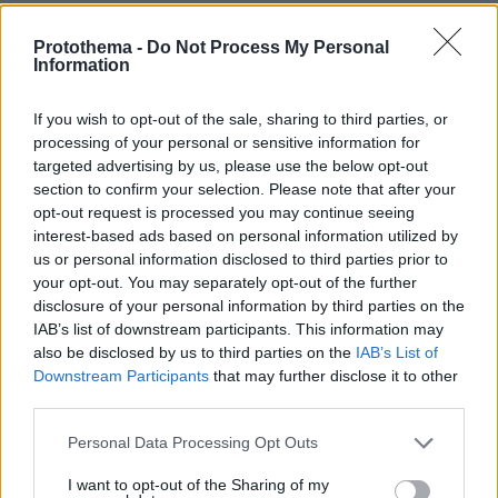
Χούθι, το «άλυτο πρόβλημα» της
Protothema -
Do Not Process My Personal
Information
Μέσης Ανατολής: Γιατί χίλια πλήγματα
δεν ήταν αρκετά για να τους
σταματήσουν
If you wish to opt-out of the sale, sharing to third parties, or
processing of your personal or sensitive information for
67
09.08.2026, 13:59
targeted advertising by us, please use the below opt-out
section to confirm your selection. Please note that after your
opt-out request is processed you may continue seeing
interest-based ads based on personal information utilized by
Πέθανε κτηνοτρόφος στη Λέσβο μετά
us or personal information disclosed to third parties prior to
τη θανάτωση του κοπαδιού του λόγω
αφθώδους πυρετού
your opt-out. You may separately opt-out of the further
disclosure of your personal information by third parties on the
3
09.08.2026, 12:47
IAB’s list of downstream participants. This information may
also be disclosed by us to third parties on the
IAB’s List of
Downstream Participants
that may further disclose it to other
third parties.
Please note that this website/app uses one or more Google
Personal Data Processing Opt Outs
Games
services and may gather and store information including but
not limited to your visit or usage behaviour. You may click to
I want to opt-out of the Sharing of my