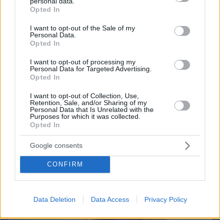
personal data.
grant or deny consent to Google and its third-party tags to
Opted In
use your data for below specified purposes in below Google
consent section.
I want to opt-out of the Sale of my
Personal Data.
Opted In
I want to opt-out of processing my
Northern Heights
Candy Bub
Cut The Rope
Personal Data for Targeted Advertising.
Opted In
I want to opt-out of Collection, Use,
ΔΕΙΤΕ ΟΛΑ ΤΑ GAMES
Retention, Sale, and/or Sharing of my
Personal Data that Is Unrelated with the
Best of Network
Purposes for which it was collected.
Opted In
Google consents
CONFIRM
Data Deletion
Data Access
Privacy Policy