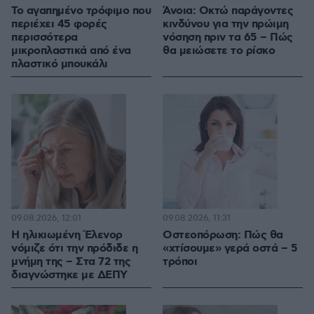
Το αγαπημένο τρόφιμο που
Άνοια: Οκτώ παράγοντες
περιέχει 45 φορές
κινδύνου για την πρώιμη
περισσότερα
νόσηση πριν τα 65 – Πώς
μικροπλαστικά από ένα
θα μειώσετε το ρίσκο
πλαστικό μπουκάλι
09.08.2026, 12:01
09.08.2026, 11:31
Η ηλικιωμένη Έλενορ
Οστεοπόρωση: Πώς θα
νόμιζε ότι την πρόδιδε η
«χτίσουμε» γερά οστά – 5
μνήμη της – Στα 72 της
τρόποι
διαγνώστηκε με ΔΕΠΥ