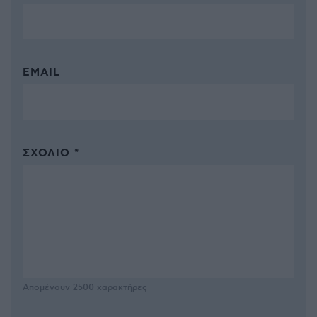
EMAIL
ΣΧΌΛΙΟ *
Απομένουν
2500
χαρακτήρες