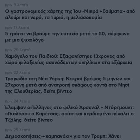
πριν 9 λεπτά
Ο γαστρονομικός χάρτης της Ίου -Μικρά «θαύματα» από
αλεύρι και νερό, τα τυριά, η μελισσοκομία
πριν 17 λεπτά
5 τρόποι να βρούμε την ευτυχία μετά τα 50, σύμφωνα
με μια ψυχολόγο
πριν 20 λεπτά
Χαμόγελο του Παιδιού: Εξαφανίστηκε 13χρονος από
χώρο φιλοξενίας ασυνόδευτων ανηλίκων στα Εξάρχεια
πριν 22 λεπτά
Τραγωδία στη Νέα Υόρκη: Νεκροί βρέφος 5 μηνών και
27χρονη μετά από ανατροπή σκάφους κοντά στο Νησί
της Ελευθερίας, δείτε βίντεο
πριν 24 λεπτά
Έλαμψαν οι Έλληνες στο φιλικό Άρσεναλ - Ντόρτμουντ:
«Γκολάρα» ο Καρέτσας, ασίστ και κερδισμένο πέναλτι ο
Τζόλης, δείτε βίντεο
πριν 25 λεπτά
Δημοσκοπήσεις-«καμπανάκι» για τον Τραμπ: Χάνει