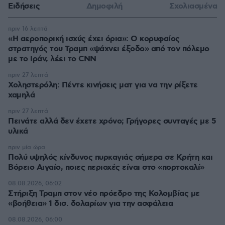
Ειδήσεις
Δημοφιλή
Σχολιασμένα
πριν 16 λεπτά
«Η αεροπορική ισχύς έχει όρια»: Ο κορυφαίος
στρατηγός του Τραμπ «ψάχνει έξοδο» από τον πόλεμο
με το Ιράν, λέει το CNN
πριν 27 λεπτά
Χοληστερόλη: Πέντε κινήσεις ματ για να την ρίξετε
χαμηλά
πριν 27 λεπτά
Πεινάτε αλλά δεν έχετε χρόνο; Γρήγορες συνταγές με 5
υλικά
πριν μία ώρα
Πολύ υψηλός κίνδυνος πυρκαγιάς σήμερα σε Κρήτη και
Βόρειο Αιγαίο, ποιες περιοχές είναι στο «πορτοκαλί»
08.08.2026, 06:02
Στήριξη Τραμπ στον νέο πρόεδρο της Κολομβίας με
«βοήθεια» 1 δισ. δολαρίων για την ασφάλεια
08.08.2026, 06:00