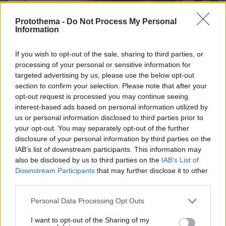
Protothema -
Do Not Process My Personal
Information
If you wish to opt-out of the sale, sharing to third parties, or
processing of your personal or sensitive information for
targeted advertising by us, please use the below opt-out
section to confirm your selection. Please note that after your
opt-out request is processed you may continue seeing
interest-based ads based on personal information utilized by
us or personal information disclosed to third parties prior to
your opt-out. You may separately opt-out of the further
disclosure of your personal information by third parties on the
IAB’s list of downstream participants. This information may
also be disclosed by us to third parties on the
IAB’s List of
Downstream Participants
that may further disclose it to other
third parties.
Please note that this website/app uses one or more Google
Personal Data Processing Opt Outs
07.08.2026, 18:31
services and may gather and store information including but
Καρκίνος παχέος εντέρου: Το απλό τεστ που
not limited to your visit or usage behaviour. You may click to
I want to opt-out of the Sharing of my