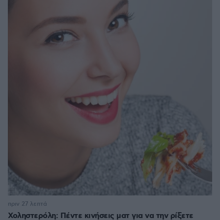
πριν 27 λεπτά
Χοληστερόλη: Πέντε κινήσεις ματ για να την ρίξετε