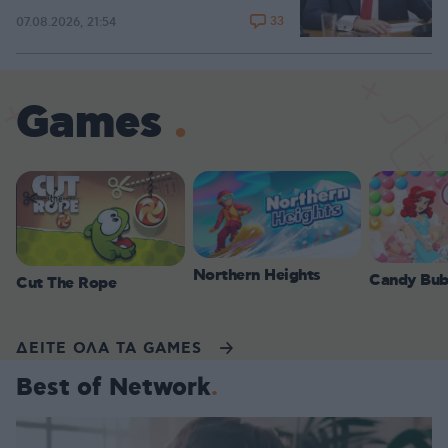
33
07.08.2026, 21:54
Games
Northern Heights
Candy Bub
Cut The Rope
ΔΕΙΤΕ ΟΛΑ ΤΑ GAMES
Best of Network