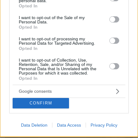
συνδέθηκε με 50% λιγότερους θανάτους – Το
personal data.
grant or deny consent to Google and its third-party tags to
παράδειγμα της Ισπανίας
Opted In
use your data for below specified purposes in below Google
consent section.
I want to opt-out of the Sale of my
Personal Data.
Opted In
I want to opt-out of processing my
Personal Data for Targeted Advertising.
Opted In
I want to opt-out of Collection, Use,
Retention, Sale, and/or Sharing of my
Personal Data that Is Unrelated with the
Purposes for which it was collected.
Opted In
Google consents
CONFIRM
Data Deletion
Data Access
Privacy Policy