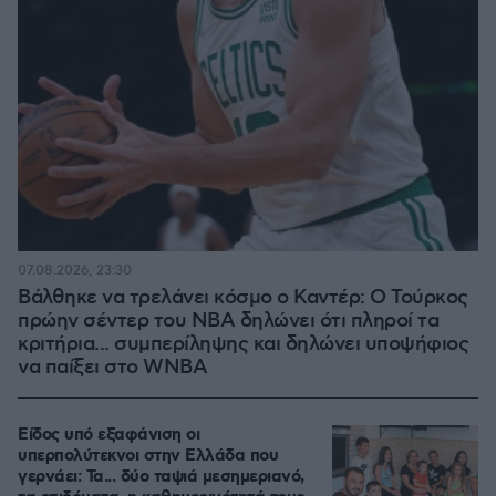
07.08.2026, 23:30
Βάλθηκε να τρελάνει κόσμο ο Καντέρ: Ο Τούρκος
πρώην σέντερ του NBA δηλώνει ότι πληροί τα
κριτήρια... συμπερίληψης και δηλώνει υποψήφιος
να παίξει στο WNBA
Είδος υπό εξαφάνιση οι
υπερπολύτεκνοι στην Ελλάδα που
γερνάει: Τα... δύο ταψιά μεσημεριανό,