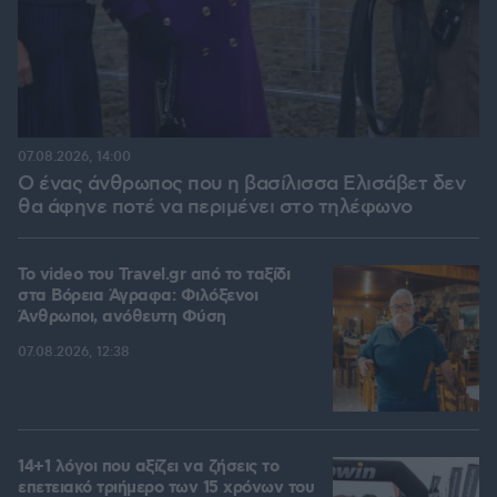
07.08.2026, 14:00
Ο ένας άνθρωπος που η βασίλισσα Ελισάβετ δεν
θα άφηνε ποτέ να περιμένει στο τηλέφωνο
To video του Travel.gr από το ταξίδι
στα Βόρεια Άγραφα: Φιλόξενοι
Άνθρωποι, ανόθευτη Φύση
07.08.2026, 12:38
14+1 λόγοι που αξίζει να ζήσεις το
επετειακό τριήμερο των 15 χρόνων του