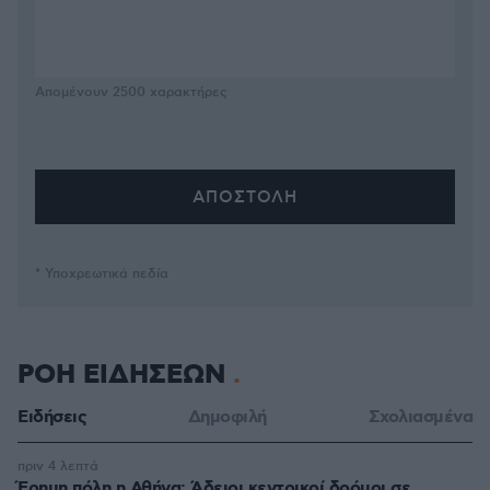
Απομένουν
2500
χαρακτήρες
* Υποχρεωτικά πεδία
ΡΟΗ ΕΙΔΗΣΕΩΝ
Ειδήσεις
Δημοφιλή
Σχολιασμένα
πριν 4 λεπτά
Έρημη πόλη η Αθήνα: Άδειοι κεντρικοί δρόμοι σε