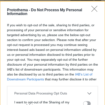
17
09.08.2026, 08:01
Protothema -
Do Not Process My Personal
Information
Η Βαλέρια Χοψονίδου βάφτισε τον γιο
της στη Βουλιαγμένη, δείτε
If you wish to opt-out of the sale, sharing to third parties, or
φωτογραφίες
processing of your personal or sensitive information for
targeted advertising by us, please use the below opt-out
8
09.08.2026, 09:44
section to confirm your selection. Please note that after your
opt-out request is processed you may continue seeing
interest-based ads based on personal information utilized by
us or personal information disclosed to third parties prior to
your opt-out. You may separately opt-out of the further
Άλογα χορεύουν πάνω σε σπασμένα
disclosure of your personal information by third parties on the
μπουκάλια στη Λέσβο - A Promise to
IAB’s list of downstream participants. This information may
Animals: «Όταν η κριτική σε ένα έθιμο
θεωρείται επίθεση σε έναν τόπο»
also be disclosed by us to third parties on the
IAB’s List of
Downstream Participants
that may further disclose it to other
52
09.08.2026, 11:37
third parties.
Please note that this website/app uses one or more Google
Personal Data Processing Opt Outs
services and may gather and store information including but
not limited to your visit or usage behaviour. You may click to
I want to opt-out of the Sharing of my