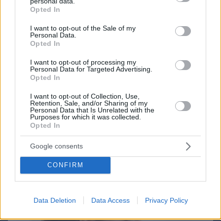
Games
personal data.
grant or deny consent to Google and its third-party tags to
Opted In
use your data for below specified purposes in below Google
consent section.
I want to opt-out of the Sale of my
Personal Data.
Opted In
I want to opt-out of processing my
Personal Data for Targeted Advertising.
Opted In
Northern Heights
Candy Bub
Cut The Rope
I want to opt-out of Collection, Use,
Retention, Sale, and/or Sharing of my
Personal Data that Is Unrelated with the
Purposes for which it was collected.
ΔΕΙΤΕ ΟΛΑ ΤΑ GAMES
Opted In
Best of Network
Google consents
CONFIRM
Data Deletion
Data Access
Privacy Policy