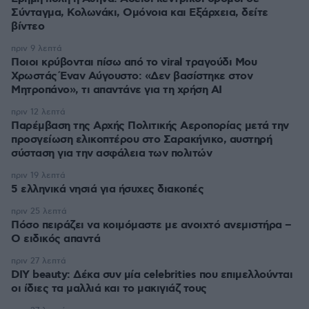
Σύνταγμα, Κολωνάκι, Ομόνοια και Εξάρχεια, δείτε
βίντεο
πριν 9 λεπτά
Ποιοι κρύβονται πίσω από το viral τραγούδι Μου
Χρωστάς Έναν Αύγουστο: «Δεν βασίστηκε στον
Μητροπάνο», τι απαντάνε για τη χρήση AI
πριν 12 λεπτά
Παρέμβαση της Αρχής Πολιτικής Αεροπορίας μετά την
προσγείωση ελικοπτέρου στο Σαρακήνικο, αυστηρή
σύσταση για την ασφάλεια των πολιτών
πριν 19 λεπτά
5 ελληνικά νησιά για ήσυχες διακοπές
πριν 25 λεπτά
Πόσο πειράζει να κοιμόμαστε με ανοιχτό ανεμιστήρα –
Ο ειδικός απαντά
πριν 27 λεπτά
DIY beauty: Δέκα συν μία celebrities που επιμελλούνται
οι ίδιες τα μαλλιά και το μακιγιάζ τους