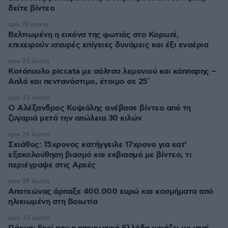
δείτε βίντεο
πριν 19 λεπτά
Βελτιωμένη η εικόνα της φωτιάς στο Κορωπί,
επιχειρούν ισχυρές επίγειες δυνάμεις και έξι εναέρια
πριν 23 λεπτά
Κοτόπουλο piccata με σάλτσα λεμονιού και κάππαρης –
Απλό και πεντανόστιμο, έτοιμο σε 25′
πριν 23 λεπτά
Ο Αλέξανδρος Κοψιάλης ανέβασε βίντεο από τη
ζυγαριά μετά την απώλεια 30 κιλών
πριν 29 λεπτά
Σκιάθος: 15χρονος κατήγγειλε 17χρονο για κατ'
εξακολούθηση βιασμό και εκβιασμό με βίντεο, τι
περιέγραψε στις Αρχές
πριν 29 λεπτά
Απατεώνας άρπαξε 400.000 ευρώ και κοσμήματα από
ηλικιωμένη στη Βοιωτία
πριν 33 λεπτά