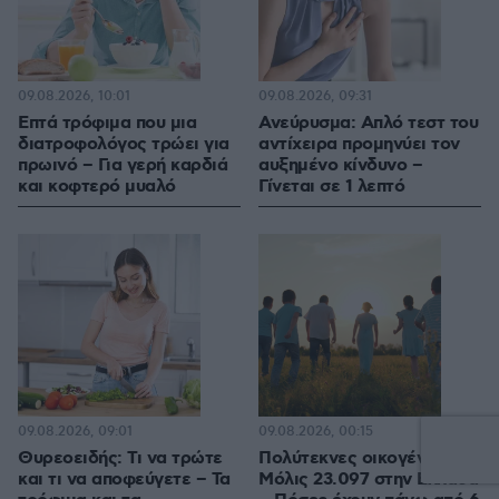
09.08.2026, 10:01
09.08.2026, 09:31
Επτά τρόφιμα που μια
Ανεύρυσμα: Απλό τεστ του
διατροφολόγος τρώει για
αντίχειρα προμηνύει τον
πρωινό – Για γερή καρδιά
αυξημένο κίνδυνο –
και κοφτερό μυαλό
Γίνεται σε 1 λεπτό
09.08.2026, 09:01
09.08.2026, 00:15
Θυρεοειδής: Τι να τρώτε
Πολύτεκνες οικογένειες:
και τι να αποφεύγετε – Τα
Μόλις 23.097 στην Ελλάδα