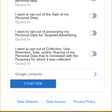
personal data.
grant or deny consent to Google and its third-party tags to
Opted In
use your data for below specified purposes in below Google
Northern Heights
consent section.
Candy Bub
Cut The Rope
I want to opt-out of the Sale of my
Personal Data.
Opted In
ΔΕΙΤΕ ΟΛΑ ΤΑ GAMES
I want to opt-out of processing my
Personal Data for Targeted Advertising.
Best of Network
Opted In
I want to opt-out of Collection, Use,
Retention, Sale, and/or Sharing of my
Personal Data that Is Unrelated with the
Purposes for which it was collected.
Opted In
Google consents
CONFIRM
Data Deletion
Data Access
Privacy Policy