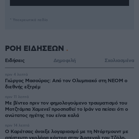
* Υποχρεωτικά πεδία
ΡΟΗ ΕΙΔΗΣΕΩΝ
Ειδήσεις
Δημοφιλή
Σχολιασμένα
πριν 4 λεπτά
Γιώργος Μασούρας: Από τον Ολυμπιακό στη ΝΕΟΜ ο
διεθνής εξτρέμ
πριν 11 λεπτά
Με βίντεο πριν τον φημολογούμενο τραυματισμό του
Μοτζτάμπα Χαμενεΐ προσπαθεί το Ιράν να πείσει ότι ο
ανώτατος ηγέτης του είναι καλά
πριν 14 λεπτά
Ο Καρέτσας άνοιξε λογαριασμό με τη Ντόρτμουντ με
απίστευτη γκολάρα κόντρα στην Άρσεναλ του Τζόλη,