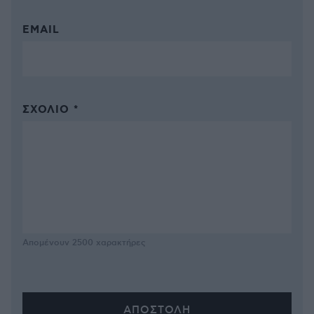
EMAIL
ΣΧΌΛΙΟ *
Απομένουν
2500
χαρακτήρες