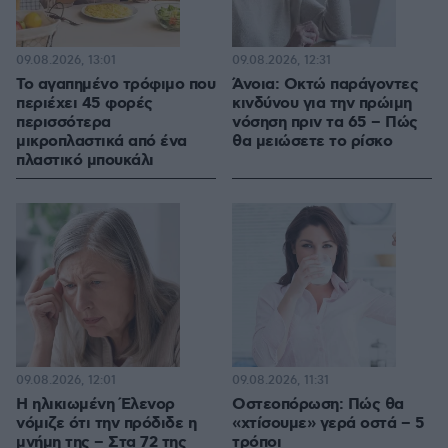
09.08.2026, 13:01
09.08.2026, 12:31
Το αγαπημένο τρόφιμο που
Άνοια: Οκτώ παράγοντες
περιέχει 45 φορές
κινδύνου για την πρώιμη
περισσότερα
νόσηση πριν τα 65 – Πώς
μικροπλαστικά από ένα
θα μειώσετε το ρίσκο
πλαστικό μπουκάλι
09.08.2026, 12:01
09.08.2026, 11:31
Η ηλικιωμένη Έλενορ
Οστεοπόρωση: Πώς θα
νόμιζε ότι την πρόδιδε η
«χτίσουμε» γερά οστά – 5
μνήμη της – Στα 72 της
τρόποι