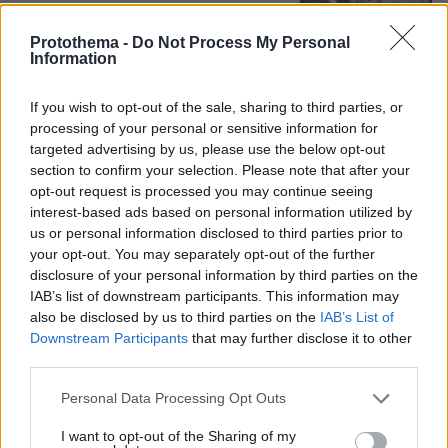
18
09.08.2026, 15:22
Protothema -
Do Not Process My Personal
Information
If you wish to opt-out of the sale, sharing to third parties, or
processing of your personal or sensitive information for
Νεαρός Παλαιστίνιος κλείδωσε
targeted advertising by us, please use the below opt-out
ανήλικη στο σπίτι του στα Χανιά, την
section to confirm your selection. Please note that after your
έσωσαν οι φωνές της
opt-out request is processed you may continue seeing
115
09.08.2026, 10:38
interest-based ads based on personal information utilized by
us or personal information disclosed to third parties prior to
your opt-out. You may separately opt-out of the further
disclosure of your personal information by third parties on the
IAB’s list of downstream participants. This information may
also be disclosed by us to third parties on the
IAB’s List of
Games
Downstream Participants
that may further disclose it to other
third parties.
Please note that this website/app uses one or more Google
Personal Data Processing Opt Outs
services and may gather and store information including but
not limited to your visit or usage behaviour. You may click to
I want to opt-out of the Sharing of my