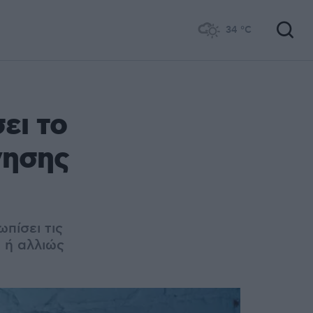
34
°C
ει το
νησης
ωπίσει τις
 ή αλλιώς