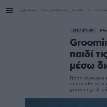
Games
Όλες οι Ειδήσεις
Ελλάδα
Πρωτοσέλι
Ασ
YGEIAMOU.GR
Groomin
παιδί τ
μέσω δι
Πόσο σίγουροι ε
προσπάθειες απ
grooming; Οι ε