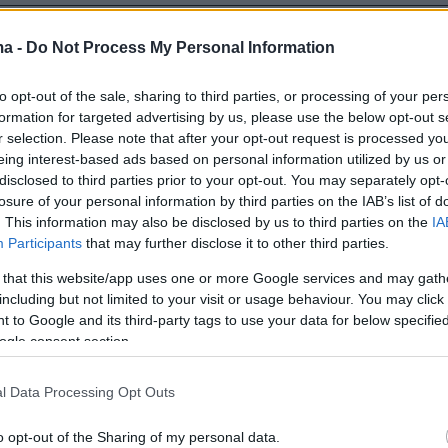
protothema.gr στο Google News
το
και μάθετε πρώτοι
ma -
Do Not Process My Personal Information
εις
to opt-out of the sale, sharing to third parties, or processing of your per
Ειδήσεις
 τελευταίες
από την Ελλάδα και τον Κόσμο, τη
formation for targeted advertising by us, please use the below opt-out s
Protothema.gr
μβαίνουν, στο
r selection. Please note that after your opt-out request is processed y
eing interest-based ads based on personal information utilized by us or
disclosed to third parties prior to your opt-out. You may separately opt-
losure of your personal information by third parties on the IAB’s list of
Ειδήσεις
Δημοφιλή
Σχολιασμέν
ΗΣΕΩΝ
. This information may also be disclosed by us to third parties on the
IA
Participants
that may further disclose it to other third parties.
 that this website/app uses one or more Google services and may gath
ζήσουν αρμονικά μαζί τους;
 φωτογραφία της
including but not limited to your visit or usage behaviour. You may click 
ύντροφό της από τα
πριν 17 λεπτά
 to Google and its third-party tags to use your data for below specifi
ά της στην Ίμπιζα
Η μητέρα και ο γιος της που
ogle consent section.
 τη σχέση τους
σκοτώθηκαν στο τροχαίο στις
Σέρρες πήγαιναν μαζί για δουλειά,
l Data Processing Opt Outs
το ΙΧ τους καρφώθηκε στο
 «Boardwalk» στην
φορτηγό
ωση για τα 250
o opt-out of the Sharing of my personal data.