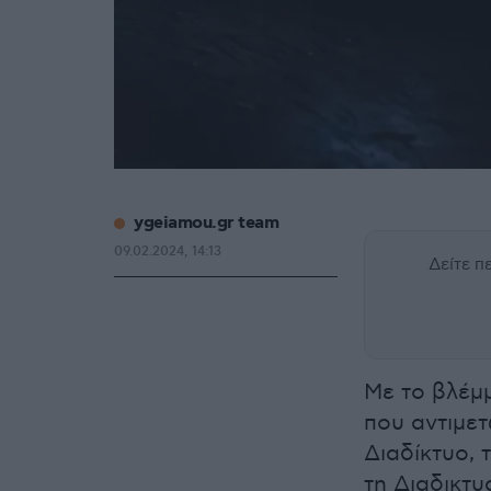
ygeiamou.gr team
09.02.2024, 14:13
Δείτε 
Με το βλέμ
που αντιμετ
Διαδίκτυο, 
τη Διαδικτ