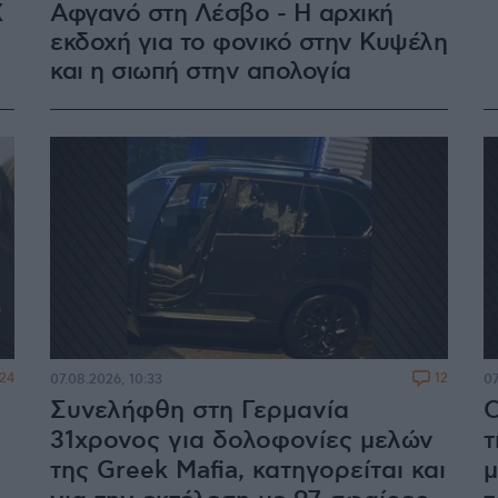
Χ
Αφγανό στη Λέσβο - Η αρχική
εκδοχή για το φονικό στην Κυψέλη
και η σιωπή στην απολογία
24
12
07.08.2026, 10:33
07
Συνελήφθη στη Γερμανία
Ο
31χρονος για δολοφονίες μελών
τ
της Greek Mafia, κατηγορείται και
μ