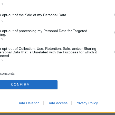
 αμερικανική
πριν 18 λεπτά
In
Δείτε φωτογραφίες
Τέλος οι πινακίδες αυτοκινήτων
στην Ελλάδα
o opt-out of the Sale of my Personal Data.
In
πριν 26 λεπτά
ρονος στη
Σύλληψη δώδεκα ατόμων κατά τη
 προπαγάνδα με
διάρκεια του ποδοσφαιρικού αγών
to opt-out of processing my Personal Data for Targeted
ing.
ίνητρο, οι
στο ΟΑΚΑ την Τετάρτη
In
SIS
πριν 34 λεπτά
o opt-out of Collection, Use, Retention, Sale, and/or Sharing
Μέχρι το τέλος του καλοκαιριού
ersonal Data that Is Unrelated with the Purposes for which it
567 εκατ. στη Meta
αυτά τα ζώδια θα έχουν βρει την
lected.
In
ν ψυχική υγεία των
αληθινή αγάπη
πριν 34 λεπτά
consents
Άρτος: Όσα πρέπει να γνωρίζουμε
ήθεια ότι οι σκύλοι
για το προζύμι, τη μαγιά, το
CONFIRM
άτες; Μπορούν να
sourdough και το levain
ΤΙΣ ΕΙΔΗΣΕΙΣ
Data Deletion
Data Access
Privacy Policy