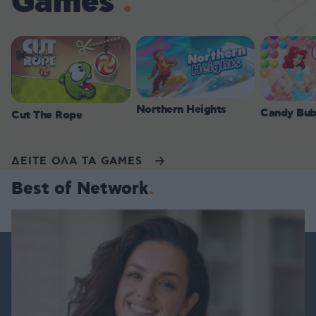
Games
Northern Heights
Candy Bub
Cut The Rope
ΔΕΙΤΕ ΟΛΑ ΤΑ GAMES
Best of Network