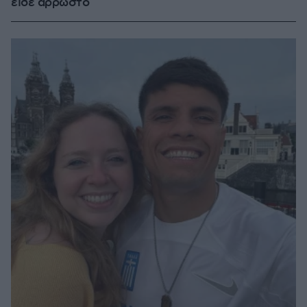
είδε άρρωστο