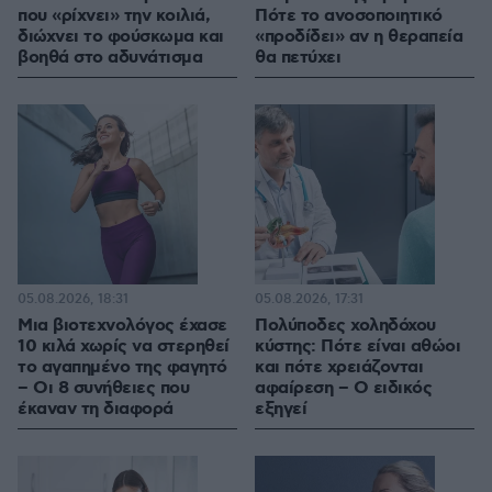
που «ρίχνει» την κοιλιά,
Πότε το ανοσοποιητικό
διώχνει το φούσκωμα και
«προδίδει» αν η θεραπεία
βοηθά στο αδυνάτισμα
θα πετύχει
05.08.2026, 18:31
05.08.2026, 17:31
Μια βιοτεχνολόγος έχασε
Πολύποδες χοληδόχου
10 κιλά χωρίς να στερηθεί
κύστης: Πότε είναι αθώοι
το αγαπημένο της φαγητό
και πότε χρειάζονται
– Οι 8 συνήθειες που
αφαίρεση – Ο ειδικός
έκαναν τη διαφορά
εξηγεί