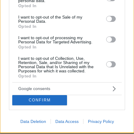
personal data.
grant or deny consent to Google and its third-party tags to
Opted In
use your data for below specified purposes in below Google
consent section.
I want to opt-out of the Sale of my
Personal Data.
Opted In
I want to opt-out of processing my
Personal Data for Targeted Advertising.
Opted In
I want to opt-out of Collection, Use,
Retention, Sale, and/or Sharing of my
Personal Data that Is Unrelated with the
Purposes for which it was collected.
Opted In
Google consents
CONFIRM
06.08.2026, 19:12
Data Deletion
Data Access
Privacy Policy
Ποιο αυτοκίνητο βενζίνης έκανε 1.980 χλμ με έναν
ανεφοδιασμό;