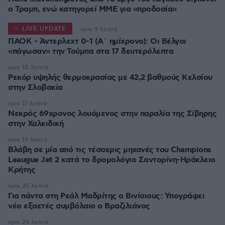
ο Τραμπ, ενώ κατηγορεί ΜΜΕ για «προδοσία»
LIVE UPDATE
πριν 9 λεπτά
ΠΑΟΚ - Άντερλεχτ 0-1 (Α΄ ημίχρονο): Οι Βέλγοι
«πάγωσαν» την Τούμπα στα 17 δευτερόλεπτα
πριν 10 λεπτά
Ρεκόρ υψηλής θερμοκρασίας με 42,2 βαθμούς Κελσίου
στην Σλοβακία
πριν 17 λεπτά
Νεκρός 69χρονος λουόμενος στην παραλία της Σίβηρης
στην Χαλκιδική
πριν 19 λεπτά
Βλάβη σε μία από τις τέσσερις μηχανές του Champions
Leaugue Jet 2 κατά το δρομολόγιο Σαντορίνη-Ηράκλειο
Κρήτης
πριν 25 λεπτά
Για πάντα στη Ρεάλ Μαδρίτης ο Βινίσιους: Υπογράφει
νέο εξαετές συμβόλαιο ο Βραζιλιάνος
πριν 26 λεπτά