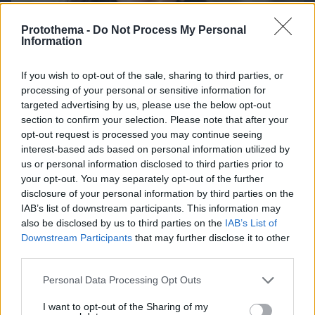
Protothema -
Do Not Process My Personal
Information
If you wish to opt-out of the sale, sharing to third parties, or
processing of your personal or sensitive information for
targeted advertising by us, please use the below opt-out
section to confirm your selection. Please note that after your
opt-out request is processed you may continue seeing
interest-based ads based on personal information utilized by
us or personal information disclosed to third parties prior to
your opt-out. You may separately opt-out of the further
disclosure of your personal information by third parties on the
06.08.2026, 08:01
IAB’s list of downstream participants. This information may
Τα φρούτα που επιλέγουν 4 ενδοκρινολόγοι για
also be disclosed by us to third parties on the
IAB’s List of
καλύτερο έλεγχο του σακχάρου – Το ένα μειώνει
Downstream Participants
that may further disclose it to other
το λίπος στην κοιλιά
third parties.
Please note that this website/app uses one or more Google
Personal Data Processing Opt Outs
services and may gather and store information including but
not limited to your visit or usage behaviour. You may click to
I want to opt-out of the Sharing of my