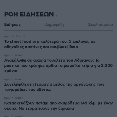
ΡΟΗ ΕΙΔΗΣΕΩΝ
Ειδήσεις
Δημοφιλή
Σχολιασμένα
πριν 21 λεπτά
Το street food στα καλύτερά του: 5 επιλογές σε
αθηναϊκές καντίνες και σουβλατζίδικα
πριν 6 λεπτά
Ανακάλυψη σε αρχαία τουαλέτα του Αδριανού: Το
μυστικό που κράτησε όρθια τα ρωμαϊκά κτίρια για 2.000
χρόνια
πριν 6 λεπτά
Συνελήφθη στη Γερμανία μέλος της οργάνωσης των
τσιγαράδων του «Έντικ»
πριν 6 λεπτά
Κατασκευάζουν ποτάμι από σκυρόδεμα 145 χλμ. με έναν
σκοπό: Να τερματίσουν την ξηρασία
πριν 9 λεπτά