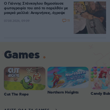
Ο Γιάννης Στάνκογλου δημοσίευσε
φωτογραφία του από το παρελθόν με
μακριά μαλλιά: Αναμνήσεις, έγραψε
11
07.08.2026, 09:09
Games
Northern Heights
Candy Bub
Cut The Rope