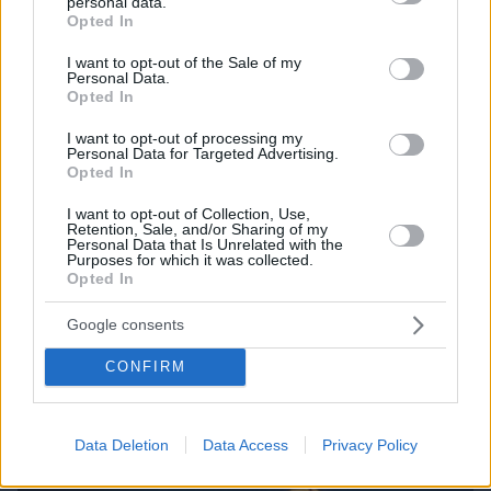
personal data.
grant or deny consent to Google and its third-party tags to
Opted In
use your data for below specified purposes in below Google
consent section.
07.08.2026, 08:32
I want to opt-out of the Sale of my
Personal Data.
Τα φρούτα που επιλέγουν 4 ενδοκρινολόγοι για
Opted In
καλύτερο έλεγχο του σακχάρου – Το ένα μειώνει
το λίπος στην κοιλιά
I want to opt-out of processing my
Personal Data for Targeted Advertising.
Opted In
I want to opt-out of Collection, Use,
Retention, Sale, and/or Sharing of my
Personal Data that Is Unrelated with the
Purposes for which it was collected.
Opted In
Google consents
CONFIRM
Data Deletion
Data Access
Privacy Policy