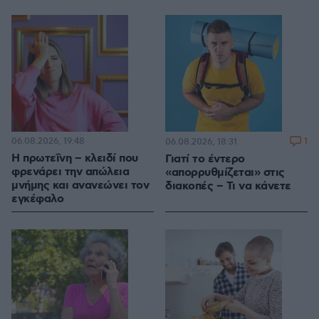
06.08.2026, 19:48
1
06.08.2026, 18:31
Η πρωτεΐνη – κλειδί που
Γιατί το έντερο
φρενάρει την απώλεια
«απορρυθμίζεται» στις
μνήμης και ανανεώνει τον
διακοπές – Τι να κάνετε
εγκέφαλο