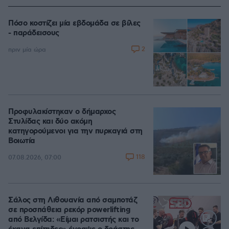
Πόσο κοστίζει μία εβδομάδα σε βίλες
- παράδεισους
2
πριν μία ώρα
Προφυλακίστηκαν ο δήμαρχος
Στυλίδας και δύο ακόμη
κατηγορούμενοι για την πυρκαγιά στη
Βοιωτία
118
07.08.2026, 07:00
Σάλος στη Λιθουανία από σαμποτάζ
σε προσπάθεια ρεκόρ powerlifting
από Βελγίδα: «Είμαι ρατσιστής και το