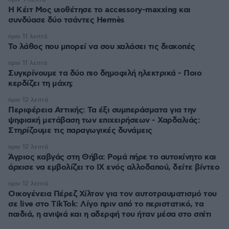
Η Κέιτ Μος υιοθέτησε τo accessory-maxxing και
συνδύασε δύο τσάντες Hermès
πριν 11 λεπτά
Το λάθος που μπορεί να σου χαλάσει τις διακοπές
πριν 11 λεπτά
Συγκρίνουμε τα δύο πιο δημοφιλή ηλεκτρικά - Ποιο
κερδίζει τη μάχη;
πριν 12 λεπτά
Περιφέρεια Αττικής: Τα έξι συμπεράσματα για την
ψηφιακή μετάβαση των επιχειρήσεων - Χαρδαλιάς:
Στηρίζουμε τις παραγωγικές δυνάμεις
πριν 12 λεπτά
Άγριος καβγάς στη Θήβα: Ρομά πήρε το αυτοκίνητο και
άρχισε να εμβολίζει το ΙΧ ενός αλλοδαπού, δείτε βίντεο
πριν 12 λεπτά
Οικογένεια Πέρεζ Χίλτον για τον αυτοτραυματισμό του
σε live στο TikTok: Λίγο πριν από το περιστατικό, τα
παιδιά, η ανιψιά και η αδερφή του ήταν μέσα στο σπίτι