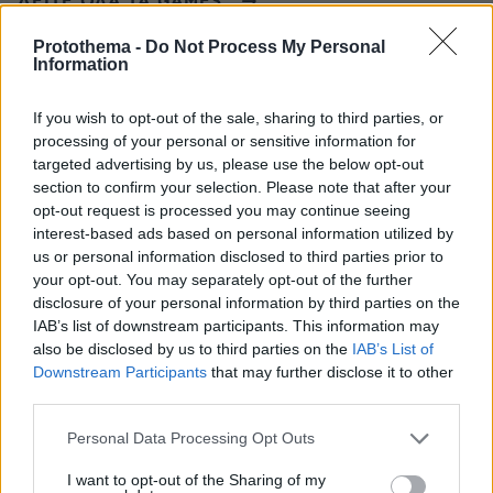
ΔΕΙΤΕ ΟΛΑ ΤΑ GAMES
Best of Network
Protothema -
Do Not Process My Personal
Information
If you wish to opt-out of the sale, sharing to third parties, or
processing of your personal or sensitive information for
targeted advertising by us, please use the below opt-out
section to confirm your selection. Please note that after your
opt-out request is processed you may continue seeing
interest-based ads based on personal information utilized by
us or personal information disclosed to third parties prior to
your opt-out. You may separately opt-out of the further
disclosure of your personal information by third parties on the
IAB’s list of downstream participants. This information may
also be disclosed by us to third parties on the
IAB’s List of
Downstream Participants
that may further disclose it to other
third parties.
Please note that this website/app uses one or more Google
Personal Data Processing Opt Outs
services and may gather and store information including but
not limited to your visit or usage behaviour. You may click to
I want to opt-out of the Sharing of my