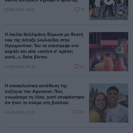
έκανα επίτηδες» έγραψε ο δράστης
41
07.08.2026, 06:51
Loaded
:
100.00%
Η Ιουλία Καλλιμάνη θύμωσε με θεατή
που της πέταξε λουλούδια στην
Ηγουμενίτσα: Του τα επέστρεψε στο
κεφάλι και είπε «εσένα σ' αρέσει
αυτό...», δείτε βίντεο
66
07.08.2026, 06:39
Η αποκαλυπτική κατάθεση της
συζύγου του Αφγανού: Πώς
γνωρίσαμε τη Λίσα, γιατί υποψιάστηκα
ότι ήταν το πτώμα στη βαλίτσα
312
06.08.2026, 12:32