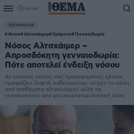
Games
YGEIAMOU.GR
Άνοια
Αλτσχάιμερ
Χρήματα
Γενναιοδωρία
Νόσος Αλτσχάιμερ –
Aπροσδόκητη γενναιοδωρία:
Πότε αποτελεί ένδειξη νόσου
Αν κάποιος οκείος σας προχωρημένης ηλικίας
«μοιράζει» λεφτά, ενδεχομένως να μην το κάνει
από αισθήματα αλτρουϊσμού αλλά να
«υποκινείται» από μια νευροεκφυλιστική νόσο