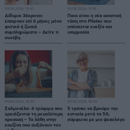
09.08.2026, 19:47
09.08.2026, 19:18
Δίδυμοι 36χρονοι
Ποια είναι η νέα ασιατική
έπαιρναν επί 6 μήνες μόνο
τάση στο Pilates που
φυτικά ή ζωικά
υπόσχεται ευεξία και
συμπληρώματα – Δείτε τι
ισορροπία
συνέβη
09.08.2026, 18:49
09.08.2026, 18:20
Σαλμονέλα: 6 τρόφιμα που
5 τρόποι να βρούμε την
χρειάζονται τη μεγαλύτερη
ευτυχία μετά τα 50,
προσοχή – Τα λάθη στην
σύμφωνα με μια ψυχολόγο
κουζίνα που αυξάνουν τον