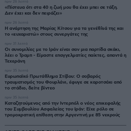
πριν 26 λεπτά
«Πίστευα ότι στα 40 η ζωή μου θα έχει μπει σε τάξη.
Δεν έχει και δεν πειράζει»
πριν 26 λεπτά
Η ανάρτηση της Μαρίας Κίτσου για τα γενέθλιά της και
το «ευχαριστώ» στους συνεργάτες της
πριν 31 λεπτά
Οι συνομιλίες με το Ιράν είναι σαν μια παρτίδα σκάκι,
λέει ο Τραμπ - Είμαστε επαγγελματίες παίκτες, απαντά η
Τεχεράνη
πριν 35 λεπτά
Ευρωπαϊκό Πρωτάθλημα Στίβου: Ο σοβαρός
τραυματισμός του Φουρλάνι, έφυγε σε καροτσάκι από
το στάδιο, δείτε βίντεο
πριν 35 λεπτά
Καταζητούμενος από την Ιντερπόλ ο νέος επικεφαλής
του Συμβουλίου Ασφαλείας του Ιράν: Είχε ρόλο σε
τρομοκρατική επίθεση στην Αργεντινή με 85 νεκρούς