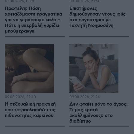
10.08.2026, 08:01
09.08.2026, 23:50
Πρωτεΐνη: Πόση
Επιστήμονες
χρειαζόμαστε πραγματικά
δημιούργησαν νέους ιούς
για να γεράσουμε καλά –
στο εργαστήριο με
Πότε η υπερβολή γυρίζει
Τεχνητή Νοημοσύνη
μπούμερανγκ
09.08.2026, 22:40
09.08.2026, 21:24
H σεξουαλική πρακτική
Δεν φταίει μόνο το άγχος:
που τετραπλασιάζει τις
Τι μας κρατά
πιθανότητες καρκίνου
«κολλημένους» στο
διαδίκτυο