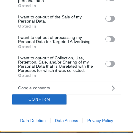
personal data.
grant or deny consent to Google and its third-party tags to
Opted In
use your data for below specified purposes in below Google
consent section.
I want to opt-out of the Sale of my
Personal Data.
10.08.2026, 14:01
Opted In
Η 24χρονη αριστούχος της Ιατρικής Αθηνών, που
διάβασε τον Ιπποκρατικό Όρκο, μιλά για τον
I want to opt-out of processing my
«άριστο γιατρό»
Personal Data for Targeted Advertising.
Opted In
I want to opt-out of Collection, Use,
Retention, Sale, and/or Sharing of my
Personal Data that Is Unrelated with the
Purposes for which it was collected.
Opted In
Google consents
CONFIRM
Data Deletion
Data Access
Privacy Policy