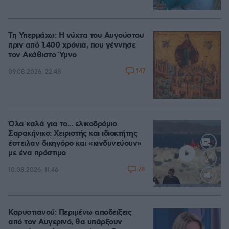
Τη Υπερμάχω: Η νύχτα του Αυγούστου
πριν από 1.400 χρόνια, που γέννησε
τον Ακάθιστο Ύμνο
147
09.08.2026, 22:48
Όλα καλά για το... ελικοδρόμιο
Σαρακήνικο: Χειριστής και ιδιοκτήτης
έστειλαν δικηγόρο και «κινδυνεύουν»
με ένα πρόστιμο
78
10.08.2026, 11:46
Loaded
:
100.00%
Καρυστιανού: Περιμένω αποδείξεις
από τον Αυγερινό, θα υπάρξουν