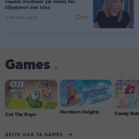
νομικές συνέπειες για όσους δεν
εξηγήσουν όσα λένε
183
10.08.2026, 08:45
Games
Northern Heights
Candy Bub
Cut The Rope
ΔΕΙΤΕ ΟΛΑ ΤΑ GAMES