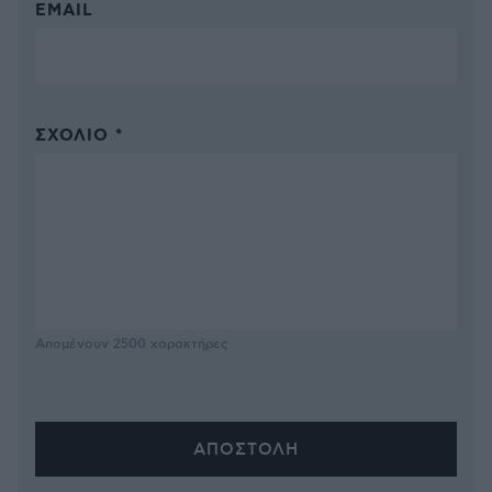
EMAIL
ΣΧΌΛΙΟ *
Απομένουν
2500
χαρακτήρες