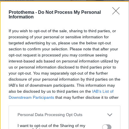
Protothema -
Do Not Process My Personal
Information
Για πέμπτη συνεχόμενη χρονιά στο
ΠΑΓΝΗ ο Βλαδίμηρος Κυριακίδης,
If you wish to opt-out of the sale, sharing to third parties, or
βρέθηκε κοντά στα παιδιά και άκουσε
processing of your personal or sensitive information for
τις ιστορίες τους
targeted advertising by us, please use the below opt-out
section to confirm your selection. Please note that after your
16
06.08.2026, 17:38
opt-out request is processed you may continue seeing
interest-based ads based on personal information utilized by
us or personal information disclosed to third parties prior to
your opt-out. You may separately opt-out of the further
Games
disclosure of your personal information by third parties on the
IAB’s list of downstream participants. This information may
also be disclosed by us to third parties on the
IAB’s List of
Downstream Participants
that may further disclose it to other
third parties.
Please note that this website/app uses one or more Google
Personal Data Processing Opt Outs
services and may gather and store information including but
not limited to your visit or usage behaviour. You may click to
I want to opt-out of the Sharing of my
Northern Heights