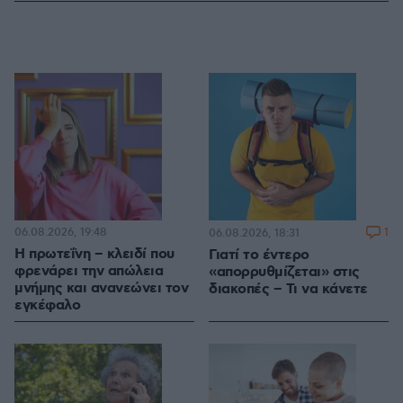
06.08.2026, 19:48
1
06.08.2026, 18:31
Η πρωτεΐνη – κλειδί που
Γιατί το έντερο
φρενάρει την απώλεια
«απορρυθμίζεται» στις
μνήμης και ανανεώνει τον
διακοπές – Τι να κάνετε
εγκέφαλο