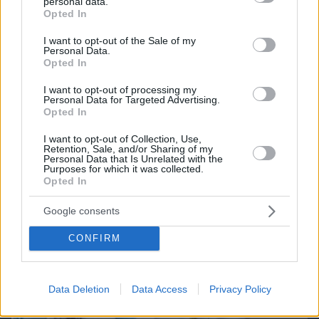
Candy Bub
Cut The Rope
personal data.
grant or deny consent to Google and its third-party tags to
Opted In
use your data for below specified purposes in below Google
consent section.
I want to opt-out of the Sale of my
ΔΕΙΤΕ ΟΛΑ ΤΑ GAMES
Personal Data.
Opted In
Best of Network
I want to opt-out of processing my
Personal Data for Targeted Advertising.
Opted In
I want to opt-out of Collection, Use,
Retention, Sale, and/or Sharing of my
Personal Data that Is Unrelated with the
Purposes for which it was collected.
Opted In
Google consents
CONFIRM
Data Deletion
Data Access
Privacy Policy