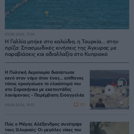
09.08.2026, 17:36
Η Γαλλία μπήκε στο καλώδιο, η Τουρκία... στην
πρίζα: Σπασμωδικές κινήσεις της Άγκυρας με
παραβιάσεις και αδιαλλαξία στο Κυπριακό
Η Πολιτική Αεροπορία διαπίστωσε
κενό στον νόμο όταν ένας... απίθανος
τύπος προσγείωσε το ελικόπτερό του
στο Σαρακήνικο με εκατοντάδες
λουόμενους - Παρέμβαση Εισαγγελέα
211
09.08.2026, 14:15
Loaded
:
100.00%
Πώς ο Μέγας Αλέξανδρος συνέτριψε
τους Ιλλυριούς: Οι μεγάλες νίκες του