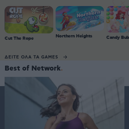
Northern Heights
Candy Bub
Cut The Rope
ΔΕΙΤΕ ΟΛΑ ΤΑ GAMES
Best of Network