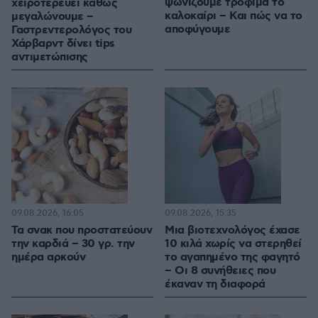
ψωνίζουμε τρόφιμα το
χειροτερεύει καθώς
καλοκαίρι – Και πώς να το
μεγαλώνουμε –
αποφύγουμε
Γαστρεντερολόγος του
Χάρβαρντ δίνει tips
αντιμετώπισης
09.08.2026, 16:05
09.08.2026, 15:35
Τα σνακ που προστατεύουν
Μια βιοτεχνολόγος έχασε
την καρδιά – 30 γρ. την
10 κιλά χωρίς να στερηθεί
ημέρα αρκούν
το αγαπημένο της φαγητό
– Οι 8 συνήθειες που
έκαναν τη διαφορά