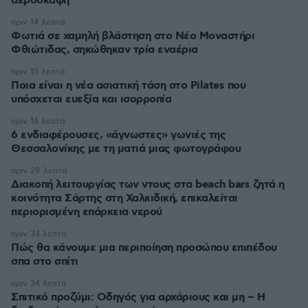
αεροσκάφη
πριν 14 λεπτά
Φωτιά σε χαμηλή βλάστηση στο Νέο Μοναστήρι
Φθιώτιδας, σηκώθηκαν τρία εναέρια
πριν 15 λεπτά
Ποια είναι η νέα ασιατική τάση στο Pilates που
υπόσχεται ευεξία και ισορροπία
πριν 16 λεπτά
6 ενδιαφέρουσες, «άγνωστες» γωνιές της
Θεσσαλονίκης με τη ματιά μιας φωτογράφου
πριν 28 λεπτά
Διακοπή λειτουργίας των ντους στα beach bars ζητά η
κοινότητα Σάρτης στη Χαλκιδική, επικαλείται
περιορισμένη επάρκεια νερού
πριν 34 λεπτά
Πώς θα κάνουμε μια περιποίηση προσώπου επιπέδου
σπα στο σπίτι
πριν 34 λεπτά
Σπιτικό προζύμι: Οδηγός για αρχάριους και μη – Η