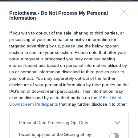
Protothema -
Do Not Process My Personal
Information
If you wish to opt-out of the sale, sharing to third parties, or
processing of your personal or sensitive information for
targeted advertising by us, please use the below opt-out
section to confirm your selection. Please note that after your
opt-out request is processed you may continue seeing
interest-based ads based on personal information utilized by
us or personal information disclosed to third parties prior to
09.08.2026, 15:35
your opt-out. You may separately opt-out of the further
Μια βιοτεχνολόγος έχασε 10 κιλά χωρίς να
disclosure of your personal information by third parties on the
στερηθεί το αγαπημένο της φαγητό – Οι 8
IAB’s list of downstream participants. This information may
συνήθειες που έκαναν τη διαφορά
also be disclosed by us to third parties on the
IAB’s List of
Downstream Participants
that may further disclose it to other
third parties.
Please note that this website/app uses one or more Google
Personal Data Processing Opt Outs
services and may gather and store information including but
not limited to your visit or usage behaviour. You may click to
I want to opt-out of the Sharing of my