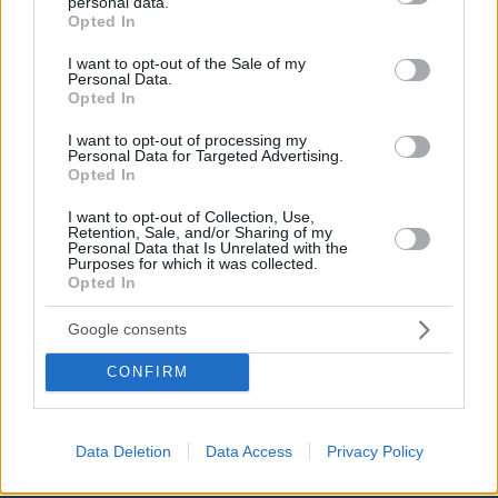
personal data.
grant or deny consent to Google and its third-party tags to
Opted In
use your data for below specified purposes in below Google
consent section.
I want to opt-out of the Sale of my
Personal Data.
Opted In
I want to opt-out of processing my
Personal Data for Targeted Advertising.
Opted In
I want to opt-out of Collection, Use,
Retention, Sale, and/or Sharing of my
Personal Data that Is Unrelated with the
Purposes for which it was collected.
Opted In
Google consents
CONFIRM
09.08.2026, 07:29
Το νέο... καλοκαιρινό κόλπο που κάνουν οι
κλέφτες αυτοκινήτων στην Ελλάδα
Data Deletion
Data Access
Privacy Policy