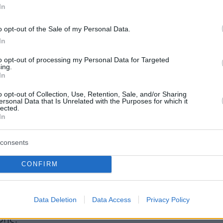
In
ο εργασιακό μέλλον τους και το οικονομικό
ου θα έχει διαμορφωθεί την επομένη της
o opt-out of the Sale of my Personal Data.
vid-19. Σε κάθε περίπτωση, με τα παράθυρα
In
τη ροπή στο αλκοόλ, τα προβλήματα που θα
to opt-out of processing my Personal Data for Targeted
ις αμερικανικές οικογένειες -και όχι μόνο-
ing.
In
ειχθούν πολλαπλάσια.
o opt-out of Collection, Use, Retention, Sale, and/or Sharing
ersonal Data that Is Unrelated with the Purposes for which it
 φάση, ωστόσο, μένουμε σπίτι και επιλέγουμε
lected.
In
... βλαβερό από το αλκοόλ ή άλλες ουσίες
consents
ερα
CONFIRM
Data Deletion
Data Access
Privacy Policy
σης: