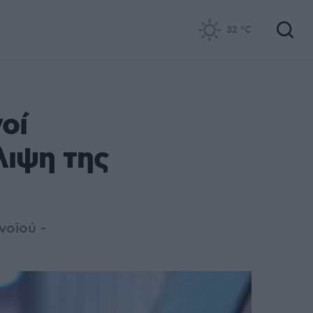
32
°C
οί
λιψη της
νοϊού -