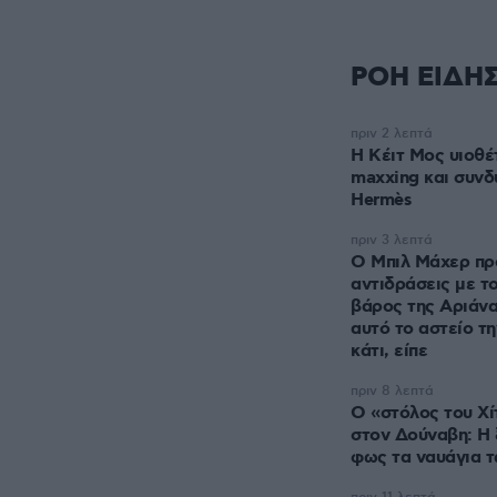
ΡΟΗ ΕΙΔΗ
πριν 2 λεπτά
Η Κέιτ Μος υιοθέ
maxxing και συνδ
Hermès
πριν 3 λεπτά
Ο Μπιλ Μάχερ πρ
αντιδράσεις με το
βάρος της Αριάνα
αυτό το αστείο τη
κάτι, είπε
πριν 8 λεπτά
Ο «στόλος του Χί
στον Δούναβη: Η 
φως τα ναυάγια τ