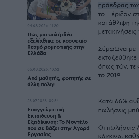
πρόεδρος των
το... έριξαν 
κατάθλιψη τη
04.08.2026, 11:20
μετακινήσεις 
Πώς μια απλή ιδέα
εξελίχθηκε σε κορυφαίο
θεσμό ρομποτικής στην
Σύμφωνα με τ
Ελλάδα
εκτοξεύθηκε
όπως τζιν, τε
06.08.2026, 10:52
το 2019.
Από μαθητής, φοιτητής σε
άλλη πόλη!
Κατά
66%
αυξ
26.07.2026, 09:54
Επαγγελματική
πωλήσεις μπύ
Εκπαίδευση &
Εξειδίκευση: Το Mοντέλο
Οι πωλήσεις λ
που σε Bάζει στην Aγορά
Eργασίας
κόκκινο, κα