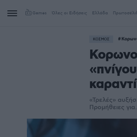
Games
Όλες οι Ειδήσεις
Ελλάδα
Πρωτοσέλι
Κορων
ΚΟΣΜΟΣ
Κορωνοϊ
«πνίγου
καραντ
«Τρελές» αυξήσ
Προμήθειες για.