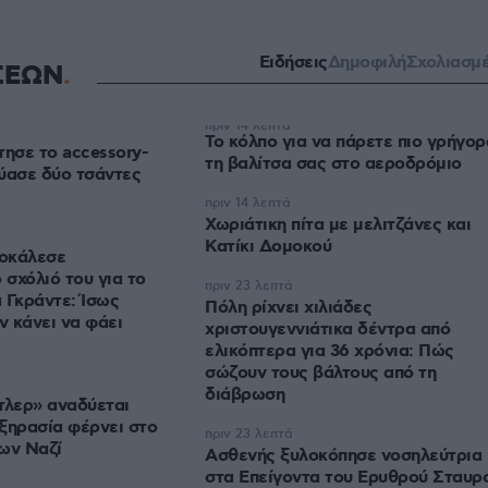
Ειδήσεις
Δημοφιλή
Σχολιασμ
ΣΕΩΝ
πριν 14 λεπτά
Το κόλπο για να πάρετε πιο γρήγορ
τησε τo accessory-
τη βαλίτσα σας στο αεροδρόμιο
ύασε δύο τσάντες
πριν 14 λεπτά
Χωριάτικη πίτα με μελιτζάνες και
Κατίκι Δομοκού
οκάλεσε
 σχόλιό του για το
πριν 23 λεπτά
 Γκράντε: Ίσως
Πόλη ρίχνει χιλιάδες
ν κάνει να φάει
χριστουγεννιάτικα δέντρα από
ελικόπτερα για 36 χρόνια: Πώς
σώζουν τους βάλτους από τη
διάβρωση
τλερ» αναδύεται
ξηρασία φέρνει στο
πριν 23 λεπτά
ων Ναζί
Ασθενής ξυλοκόπησε νοσηλεύτρια
στα Επείγοντα του Ερυθρού Σταυρ