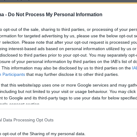
αποδίδουν αυτές τις τεράστιες αυξήσεις στις
ma -
Do Not Process My Personal Information
ου έκαναν οι Αμερικανοί μετά την ανακοίνωσ
to opt-out of the sale, sharing to third parties, or processing of your per
τικών μέτρων λόγω της εξάπλωσης του
νέου
formation for targeted advertising by us, please use the below opt-out s
Όμως, ακόμη και σε βάθος χρόνου, οι πωλήσει
r selection. Please note that after your opt-out request is processed y
eing interest-based ads based on personal information utilized by us or
όσο πολύ, που υπερκαλύπτουν την κατανάλωσ
disclosed to third parties prior to your opt-out. You may separately opt-
πο του 2020.
losure of your personal information by third parties on the IAB’s list of
. This information may also be disclosed by us to third parties on the
IA
Participants
that may further disclose it to other third parties.
ανώσεις αποτοξίνωσης από αλκοόλ και
 that this website/app uses one or more Google services and may gath
including but not limited to your visit or usage behaviour. You may click 
ουν ζητήσει από τα μέλη τους να είναι ιδιαίτε
 to Google and its third-party tags to use your data for below specifi
αθώς το... lockdown είναι πιθανό να τους
ogle consent section.
στις βλαβερές για την υγεία τους εξαρτήσεις.
l Data Processing Opt Outs
ιπόν, καταναλώνουν τεράστιες ποσότητες
o opt-out of the Sharing of my personal data.
ειμένου να... ξεχνούν την ανασφάλεια για την