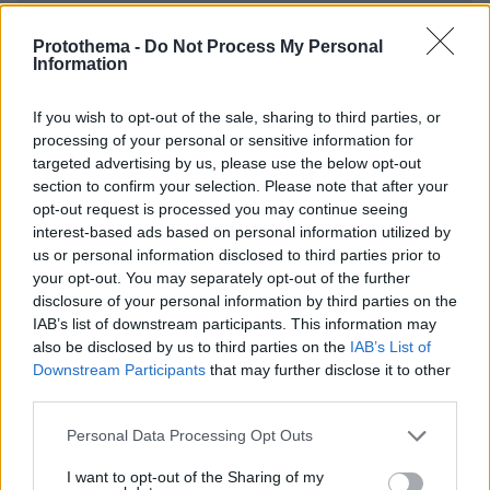
Protothema -
Do Not Process My Personal
Information
If you wish to opt-out of the sale, sharing to third parties, or
* Υποχρεωτικά πεδία
processing of your personal or sensitive information for
targeted advertising by us, please use the below opt-out
section to confirm your selection. Please note that after your
opt-out request is processed you may continue seeing
ΡΟΗ ΕΙΔΗΣΕΩΝ
interest-based ads based on personal information utilized by
us or personal information disclosed to third parties prior to
Ειδήσεις
Δημοφιλή
Σχολιασμένα
your opt-out. You may separately opt-out of the further
disclosure of your personal information by third parties on the
πριν 14 λεπτά
IAB’s list of downstream participants. This information may
Συγκλονιστικό βίντεο από χειρουργείο την ώρα του
also be disclosed by us to third parties on the
IAB’s List of
σεισμού των 7,1R στην Ιαπωνία: Τα πάντα κλυδωνίζονται,
Downstream Participants
that may further disclose it to other
δύο προσπάθησαν να προστατεύσουν τον ασθενή
third parties.
πριν 20 λεπτά
Οι τελευταίες ημέρες του κουταβιού που ζούσε με
Please note that this website/app uses one or more Google
Personal Data Processing Opt Outs
λύκους στην Κεντρική Μακεδονία - Γιατί δεν
services and may gather and store information including but
περισυνελέγη
not limited to your visit or usage behaviour. You may click to
I want to opt-out of the Sharing of my