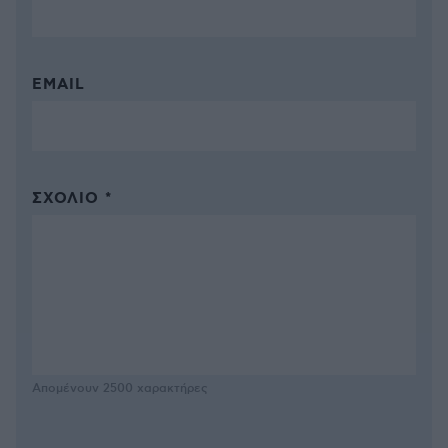
EMAIL
ΣΧΌΛΙΟ *
Απομένουν
2500
χαρακτήρες