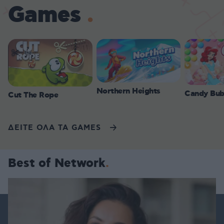
Games
Northern Heights
Candy Bub
Cut The Rope
ΔΕΙΤΕ ΟΛΑ ΤΑ GAMES
Best of Network