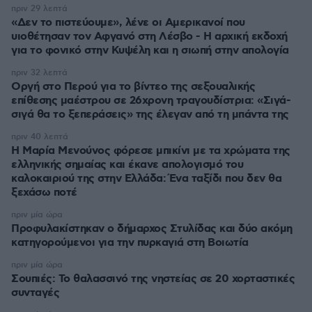
πριν 29 λεπτά
«Δεν το πιστεύουμε», λένε οι Αμερικανοί που
υιοθέτησαν τον Αφγανό στη Λέσβο - Η αρχική εκδοχή
για το φονικό στην Κυψέλη και η σιωπή στην απολογία
πριν 32 λεπτά
Οργή στο Περού για το βίντεο της σεξουαλικής
επίθεσης μαέστρου σε 26χρονη τραγουδίστρια: «Σιγά-
σιγά θα το ξεπεράσεις» της έλεγαν από τη μπάντα της
πριν 40 λεπτά
Η Μαρία Μενούνος φόρεσε μπικίνι με τα χρώματα της
ελληνικής σημαίας και έκανε απολογισμό του
καλοκαιριού της στην Ελλάδα: Ένα ταξίδι που δεν θα
ξεχάσω ποτέ
πριν μία ώρα
Προφυλακίστηκαν ο δήμαρχος Στυλίδας και δύο ακόμη
κατηγορούμενοι για την πυρκαγιά στη Βοιωτία
πριν μία ώρα
Σουπιές: Το θαλασσινό της νηστείας σε 20 χορταστικές
συνταγές