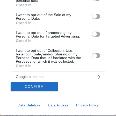
παραμένει μυστήριο για τους Ταϊλανδούς.
personal data.
grant or deny consent to Google and its third-party tags to
Opted In
use your data for below specified purposes in below Google
consent section.
Σύντροφος του Μάχα Βατζιραλονγκόρν εδώ και
I want to opt-out of the Sale of my
Personal Data.
χρόνια η Σουτίντα Βατζιραλονγκόρν να
Opted In
Αγιουντία περιλαμβάνεται στο οργανόγραμμα
I want to opt-out of processing my
του παλατιού της Ταϊλάνδης από τον Αύγουστο
Personal Data for Targeted Advertising.
του 2017 ως αναπληρώτρια διοικητής των
Opted In
σωματοφυλάκων του βασιλιά.
I want to opt-out of Collection, Use,
Retention, Sale, and/or Sharing of my
Personal Data that Is Unrelated with the
Την 1η Μαΐου η 40χρονη γυναίκα παντρεύτηκε
Purposes for which it was collected.
Opted In
τον Μάχα Βατζιραλονγκόρν, ο οποίος έχει ήδη
παντρευτεί τρεις ακόμη φορές.
Google consents
CONFIRM
Σήμερα στο Μεγάλο Παλάτι της Μπανγκόκ,
λίγα λεπτά αφού ο σύζυγός της φόρεσε στο
κεφάλι του τη «Μεγάλη Κορώνα της Νίκης»,
Data Deletion
Data Access
Privacy Policy
τον προσκύνησε σε ένδειξη σεβασμού. Ο
βασιλιάς έριξε λίγες σταγόνες νερό στο