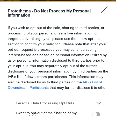
Protothema -
Do Not Process My Personal
Information
If you wish to opt-out of the sale, sharing to third parties, or
processing of your personal or sensitive information for
targeted advertising by us, please use the below opt-out
section to confirm your selection. Please note that after your
opt-out request is processed you may continue seeing
interest-based ads based on personal information utilized by
us or personal information disclosed to third parties prior to
your opt-out. You may separately opt-out of the further
Από αεροσυνοδός βασίλισσα της Ταϊλάνδης
disclosure of your personal information by third parties on the
IAB’s list of downstream participants. This information may
also be disclosed by us to third parties on the
IAB’s List of
Αεροσυνοδός, σωματοφύλακας του βασιλιά
Downstream Participants
that may further disclose it to other
της Ταϊλάνδης προτού γίνει βασίλισσα: η
third parties.
Σουτίντα, που ανέλαβε επισήμως τα καθήκοντά
Please note that this website/app uses one or more Google
της σήμερα στη διάρκεια της στέψης του Ράμα
Personal Data Processing Opt Outs
services and may gather and store information including but
Ι’, είχε μια ραγδαία άνοδο αλλά η ζωή της
not limited to your visit or usage behaviour. You may click to
I want to opt-out of the Sharing of my