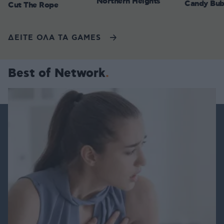
Northern Heights
Candy Bub
Cut The Rope
ΔΕΙΤΕ ΟΛΑ ΤΑ GAMES
Best of Network