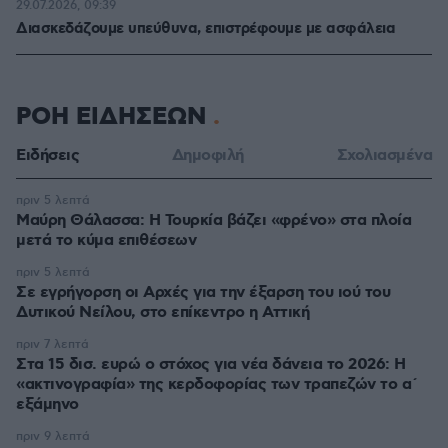
29.07.2026, 09:39
Διασκεδάζουμε υπεύθυνα, επιστρέφουμε με ασφάλεια
ΡΟΗ ΕΙΔΗΣΕΩΝ
Ειδήσεις
Δημοφιλή
Σχολιασμένα
πριν 5 λεπτά
Μαύρη Θάλασσα: Η Τουρκία βάζει «φρένο» στα πλοία
μετά το κύμα επιθέσεων
πριν 5 λεπτά
Σε εγρήγορση οι Αρχές για την έξαρση του ιού του
Δυτικού Νείλου, στο επίκεντρο η Αττική
πριν 7 λεπτά
Στα 15 δισ. ευρώ ο στόχος για νέα δάνεια το 2026: Η
«ακτινογραφία» της κερδοφορίας των τραπεζών το α΄
εξάμηνο
πριν 9 λεπτά