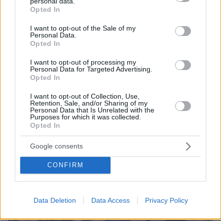
personal data.
grant or deny consent to Google and its third-party tags to
Opted In
use your data for below specified purposes in below Google
consent section.
I want to opt-out of the Sale of my
Personal Data.
Opted In
I want to opt-out of processing my
Personal Data for Targeted Advertising.
Opted In
πριν μία ώρα
Το σπίτι του τρόμου στο Άινταχο: Η νύχτα που
I want to opt-out of Collection, Use,
τέσσερις φοιτητές δολοφονήθηκαν μέσα σε λίγα
Retention, Sale, and/or Sharing of my
λεπτά
Personal Data that Is Unrelated with the
Purposes for which it was collected.
Opted In
Google consents
CONFIRM
Data Deletion
Data Access
Privacy Policy