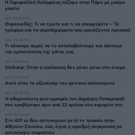
Η Γαρυφαλλιά Καληφώνη πόζαρε στην Πάρο με μαύρο
μπικίνι
πριν 23 λεπτά
Θυρεοειδής: Τι να τρώτε και τι να αποφεύγετε – Τα
τρόφιμα και τα συμπληρώματα που χρειάζονται προσοχή
πριν 24 λεπτά
Τι κάνουμε χωρίς να το καταλαβαίνουμε και χάνουμε
την εμπιστοσύνη της γάτας μας
πριν 24 λεπτά
Disfrutar: Όταν η απόλαυση δεν μένει μόνο στο όνομα
πριν 24 λεπτά
Αυτό είναι το αξεσουάρ του φετινού καλοκαιριού
πριν 28 λεπτά
Η αδημοσίευτη φωτογραφία του Δημήτρη Παπαμιχαήλ
που τραβήχτηκε πριν από 22 χρόνια στο καμαρίνι του
πριν 29 λεπτά
Στο 401 οι δύο αστυνομικοί μετά το τροχαίο στην
Αθηνών-Σουνίου, πώς έγινε η σφοδρή σύγκρουση με
αυτοκίνητο τουριστών