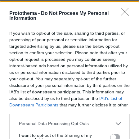
Protothema -
Do Not Process My Personal
ΔΕΙΤΕ ΟΛΕΣ ΤΙΣ ΕΙΔΗΣΕΙΣ
Information
If you wish to opt-out of the sale, sharing to third parties, or
processing of your personal or sensitive information for
ΤΑ ΠΙΟ ΔΗΜΟΦΙΛΗ
targeted advertising by us, please use the below opt-out
section to confirm your selection. Please note that after your
opt-out request is processed you may continue seeing
interest-based ads based on personal information utilized by
us or personal information disclosed to third parties prior to
your opt-out. You may separately opt-out of the further
disclosure of your personal information by third parties on the
IAB’s list of downstream participants. This information may
also be disclosed by us to third parties on the
IAB’s List of
Downstream Participants
that may further disclose it to other
third parties.
Please note that this website/app uses one or more Google
Personal Data Processing Opt Outs
services and may gather and store information including but
not limited to your visit or usage behaviour. You may click to
I want to opt-out of the Sharing of my