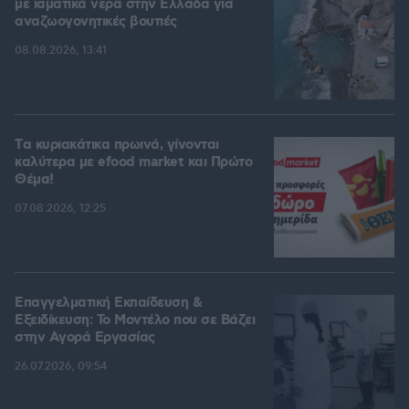
με ιαματικά νερά στην Ελλάδα για
αναζωογονητικές βουτιές
08.08.2026, 13:41
Tα κυριακάτικα πρωινά, γίνονται
καλύτερα με efood market και Πρώτο
Θέμα!
07.08.2026, 12:25
Επαγγελματική Εκπαίδευση &
Εξειδίκευση: Το Mοντέλο που σε Bάζει
στην Aγορά Eργασίας
26.07.2026, 09:54