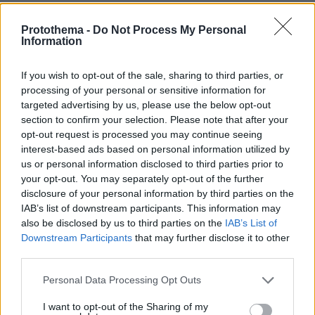
Ειδήσεις
Δημοφιλή
Σχολιασμένα
Protothema -
Do Not Process My Personal
Information
πριν 7 λεπτά
Άλλος για data center; Επενδύσεις €50 δισ. την
ερχόμενη δεκαετία
If you wish to opt-out of the sale, sharing to third parties, or
processing of your personal or sensitive information for
πριν 9 λεπτά
targeted advertising by us, please use the below opt-out
Παρ' ολίγον τραγωδία στη Μαγνησία, «ακυβέρνητο»
section to confirm your selection. Please note that after your
φορτηγό έκοψε στύλο ηλεκτροδότησης και
opt-out request is processed you may continue seeing
προσέκρουσε σε πολυκατοικία
interest-based ads based on personal information utilized by
πριν 12 λεπτά
us or personal information disclosed to third parties prior to
Οι ευχές της Κωνσταντίνας Ευρυπίδου στον Φίλιππο
your opt-out. You may separately opt-out of the further
Μιχόπουλο για τα γενέθλιά του: Κάποιοι άνθρωποι
disclosure of your personal information by third parties on the
απλώς κάνουν τη ζωή πιο όμορφη
IAB’s list of downstream participants. This information may
also be disclosed by us to third parties on the
IAB’s List of
πριν 12 λεπτά
Σκέρτσος: «Αναλύσεις της παραλίας» από ΠΑΣΟΚ και
Downstream Participants
that may further disclose it to other
ΕΛΑΣ, κάνουν επιλεκτική κοπτοραπτική στατιστικών
third parties.
στοιχείων
Please note that this website/app uses one or more Google
Personal Data Processing Opt Outs
πριν 13 λεπτά
services and may gather and store information including but
96 ώρες στη Σεούλ: Ο William Faithful μάς ξεναγεί στην
not limited to your visit or usage behaviour. You may click to
I want to opt-out of the Sharing of my