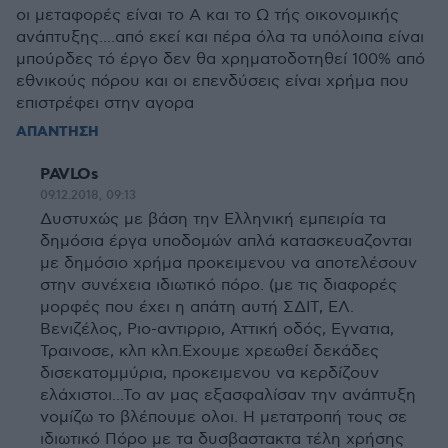
οι μεταφορές είναι το Α και το Ω τής οικονομικής
ανάπτυξης....από εκεί και πέρα όλα τα υπόλοιπα είναι
μπούρδες τό έργο δεν θα χρηματοδοτηθεί 100% από
εθνικούς πόρου και οι επενδύσεις είναι χρήμα που
επιστρέφει στην αγορα
ΑΠΑΝΤΗΣΗ
PAVLOs
09.12.2018, 09:13
Δυστυχώς με βάση την Ελληνική εμπειρία τα
δημόσια έργα υποδομών απλά κατασκευαζονται
με δημόσιο χρήμα προκειμενου να αποτελέσουν
στην συνέχεια ιδιωτικό πόρο. (με τις διαφορές
μορφές που έχει η απάτη αυτή ΣΔΙΤ, ΕΛ.
Βενιζέλος, Ριο-αντιρριο, Αττική οδός, Εγνατια,
Τραινοσε, κλπ κλπ.Εχουμε χρεωθεί δεκάδες
δισεκατομμύρια, προκειμενου να κερδίζουν
ελάχιστοι...Το αν μας εξασφαλίσαν την ανάπτυξη
νομίζω το βλέπουμε ολοι. Η μετατροπή τους σε
ιδιωτικό Πόρο με τα δυσβαστακτα τέλη χρήσης