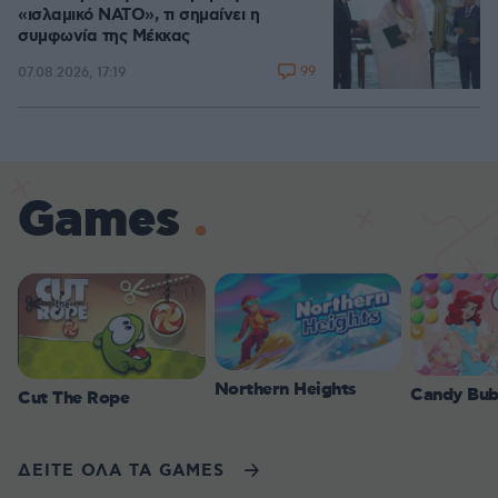
«ισλαμικό ΝΑΤΟ», τι σημαίνει η
συμφωνία της Μέκκας
99
07.08.2026, 17:19
Games
Northern Heights
Candy Bub
Cut The Rope
ΔΕΙΤΕ ΟΛΑ ΤΑ GAMES