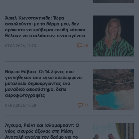
Άριελ Κωνσταντινίδη: Τώρα
ασχολούνται με το δέρμα μου, δεν
πρόκειται να κρύβομαι επειδή κάποιοι
θέλουν να σχολιάσουν, είναι αγένεια
28
07.08.2026, 12:23
Βόρεια Εύβοια: Οι 14 λίμνες που
γεννήθηκαν από εγκαταλελειμμένα
μεταλλεία δημιουργώντας ένα
μοναδικό οικοσύστημα, δείτε
αεροφωτογραφίες
37
07.08.2026, 15:58
Άγκυρα, Ριάντ και Ισλαμαμπάντ: Ο
νέος ισχυρός άξονας στη Μέση
Ανατολή ανοίγει τον δρόμο για το