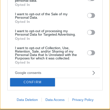
πόλη - φαινόμενο
personal data.
grant or deny consent to Google and its third-party tags to
Opted In
use your data for below specified purposes in below Google
πριν 19 λεπτά
consent section.
Ευρωπαϊκό Υγρού Στίβου: Στην 6η θέση ο Κυνηγάκης
I want to opt-out of the Sale of my
Personal Data.
στα 3 χιλιόμετρα
Opted In
πριν 20 λεπτά
Η «Ραπουνζέλ» της Ινδίας: Έχει μαλλιά μήκους 2,71
I want to opt-out of processing my
Personal Data for Targeted Advertising.
μέτρων και μπήκε στο Ρεκόρ Γκίνες, δείτε βίντεο
Opted In
πριν 22 λεπτά
I want to opt-out of Collection, Use,
Τι γεύση έχει η Ίος; Το σκοτύρι και άλλα εμβληματικά
Retention, Sale, and/or Sharing of my
προϊόντα του νησιού
Personal Data that Is Unrelated with the
Purposes for which it was collected.
πριν 23 λεπτά
Opted In
Είκοσι ατάκες που θα ανεβάσουν την ερωτική ένταση
στη σχέση σας
Google consents
πριν 25 λεπτά
CONFIRM
Από την άγρια φύση στις επικίνδυνες πόλεις: Πώς
αλλάζουν για να επιβιώσουν τα ζώα που μεταναστεύουν
δίπλα στον άνθρωπο
Data Deletion
Data Access
Privacy Policy
ΔΕΙΤΕ ΟΛΕΣ ΤΙΣ ΕΙΔΗΣΕΙΣ