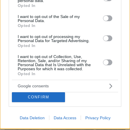
personal data.
grant or deny consent to Google and its third-party tags to
Opted In
use your data for below specified purposes in below Google
consent section.
I want to opt-out of the Sale of my
Personal Data.
08.08.2026, 21:22
Opted In
Για ανθρωποκτονία από αμέλεια κατηγορούνται οι
γονείς του 4χρονου και ο ιδιοκτήτης του beach
I want to opt-out of processing my
Personal Data for Targeted Advertising.
bar στην Πάρο: Πώς έγινε η τραγωδία
Opted In
I want to opt-out of Collection, Use,
Retention, Sale, and/or Sharing of my
Personal Data that Is Unrelated with the
Purposes for which it was collected.
Opted In
Google consents
CONFIRM
Data Deletion
Data Access
Privacy Policy