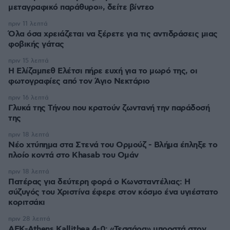
μεταγραφικό παράθυρο», δείτε βίντεο
πριν 11 λεπτά
Όλα όσα χρειάζεται να ξέρετε για τις αντιδράσεις μιας
φοβικής γάτας
πριν 15 λεπτά
Η Ελίζαμπεθ Ελέτσι πήρε ευχή για το μωρό της, οι
φωτογραφίες από τον Άγιο Νεκτάριο
πριν 16 λεπτά
Γλυκά της Τήνου που κρατούν ζωντανή την παράδοσή
της
πριν 18 λεπτά
Νέο χτύπημα στα Στενά του Ορμούζ - Βλήμα έπληξε το
πλοίο κοντά στο Khasab του Ομάν
πριν 18 λεπτά
Πατέρας για δεύτερη φορά ο Κωνσταντέλιας: Η
σύζυγός του Χριστίνα έφερε στον κόσμο ένα υγιέστατο
κοριτσάκι
πριν 28 λεπτά
ΑΕΚ-Athens Kallithea 4-0: «Τεσσάρα» μπροστά στον