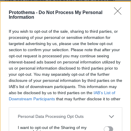
μπορεί ν' αλλάξει τη χρονολογία της μεγάλης
έκρηξης
Protothema -
Do Not Process My Personal
Information
If you wish to opt-out of the sale, sharing to third parties, or
processing of your personal or sensitive information for
targeted advertising by us, please use the below opt-out
section to confirm your selection. Please note that after your
opt-out request is processed you may continue seeing
interest-based ads based on personal information utilized by
us or personal information disclosed to third parties prior to
your opt-out. You may separately opt-out of the further
disclosure of your personal information by third parties on the
IAB’s list of downstream participants. This information may
also be disclosed by us to third parties on the
IAB’s List of
Downstream Participants
that may further disclose it to other
third parties.
Please note that this website/app uses one or more Google
Personal Data Processing Opt Outs
services and may gather and store information including but
not limited to your visit or usage behaviour. You may click to
I want to opt-out of the Sharing of my