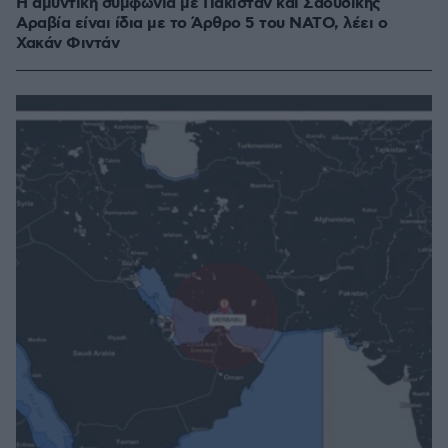
Η αμυντική συμφωνία με Πακιστάν και Σαουδικής
Αραβία είναι ίδια με το Άρθρο 5 του ΝΑΤΟ, λέει ο
Χακάν Φιντάν