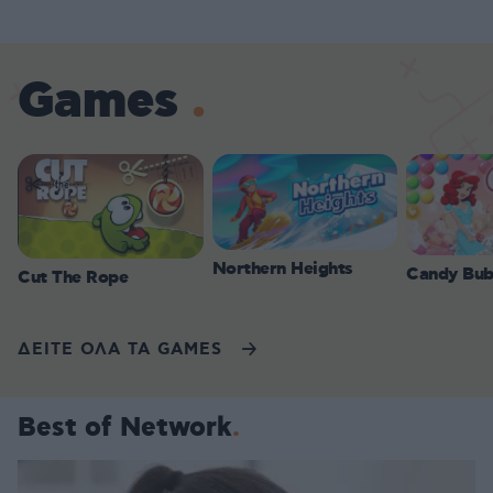
Games
Northern Heights
Candy Bub
Cut The Rope
ΔΕΙΤΕ ΟΛΑ ΤΑ GAMES
Best of Network