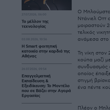
Ο Μπλούμσταϊ
27.07.2026, 06:00
Ντάνιελ Οττ 
Το μέλλον της
μοιραστούν 2
τεχνολογίας
τελικός νικητ
ανάμεσα στο 
03.08.2026, 10:56
Η Smart φοιτητική
κατοικία στην καρδιά της
Τη νίκη στον
Αθήνας
κούπα μαζί μ
συνδυασμός α
26.07.2026, 09:54
οποίος έπαιξε
Επαγγελματική
στιγμή βρίσκ
Εκπαίδευση &
Εξειδίκευση: Το Mοντέλο
ένα πέντε κο
που σε Bάζει στην Aγορά
Eργασίας
Πλέον ο Μπλο