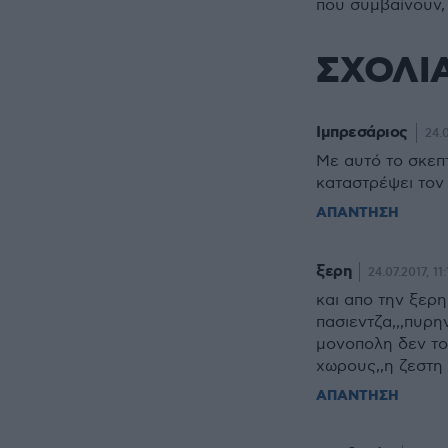
που συμβαίνουν,
ΣΧΟΛΙ
Ιμπρεσάριος
24.0
Με αυτό το σκεπτ
καταστρέψει τον
ΑΠΑΝΤΗΣΗ
ξερη
24.07.2017, 11:
και απο την ξερη
πασιεντζα,,,πυρη
μονοπολη δεν το 
χωρους,,η ζεστη 
ΑΠΑΝΤΗΣΗ