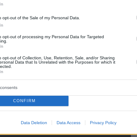
In
o opt-out of the Sale of my Personal Data.
In
to opt-out of processing my Personal Data for Targeted
νος του «τελικού», πάντως, δεν έφυγε με άδει
ing.
στην τσέπη του μπήκαν 4,7 εκατομμύρια
In
o opt-out of Collection, Use, Retention, Sale, and/or Sharing
ersonal Data that Is Unrelated with the Purposes for which it
lected.
μεγάλο νικητή δήλωσε ότι με τα χρήματα που
In
θα συμμετέχει σε άλλα τουρνουά με ακριβό
consents
λλά αντίθετα θα κάνει ό,τι θέλει είτε αυτό
αίζει πόκερ είτε να ανοίξει μια επιχείρηση είτε
CONFIRM
τις σπουδές του.
Data Deletion
Data Access
Privacy Policy