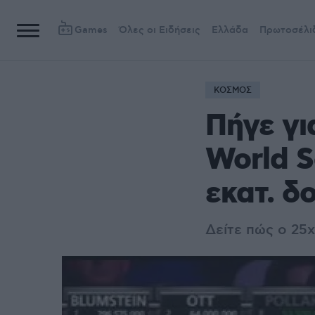
Games
Όλες οι Ειδήσεις
Ελλάδα
Πρωτοσέλι
ΚΟΣΜΟΣ
Πήγε γι
World S
εκατ. δ
Δείτε πώς ο 25