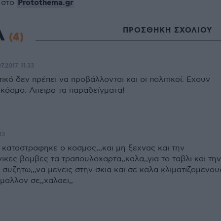
Protothema.gr
 στο
Α
ΠΡΟΣΘΗΚΗ ΣΧΟΛΙΟΥ
(4)
7.2017, 11:33
ικό δεν πρέπει να προβάλλονται και οι πολιτικοί. Εχουν
 κόσμο. Απειρα τα παραδείγματα!
13
 καταστραφηκε ο κοσμος,,,και μη ξεχνας και την
νικες βομβες τα τραπουλοχαρτα,,καλα,,για το ταβλι και την
συζητω,,,να μενεις στην σκια και σε καλα κλιματιζομενου
μαλλον σε,,χαλαει,,