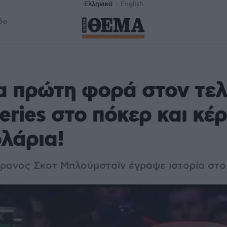
Ελληνικά
English
δα
α πρώτη φορά στον τελ
eries στο πόκερ και κέρ
ολάρια!
χρονος Σκοτ Μπλούμσταϊν έγραψε ιστορία στ