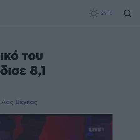
25
°C
ικό του
δισε 8,1
ο Λας Βέγκας