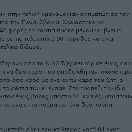
ν στην τελική «μονομαχία» αντιμετώπισε τον
από την Πενσυλβάνια. Χρειάστηκε να
46 φορές τα χαρτιά προκειμένου να βγει ο
ής με τις τελευταίες 60 παρτίδες να είναι
τελικό δίδυμο.
 25χρονο από το Νιού Τζέρσεϊ χάρισε ένας άσο
ε ένα δύο καρό που αποδείχθηκαν ισχυρότερ
πό άσο καρό με ένα οχτώ καρό του Οττ, ο
 τα ρέστα του κι έχασε. Στο τραπέζι την ίδια
ονταν ένας βαλές μπαστούνι, ένα έξι μπαστούν
ύπα, ένα επτά κούπα και ένα δύο κούπα.
ύμσταϊν είναι πλουσιότερος κατά 8,1 εκατ.