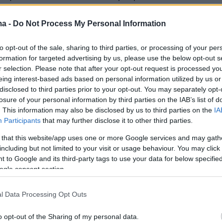
ma -
Do Not Process My Personal Information
to opt-out of the sale, sharing to third parties, or processing of your per
formation for targeted advertising by us, please use the below opt-out s
μσταϊν τράβηξε το τελευταίο χαρτί -το δύο
r selection. Please note that after your opt-out request is processed y
οι και οι συγγενείς του ξέσπασαν σε
eing interest-based ads based on personal information utilized by us or
disclosed to third parties prior to your opt-out. You may separately opt-
ς με τον ίδιο να πέφτει στα γόνατα
losure of your personal information by third parties on the IAB’s list of
 καθώς ο 25χρονος έκανε ζευγάρι με το δύο
. This information may also be disclosed by us to third parties on the
IA
 πέτυχε τίποτα.
Participants
that may further disclose it to other third parties.
 that this website/app uses one or more Google services and may gath
λίστ», που στο τελευταίο τραπέζι αντιμετώπισα
including but not limited to your visit or usage behaviour. You may click 
 to Google and its third-party tags to use your data for below specifi
παίχτες, αναδείχθηκαν ανάμεσα σε 7.200
ogle consent section.
ς στον τελικό.
l Data Processing Opt Outs
o opt-out of the Sharing of my personal data.