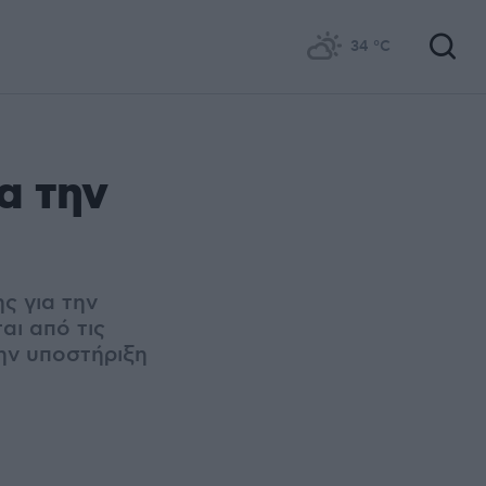
34
°C
α την
ς για την
αι από τις
την υποστήριξη