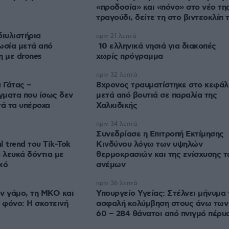
«προδοσία» και «πόνο» στο νέο τη
τραγούδι, δείτε τη στο βιντεοκλίπ 
διυλιστήρια
πριν 21 λεπτά
ωσία μετά από
10 ελληνικά νησιά για διακοπές
η με drones
χωρίς πρόγραμμα
πριν 32 λεπτά
 Γάτας –
8χρονος τραυματίστηκε στο κεφάλ
γματα που ίσως δεν
μετά από βουτιά σε παραλία της
τά τα υπέροχα
Χαλκιδικής
πριν 34 λεπτά
Συνεδρίασε η Επιτροπή Εκτίμησης
al trend του Tik-Tok
Κινδύνου λόγω των υψηλών
ο λευκά δόντια με
θερμοκρασιών και της ενίσχυσης 
κό
ανέμων
πριν 36 λεπτά
ν γάμο, τη ΜΚΟ και
Υπουργείο Υγείας: Στέλνει μήνυμα 
α φόνο: Η σκοτεινή
ασφαλή κολύμβηση στους άνω των
60 – 284 θάνατοι από πνιγμό πέρυ