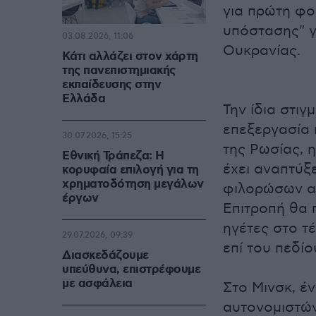
για πρώτη φο
υπόστασης" γ
03.08.2026, 11:06
Ουκρανίας.
Κάτι αλλάζει στον χάρτη
της πανεπιστημιακής
εκπαίδευσης στην
Ελλάδα
Την ίδια στιγ
επεξεργασία 
30.07.2026, 15:25
της Ρωσίας, η
Εθνική Τράπεζα: Η
έχει αναπτύξε
κορυφαία επιλογή για τη
χρηματοδότηση μεγάλων
φιλορώσων αυ
έργων
Επιτροπή θα 
ηγέτες στο τ
29.07.2026, 09:39
επί του πεδίο
Διασκεδάζουμε
υπεύθυνα, επιστρέφουμε
με ασφάλεια
Στο Μινσκ, έ
αυτονομιστών