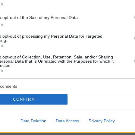
ων ανθρώπων που ζουν εκεί", είπε.
In
o opt-out of the Sale of my Personal Data.
 δημοσιοποίηση των δηλώσεων αυτών, ο
In
ου Κρεμλίνου Ντμίτρι Πεσκόφ διευκρίνισε ότι
to opt-out of processing my Personal Data for Targeted
 Ρωσίας δεν έκανε ποτέ λόγο για την ίδρυση
ing.
κράτους στις περιοχές της νοτιο-ανατολικής
In
o opt-out of Collection, Use, Retention, Sale, and/or Sharing
ersonal Data that Is Unrelated with the Purposes for which it
lected.
In
consents
CONFIRM
ς, η Μόσχα είχε ταχθεί υπέρ της
Data Deletion
Data Access
Privacy Policy
οίησης" των περιοχών του Ντονέτσκ και του