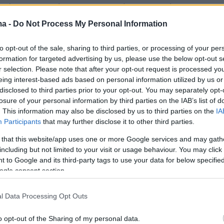
ής", ανακοίνωσε ο Αντρέι Πουργκίν,
 πρωθυπουργός" της "Λαϊκής Δημοκρατίας τ
ma -
Do Not Process My Personal Information
 οποία έχει μονομερώς ανακηρυχθεί από τους
to opt-out of the sale, sharing to third parties, or processing of your per
.
formation for targeted advertising by us, please use the below opt-out s
r selection. Please note that after your opt-out request is processed y
eing interest-based ads based on personal information utilized by us or
disclosed to third parties prior to your opt-out. You may separately opt-
τίμιρ Πούτιν αναφέρθηκε για πρώτη φορά στη
losure of your personal information by third parties on the IAB’s list of
μού μίας κρατικής υπόστασης για τις περιοχές
. This information may also be disclosed by us to third parties on the
IA
πό τον έλεγχο των αυτονομιστών.
Participants
that may further disclose it to other third parties.
 that this website/app uses one or more Google services and may gath
including but not limited to your visit or usage behaviour. You may click 
 to Google and its third-party tags to use your data for below specifi
ogle consent section.
χίσουμε αμέσως συνομιλίες... για τα θέματα
 της πολιτικής οργάνωσης της κοινωνίας και γι
l Data Processing Opt Outs
ό μίας κρατικής υπόστασης για τη νοτιο-
κρανία ώστε να προστατευθούν τα νόμιμα
o opt-out of the Sharing of my personal data.