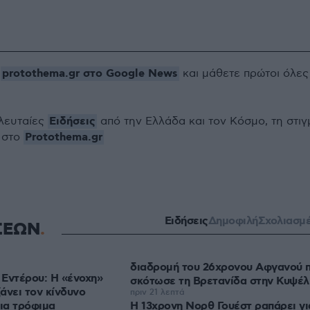
protothema.gr στο Google News
ο
και μάθετε πρώτοι όλες
Ειδήσεις
ελευταίες
από την Ελλάδα και τον Κόσμο, τη στιγ
Protothema.gr
 στο
Ειδήσεις
Δημοφιλή
Σχολιασμ
ΣΕΩΝ
διαδρομή του 26χρονου Αφγανού 
Εντέρου: Η «ένοχη»
σκότωσε τη Βρετανίδα στην Κυψέλ
άνει τον κίνδυνο
πριν 21 λεπτά
ια τρόφιμα
Η 13χρονη Νορθ Γουέστ ραπάρει γι