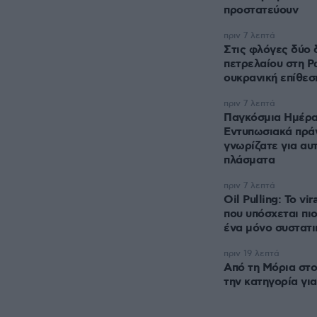
προστατεύουν
πριν 7 λεπτά
Στις φλόγες δύο 
πετρελαίου στη Ρ
ουκρανική επίθεσ
πριν 7 λεπτά
Παγκόσμια Ημέρα
Εντυπωσιακά πρά
γνωρίζατε για αυ
πλάσματα
πριν 7 λεπτά
Oil Pulling: To vir
που υπόσχεται πι
ένα μόνο συστατι
πριν 19 λεπτά
Από τη Μόρια στο
την κατηγορία γι