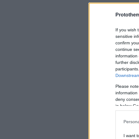
Protothe
If you wish 
sensitive in
confirm you
continue se
information 
further disc
participants
Downstream 
Please note
information 
deny consent
in below Go
Persona
I want t