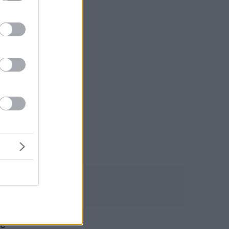
ε
α
,
με