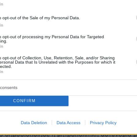
In
o opt-out of the Sale of my Personal Data.
In
to opt-out of processing my Personal Data for Targeted
 ταξί σε δηλώσεις του είπε ότι δεν αναγνώρισ
ing.
In
 αστυνομικός στον οποίο κατήγγειλε τη ληστεί
κε στο να τον περιγράψει ως έναν «πολύ καλό
o opt-out of Collection, Use, Retention, Sale, and/or Sharing
ersonal Data that Is Unrelated with the Purposes for which it
ό άνθρωπο».
lected.
In
consents
CONFIRM
Data Deletion
Data Access
Privacy Policy
κό δημοσιοποίησε η μητροπολιτική αστυνομία 