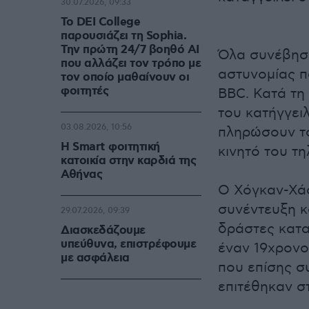
30.07.2026, 09:33
Το DEI College
παρουσιάζει τη Sophia.
Την πρώτη 24/7 βοηθό AI
Όλα συνέβησα
που αλλάζει τον τρόπο με
αστυνομίας 
τον οποίο μαθαίνουν οι
φοιτητές
BBC. Κατά τη 
του κατήγγειλ
03.08.2026, 10:56
πληρώσουν το
Η Smart φοιτητική
κινητό του τ
κατοικία στην καρδιά της
Αθήνας
Ο Χόγκαν-Χάο
συνέντευξη κ
29.07.2026, 09:39
δράστες κατα
Διασκεδάζουμε
υπεύθυνα, επιστρέφουμε
έναν 19χρονο,
με ασφάλεια
που επίσης σ
επιτέθηκαν στ