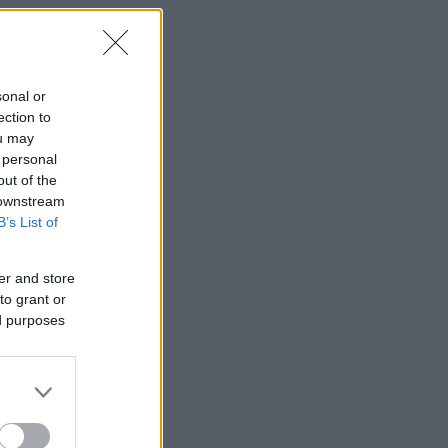
sonal or
ection to
ou may
 personal
out of the
 downstream
B’s List of
er and store
to grant or
ed purposes