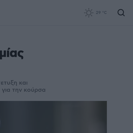
29
°C
μίας
ετυξη και
 για την κούρσα