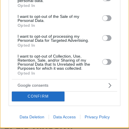
personal data.
πριν 19 λεπτά
grant or deny consent to Google and its third-party tags to
Opted In
«Πέρασα 4 υπέροχα χρόνια, φεύγω με βαθιά αγάπη για
use your data for below specified purposes in below Google
την Ελλάδα»: Ο Νόαμ Κατζ αποχωρεί από πρέσβης στην
consent section.
I want to opt-out of the Sale of my
Αθήνα
Personal Data.
Opted In
πριν 20 λεπτά
Ξανά πάνω από τις 2.600 μονάδες το Χρηματιστήριο με
I want to opt-out of processing my
εβδομαδιαία κέρδη 1,8%, πού βρήκε στηρίγματα
Personal Data for Targeted Advertising.
Opted In
πριν 21 λεπτά
Με «Δούρειο Ίππο» την task force της CIA και οδηγό το
I want to opt-out of Collection, Use,
Retention, Sale, and/or Sharing of my
φιάσκο του Κόλπου των Χοίρων: Πώς θέλουν οι ΗΠΑ να
Personal Data that Is Unrelated with the
πάρουν τον έλεγχο στην Κούβα
Purposes for which it was collected.
Opted In
πριν 21 λεπτά
Οκτώ συνήθειες στα πλούσια σπίτια που φαίνονται
Google consents
παράξενες στον μέσο άνθρωπο
CONFIRM
ΔΕΙΤΕ ΟΛΕΣ ΤΙΣ ΕΙΔΗΣΕΙΣ
Data Deletion
Data Access
Privacy Policy