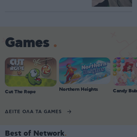
Games
Northern Heights
Candy Bub
Cut The Rope
ΔΕΙΤΕ ΟΛΑ ΤΑ GAMES
Best of Network