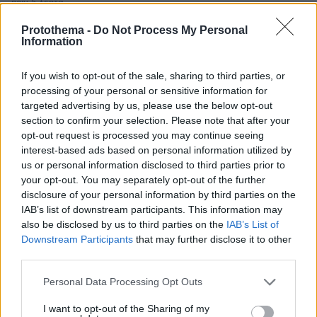
πριν 5 λεπτά
Πώς θα καταλάβετε αν ασκείτε παθητική επιθετικότητα
στη σχέση σας
Protothema -
Do Not Process My Personal
Information
πριν 8 λεπτά
Λίβερπουλ: Πρόταση 115 εκατ. ευρώ στην Παρί για τον
If you wish to opt-out of the sale, sharing to third parties, or
Μπαρκολά, ζητούν 150 οι πρωταθλητές Ευρώπης
processing of your personal or sensitive information for
πριν 9 λεπτά
targeted advertising by us, please use the below opt-out
3 αξεσουάρ του μπάνιου που δεν πρέπει να
section to confirm your selection. Please note that after your
μοιραζόμαστε με ξένους
opt-out request is processed you may continue seeing
interest-based ads based on personal information utilized by
πριν 12 λεπτά
us or personal information disclosed to third parties prior to
Εφετείο έκρινε παράνομη την κατασκευή της νέας
your opt-out. You may separately opt-out of the further
αίθουσας χορού του Τραμπ στον Λευκό Οίκο
disclosure of your personal information by third parties on the
πριν 15 λεπτά
IAB’s list of downstream participants. This information may
Νηστεία Δεκαπενταύγουστου: 20 μελωμένα φαγητά
also be disclosed by us to third parties on the
IAB’s List of
κατσαρόλας
Downstream Participants
that may further disclose it to other
third parties.
πριν 17 λεπτά
Ο ΣΚΑΪ έλυσε τη συνεργασία του με τον διευθύνοντα
Please note that this website/app uses one or more Google
Personal Data Processing Opt Outs
σύμβουλο, Γρηγόρη Δημητριάδη, δείτε την επίσημη
services and may gather and store information including but
ανακοίνωση
not limited to your visit or usage behaviour. You may click to
I want to opt-out of the Sharing of my