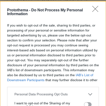
εγκληματα του στη γαζα πρεπει να εξουδετερωθουν
με καποιο τροπο.
Protothema -
Do Not Process My Personal
Information
ΑΠΑΝΤΗΣΗ
If you wish to opt-out of the sale, sharing to third parties, or
Τζιμ
processing of your personal or sensitive information for
09.06.2026, 18:11
targeted advertising by us, please use the below opt-out
Δεν κατηγορείται μόνο ο Μπι Μπι, αλλά και ένας
section to confirm your selection. Please note that after your
πρώην γκαγκεπίτης. Να μη ξεχνιόμαστε.
opt-out request is processed you may continue seeing
ΑΠΑΝΤΗΣΗ
interest-based ads based on personal information utilized by
us or personal information disclosed to third parties prior to
your opt-out. You may separately opt-out of the further
ΒΓ
disclosure of your personal information by third parties on the
10.06.2026, 00:35
IAB’s list of downstream participants. This information may
Μόνο που οι καταγγελίες εναντίον του Καν
also be disclosed by us to third parties on the
IAB’s List of
υποβλήθηκαν λίγες εβδομάδες πριν ο ίδιος
Downstream Participants
that may further disclose it to other
ανακοινώσει ότι σκόπευε να ζητήσει την έκδοση
third parties.
ενταλμάτων σύλληψης. Επομένως, η χρονική
Please note that this website/app uses one or more Google
ακολουθία των γεγονότων δεν ταιριάζει με τη
Personal Data Processing Opt Outs
services and may gather and store information including but
θεωρία σου. Αντίθετα, φαίνεται ότι, όταν
not limited to your visit or usage behaviour. You may click to
I want to opt-out of the Sharing of my
υποβλήθηκαν οι καταγγελίες εναντίον του, ο Καν