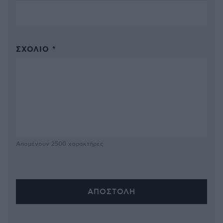
ΣΧΌΛΙΟ *
Απομένουν
2500
χαρακτήρες