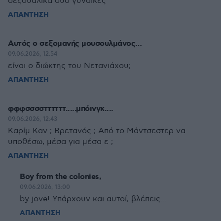
σεξουαλικά δύο γυναίκες
ΑΠΑΝΤΗΣΗ
Αυτός ο σεξομανής μουσουλμάνος…
09.06.2026, 12:54
είναι ο διώκτης του Νετανιάχου;
ΑΠΑΝΤΗΣΗ
φφφσσσσττττττ.....μπόινγκ....
09.06.2026, 12:43
Καρίμ Καν ; Βρετανός ; Από το Μάντσεστερ να
υποθέσω, μέσα για μέσα ε ;
ΑΠΑΝΤΗΣΗ
Boy from the colonies,
09.06.2026, 13:00
by jove! Υπάρχουν και αυτοί, βλέπεις...
ΑΠΑΝΤΗΣΗ