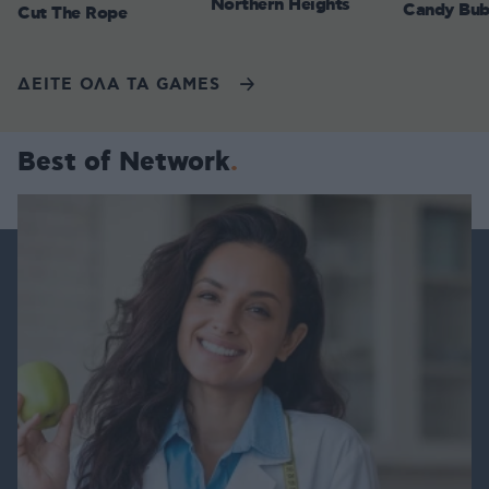
Northern Heights
Candy Bub
Cut The Rope
ΔΕΙΤΕ ΟΛΑ ΤΑ GAMES
Best of Network