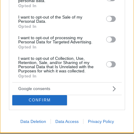
personal data.
grant or deny consent to Google and its third-party tags to
επιχείρησε να αποσπάσει την προσοχή από αυτές
Opted In
use your data for below specified purposes in below Google
προχωρώντας στην υποβολή αιτήσεων για την
consent section.
I want to opt-out of the Sale of my
έκδοση των ενταλμάτων σύλληψης.
Personal Data.
Opted In
ΑΠΑΝΤΗΣΗ
I want to opt-out of processing my
Personal Data for Targeted Advertising.
gigo
Opted In
09.06.2026, 17:40
Ας είναι καλά η Μοσάντ
I want to opt-out of Collection, Use,
Retention, Sale, and/or Sharing of my
ΑΠΑΝΤΗΣΗ
Personal Data that Is Unrelated with the
Purposes for which it was collected.
Opted In
Βρετανός
Google consents
09.06.2026, 14:44
απ' το Καράτσι. Αλλά τί γελάω;;... "Ελληνας" απ' τα
CONFIRM
Τίρανα...έχουν μαγαρίσει τα ελληνικά διαβατήρια
στην Ευρώπη
ΑΠΑΝΤΗΣΗ
Data Deletion
Data Access
Privacy Policy