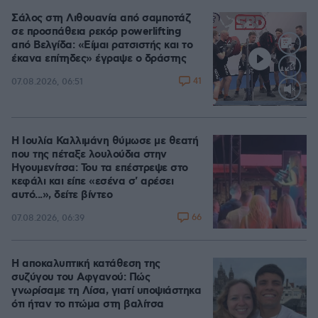
Σάλος στη Λιθουανία από σαμποτάζ
σε προσπάθεια ρεκόρ powerlifting
από Βελγίδα: «Είμαι ρατσιστής και το
έκανα επίτηδες» έγραψε ο δράστης
41
07.08.2026, 06:51
Loaded
:
100.00%
Η Ιουλία Καλλιμάνη θύμωσε με θεατή
που της πέταξε λουλούδια στην
Ηγουμενίτσα: Του τα επέστρεψε στο
κεφάλι και είπε «εσένα σ' αρέσει
αυτό...», δείτε βίντεο
66
07.08.2026, 06:39
Η αποκαλυπτική κατάθεση της
συζύγου του Αφγανού: Πώς
γνωρίσαμε τη Λίσα, γιατί υποψιάστηκα
ότι ήταν το πτώμα στη βαλίτσα