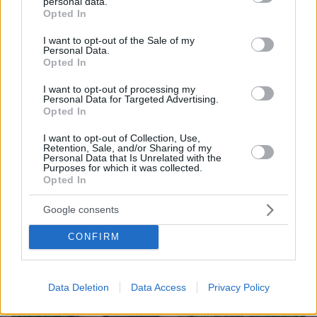
personal data.
grant or deny consent to Google and its third-party tags to
πριν 22 λεπτά
Opted In
use your data for below specified purposes in below Google
Άγριος καβγάς στη Θήβα: Ρομά πήρε το αυτοκίνητο και
consent section.
άρχισε να εμβολίζει το ΙΧ ενός αλλοδαπού, δείτε βίντεο
I want to opt-out of the Sale of my
Personal Data.
Opted In
ΔΕΙΤΕ ΟΛΕΣ ΤΙΣ ΕΙΔΗΣΕΙΣ
I want to opt-out of processing my
Personal Data for Targeted Advertising.
Opted In
I want to opt-out of Collection, Use,
ΤΑ ΠΙΟ ΔΗΜΟΦΙΛΗ
Retention, Sale, and/or Sharing of my
Personal Data that Is Unrelated with the
Purposes for which it was collected.
Opted In
Google consents
CONFIRM
Data Deletion
Data Access
Privacy Policy