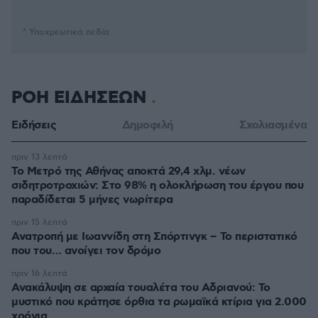
* Υποχρεωτικά πεδία
ΡΟΗ ΕΙΔΗΣΕΩΝ
Ειδήσεις
Δημοφιλή
Σχολιασμένα
πριν 13 λεπτά
Το Μετρό της Αθήνας αποκτά 29,4 χλμ. νέων
σιδητροτροχιών: Στο 98% η ολοκλήρωση του έργου που
παραδίδεται 5 μήνες νωρίτερα
πριν 15 λεπτά
Ανατροπή με Ιωαννίδη στη Σπόρτινγκ – Το περιστατικό
που του… ανοίγει τον δρόμο
πριν 16 λεπτά
Ανακάλυψη σε αρχαία τουαλέτα του Αδριανού: Το
μυστικό που κράτησε όρθια τα ρωμαϊκά κτίρια για 2.000
χρόνια