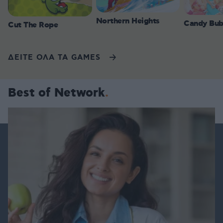
Northern Heights
Candy Bub
Cut The Rope
ΔΕΙΤΕ ΟΛΑ ΤΑ GAMES
Best of Network