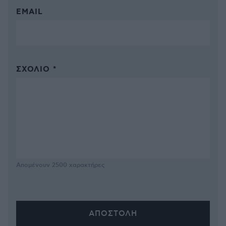
EMAIL
ΣΧΌΛΙΟ *
Απομένουν
2500
χαρακτήρες