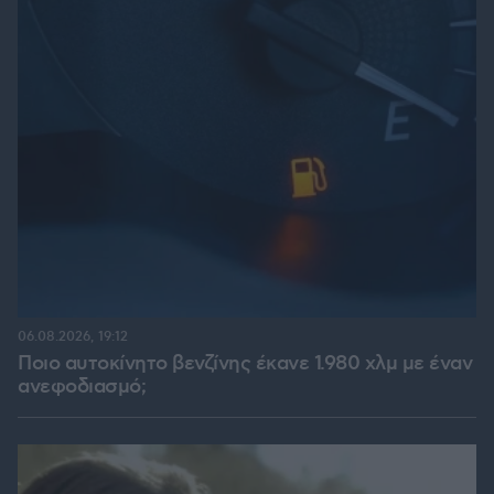
06.08.2026, 19:12
Ποιο αυτοκίνητο βενζίνης έκανε 1.980 χλμ με έναν
ανεφοδιασμό;