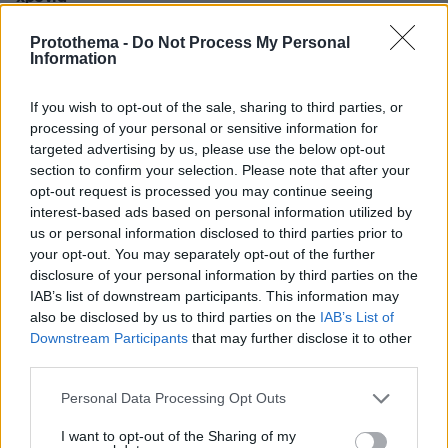
πριν 16 λεπτά
Protothema -
Do Not Process My Personal
Συνελήφθη στη Γερμανία μέλος της οργάνωσης των
Information
τσιγαράδων του «Έντικ»
πριν 16 λεπτά
If you wish to opt-out of the sale, sharing to third parties, or
Κατασκευάζουν ποτάμι από σκυρόδεμα 145 χλμ. με έναν
processing of your personal or sensitive information for
σκοπό: Να τερματίσουν την ξηρασία
targeted advertising by us, please use the below opt-out
section to confirm your selection. Please note that after your
πριν 19 λεπτά
opt-out request is processed you may continue seeing
Η Κέιτ Μος υιοθέτησε τo accessory-maxxing και
συνδύασε δύο τσάντες Hermès
interest-based ads based on personal information utilized by
us or personal information disclosed to third parties prior to
πριν 21 λεπτά
your opt-out. You may separately opt-out of the further
Το λάθος που μπορεί να σου χαλάσει τις διακοπές
disclosure of your personal information by third parties on the
IAB’s list of downstream participants. This information may
πριν 21 λεπτά
Συγκρίνουμε τα δύο πιο δημοφιλή ηλεκτρικά - Ποιο
also be disclosed by us to third parties on the
IAB’s List of
κερδίζει τη μάχη;
Downstream Participants
that may further disclose it to other
third parties.
πριν 22 λεπτά
Περιφέρεια Αττικής: Τα έξι συμπεράσματα για την
Please note that this website/app uses one or more Google
Personal Data Processing Opt Outs
ψηφιακή μετάβαση των επιχειρήσεων - Χαρδαλιάς:
services and may gather and store information including but
Στηρίζουμε τις παραγωγικές δυνάμεις
not limited to your visit or usage behaviour. You may click to
I want to opt-out of the Sharing of my