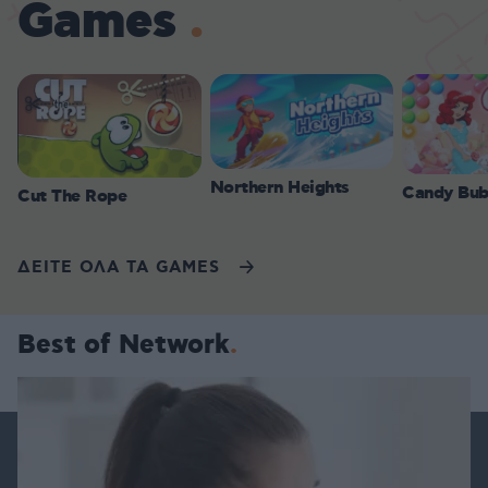
Games
Northern Heights
Candy Bub
Cut The Rope
ΔΕΙΤΕ ΟΛΑ ΤΑ GAMES
Best of Network