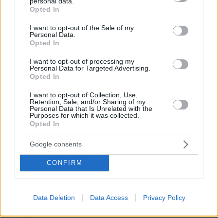
personal data.
grant or deny consent to Google and its third-party tags to
Opted In
use your data for below specified purposes in below Google
consent section.
I want to opt-out of the Sale of my
Personal Data.
04.08.2026, 11:20
Opted In
Πώς μια απλή ιδέα εξελίχθηκε σε κορυφαίο θεσμό
ρομποτικής στην Ελλάδα
I want to opt-out of processing my
Personal Data for Targeted Advertising.
Opted In
06.08.2026, 10:52
Από μαθητής, φοιτητής σε άλλη πόλη!
I want to opt-out of Collection, Use,
Retention, Sale, and/or Sharing of my
Personal Data that Is Unrelated with the
Purposes for which it was collected.
26.07.2026, 09:54
Opted In
Επαγγελματική Εκπαίδευση & Εξειδίκευση: Το Mοντέλο που
σε Bάζει στην Aγορά Eργασίας
Google consents
CONFIRM
ΡΟΗ ΕΙΔΗΣΕΩΝ
Ειδήσεις
Δημοφιλή
Σχολιασμένα
Data Deletion
Data Access
Privacy Policy