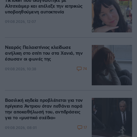
TikToker που διαγνώστηκε με
Αλτσχάιμερ και επέλεξε την ιατρικώς
υποβοηθούμενη αυτοκτονία
09.08.2026, 12:07
Νεαρός Παλαιστίνιος κλείδωσε
ανήλικη στο σπίτι του στα Χανιά, την
έσωσαν οι φωνές της
74
09.08.2026, 10:38
Βασιλική κηδεία προβλέπεται για τον
πρίγκιπα Άντριου όταν πεθάνει παρά
την αποκαθήλωσή του, αντιδράσεις
για το «μυστικό σχέδιο»
17
09.08.2026, 08:01