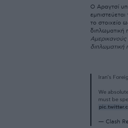
Ο Αραγτσί υπ
εμπιστεύεται
το στοιχείο 
διπλωματική 
Αμερικανούς 
διπλωματική 
Iran’s Fore
We absolute
must be spe
pic.twitte
— Clash R