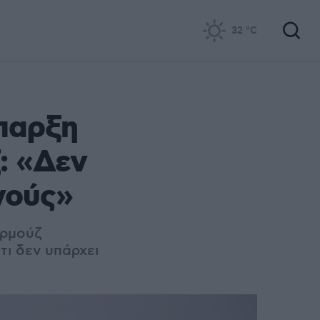
32
°C
παρξη
: «Δεν
νούς»
Ορμούζ
τι δεν υπάρχει