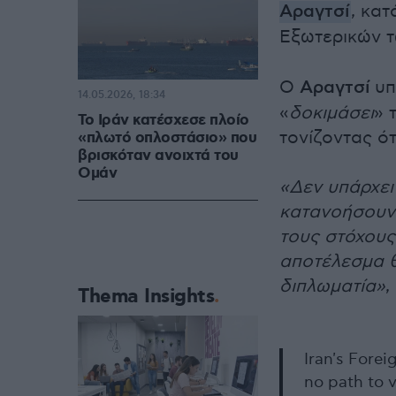
Αραγτσί
, κα
Εξωτερικών 
Ο
Αραγτσί
υπ
14.05.2026, 18:34
«
δοκιμάσει
» 
Το Ιράν κατέσχεσε πλοίο
τονίζοντας ό
«πλωτό οπλοστάσιο» που
βρισκόταν ανοιχτά του
Ομάν
«Δεν υπάρχει
κατανοήσουν 
τους στόχους
αποτέλεσμα θ
διπλωματία»
,
Thema Insights
Iran's Fore
no path to v