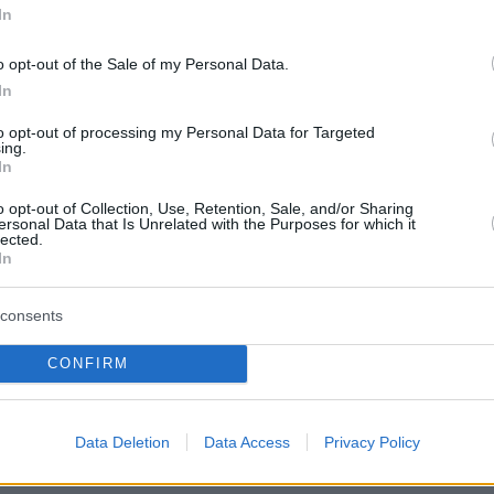
In
 αφορούν
«εχθρικά πλοία».
o opt-out of the Sale of my Personal Data.
 Ορμούζ δεν είναι κλειστά για τις φιλικές
In
ιορισμοί αφορούν εχθρικά πλοία. Τις τελευταί
to opt-out of processing my Personal Data for Targeted
 πλοία πέρασαν από τα Στενά του Ορμούζ με 
ing.
In
ναυτικών μας δυνάμεων και αυτή η διαδικασία
ί. Η μόνη λύση είναι ο πλήρης τερματισμός του
o opt-out of Collection, Use, Retention, Sale, and/or Sharing
ersonal Data that Is Unrelated with the Purposes for which it
ολέμου»,
δήλωσε.
lected.
In
θεσε ότι τα πλοία που επιθυμούν να διέλθουν
consents
πρέπει να συντονίζονται με τις ιρανικές
 δυνάμεις λόγω
ναρκών
και άλλων εμποδίων π
CONFIRM
ν περιοχή.
«Θα τα συνοδεύουμε, όπως κάναμ
ικά πλοία. Η ασφαλής ναυσιπλοΐα είναι πολιτι
Data Deletion
Data Access
Privacy Policy
 κατά τη διάρκεια συνέντευξης Τύπου.