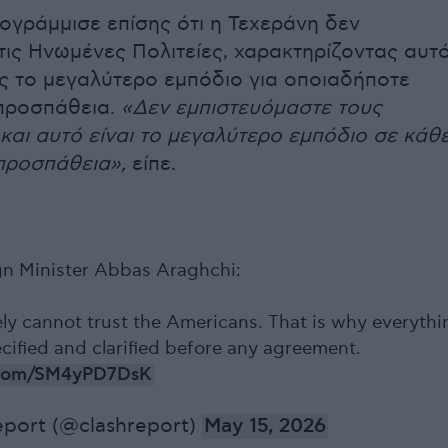
ογράμμισε επίσης ότι η Τεχεράνη δεν
 τις Ηνωμένες Πολιτείες, χαρακτηρίζοντας αυτ
ως το μεγαλύτερο εμπόδιο για οποιαδήποτε
προσπάθεια.
«Δεν εμπιστευόμαστε τους
και αυτό είναι το μεγαλύτερο εμπόδιο σε κάθ
προσπάθεια»,
είπε.
ign Minister Abbas Araghchi:
ly cannot trust the Americans. That is why everythi
cified and clarified before any agreement.
r.com/SM4yPD7DsK
eport (@clashreport)
May 15, 2026