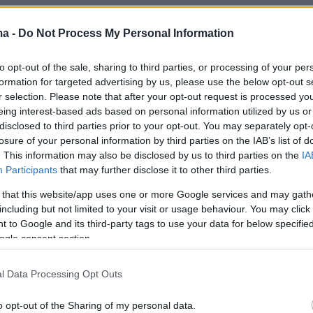
ernational English (@IranIntl_En)
May 15, 2026
ma -
Do Not Process My Personal Information
to opt-out of the sale, sharing to third parties, or processing of your per
formation for targeted advertising by us, please use the below opt-out s
r selection. Please note that after your opt-out request is processed y
υργός Εξωτερικών πρόσθεσε ότι το βασικότε
eing interest-based ads based on personal information utilized by us or
disclosed to third parties prior to your opt-out. You may separately opt-
 διαπραγματευτική διαδικασία είναι οι
losure of your personal information by third parties on the IAB’s list of
δηλώσεις Αμερικανών αξιωματούχων.
. This information may also be disclosed by us to third parties on the
IA
ποστήριξε ότι το Ιράν είναι η πλευρά που
Participants
that may further disclose it to other third parties.
ση και ότι ενεργεί στο πλαίσιο του δικαιώματ
 that this website/app uses one or more Google services and may gath
ας.
including but not limited to your visit or usage behaviour. You may click 
 to Google and its third-party tags to use your data for below specifi
ogle consent section.
ος στα
Στενά του Ορμούζ
, ο Αραγτσί
l Data Processing Opt Outs
τι η θαλάσσια δίοδος παραμένει ανοιχτή για τι
o opt-out of the Sharing of my personal data.
ες»,
παραδέχτηκε την ύπαρξη
ναρκών
, ενώ οι