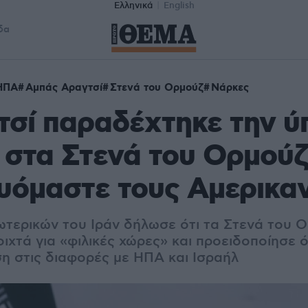
Ελληνικά
English
δα
ΗΠΑ
Αμπάς Αραγτσί
Στενά του Ορμούζ
Νάρκες
σί παραδέχτηκε την ύ
στα Στενά του Ορμούζ
υόμαστε τους Αμερικα
τερικών του Ιράν δήλωσε ότι τα Στενά του 
χτά για «φιλικές χώρες» και προειδοποίησε ό
ση στις διαφορές με ΗΠΑ και Ισραήλ