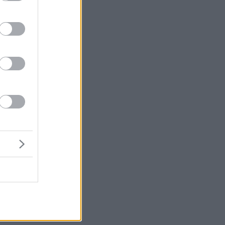
ες
τη
ου
ε
κή