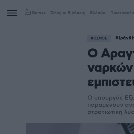
Games
Όλες οι Ειδήσεις
Ελλάδα
Πρωτοσέλι
Ιράν
ΚΟΣΜΟΣ
Ο Αραγτ
ναρκών 
εμπιστε
Ο υπουργός Εξω
παραμένουν ανοι
στρατιωτική λύ