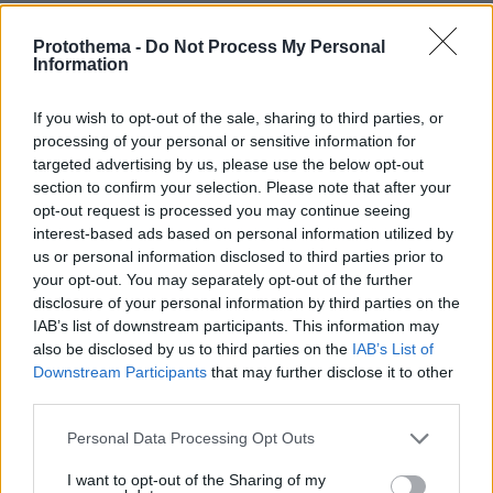
Έλον Μασκ.
SpaceX,
Protothema -
Do Not Process My Personal
Information
Οι δύο πλευρές αναμένεται να παρουσιάσουν
συμφωνίες στους τομείς της αεροναυπηγικής,
If you wish to opt-out of the sale, sharing to third parties, or
της γεωργίας και της ενέργειας, ενώ θα
processing of your personal or sensitive information for
συζητηθεί και η δημιουργία
targeted advertising by us, please use the below opt-out
αμερικανοκινεζικών συμβουλίων εμπορίου και
section to confirm your selection. Please note that after your
opt-out request is processed you may continue seeing
επενδύσεων.
interest-based ads based on personal information utilized by
us or personal information disclosed to third parties prior to
Στην ατζέντα βρίσκεται και η τεχνητή
your opt-out. You may separately opt-out of the further
νοημοσύνη, με τις ΗΠΑ και την Κίνα να
disclosure of your personal information by third parties on the
ανταγωνίζονται πλέον ανοιχτά για την
IAB’s list of downstream participants. This information may
also be disclosed by us to third parties on the
IAB’s List of
ανάπτυξη των πιο προηγμένων συστημάτων AI.
Downstream Participants
that may further disclose it to other
third parties.
Τι επιδιώκει το Πεκίνο
Please note that this website/app uses one or more Google
Personal Data Processing Opt Outs
Στην κινεζική πλευρά επικρατεί η αίσθηση ότι
services and may gather and store information including but
το Πεκίνο εισέρχεται στις συνομιλίες από θέση
not limited to your visit or usage behaviour. You may click to
I want to opt-out of the Sharing of my