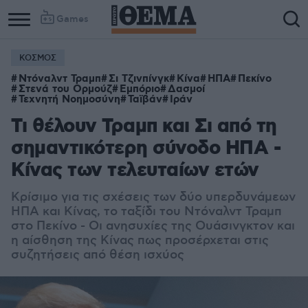
Games
ΚΟΣΜΟΣ
Ντόναλντ Τραμπ
Σι Τζινπίνγκ
Κίνα
ΗΠΑ
Πεκίνο
Στενά του Ορμούζ
Εμπόριο
Δασμοί
Τεχνητή Νοημοσύνη
Ταϊβάν
Ιράν
Τι θέλουν Τραμπ και Σι από τη
σημαντικότερη σύνοδο ΗΠΑ -
Κίνας των τελευταίων ετών
Κρίσιμο για τις σχέσεις των δύο υπερδυνάμεων
ΗΠΑ και Κίνας, το ταξίδι του Ντόναλντ Τραμπ
στο Πεκίνο - Οι ανησυχίες της Ουάσινγκτον και
η αίσθηση της Κίνας πως προσέρχεται στις
συζητήσεις από θέση ισχύος