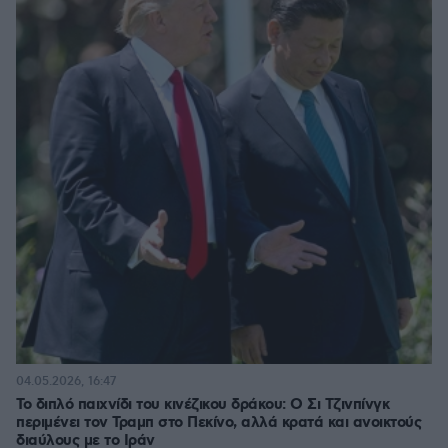
04.05.2026, 16:47
To διπλό παιχνίδι του κινέζικου δράκου: Ο Σι Τζινπίνγκ
περιμένει τον Τραμπ στο Πεκίνο, αλλά κρατά και ανοικτούς
διαύλους με το Ιράν