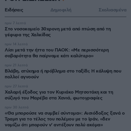
Ειδήσεις
Δημοφιλή
Σχολιασμένα
πριν 7 λεπτά
Στο νοσοκομείο 30χρονη μετά από πτώση από τη
γέφυρα της Χαλκίδας
πριν 14 λεπτά
Λίσι μετά την ήττα του ΠΑΟΚ: «Με περισσότερη
σοβαρότητα θα παίρναμε κάτι καλύτερο»
πριν 21 λεπτά
Βλάβη, ατύχημα ή πρόβλημα στο ταξίδι; Η κάλυψη που
πολλοί αγνοούν
πριν 27 λεπτά
Χαλαρή έξοδος για τον Κυριάκο Μητσοτάκη και τη
σύζυγό του Μαρέβα στα Χανιά, φωτογραφίες
πριν 30 λεπτά
«Θα μπορούσε να συμβεί σύντομα»: Αισιόδοξος ξανά ο
Τραμπ για το τέλος του πολέμου με το Ιράν, «δεν
νομίζω ότι μπορούν ν' αντέξουν πολύ ακόμα»