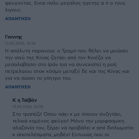
φευγοντας. Ειναι πολυ μεγαλος ηγετης α π ο τους
λιγους.
ΑΠΑΝΤΗΣΗ
Γιαννης
13.05.2026, 12:34
Η απόλυτη παρανοια. ο Τραμπ που θέλει να μειώσει
την ισχύ της Κίνας ζητάει από τον Κινέζο να
μεσολαβήσει στο Ιράν ηια να συνεχιστεί η ροή
πετρελαιου στοκ κόσμο μεταξύ δε και της Κίνας και
για να σώσει το γόητρο του.
ΑΠΑΝΤΗΣΗ
Κ η Ταϊβάν
13.05.2026, 16:08
Στο τραπέζι! Όπου πάει κ με όποιον συζητάει,
τελικά χαμένος φεύγει! Μόνο την μορφασμικη
αλαζονία του, ξέρει να προβάλει κ από διπλωματία
κ αποτελέσματα, μηδέν! Ευτυχώς που οι