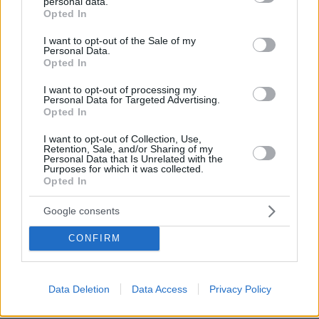
personal data.
grant or deny consent to Google and its third-party tags to
ισχύος.
Opted In
use your data for below specified purposes in below Google
consent section.
I want to opt-out of the Sale of my
Κινέζοι αξιωματούχοι θεωρούν ότι ο πόλεμος
Personal Data.
Opted In
των ΗΠΑ με το Ιράν, σε συνδυασμό με τις
επερχόμενες ενδιάμεσες εκλογές στις
I want to opt-out of processing my
Personal Data for Targeted Advertising.
Ηνωμένες Πολιτείες, δημιουργούν ευκαιρίες
Opted In
για την Κίνα να αυξήσει τη διαπραγματευτική
I want to opt-out of Collection, Use,
της επιρροή.
Retention, Sale, and/or Sharing of my
Personal Data that Is Unrelated with the
Purposes for which it was collected.
Βασικός στόχος του Πεκίνου είναι η
Opted In
σταθεροποίηση της εμπορικής εκεχειρίας που
Google consents
επιτεύχθηκε προ μηνών στη Νότια Κορέα, αλλά
και η χαλάρωση των αμερικανικών
CONFIRM
περιορισμών στις εξαγωγές προηγμένης
τεχνολογίας προς την Κίνα.
Data Deletion
Data Access
Privacy Policy
Παράλληλα, το Πεκίνο επιδιώκει μεγαλύτερη