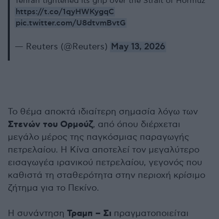
Tehran tightened its grip over the Strait of Hormuz
https://t.co/1qyHWKygqC
pic.twitter.com/U8dtvmBvtG
— Reuters (@Reuters)
May 13, 2026
Το θέμα αποκτά ιδιαίτερη σημασία λόγω των
Στενών του Ορμούζ
, από όπου διέρχεται
μεγάλο μέρος της παγκόσμιας παραγωγής
πετρελαίου. Η Κίνα αποτελεί τον μεγαλύτερο
εισαγωγέα ιρανικού πετρελαίου, γεγονός που
καθιστά τη σταθερότητα στην περιοχή κρίσιμο
ζήτημα για το Πεκίνο.
Τραμπ – Σι
Η συνάντηση
πραγματοποιείται