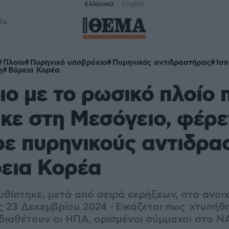
Ελληνικά
English
δα
Πλοίο
Πυρηνικό υποβρύχιο
Πυρηνικός αντιδραστήρας
Ισπ
η
Βόρεια Κορέα
ο με το ρωσικό πλοίο 
κε στη Μεσόγειο, φέρε
ε πυρηνικούς αντιδρα
εια Κορέα
υθίστηκε, μετά από σειρά εκρήξεων, στα ανοι
ς 23 Δεκεμβρίου 2024 - Εικάζεται πως χτυπήθ
 διαθέτουν οι ΗΠΑ, ορισμένοι σύμμαχοι στο ΝΑ