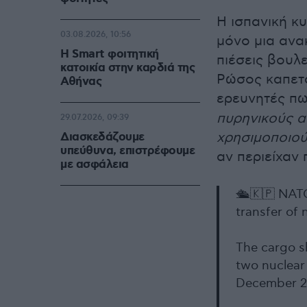
Η ισπανική κ
03.08.2026, 10:56
μόνο μια ανα
Η Smart φοιτητική
πιέσεις βουλ
κατοικία στην καρδιά της
Ρώσος καπετά
Αθήνας
ερευνητές πω
πυρηνικούς α
29.07.2026, 09:39
χρησιμοποιού
Διασκεδάζουμε
υπεύθυνα, επιστρέφουμε
αν περιείχαν 
με ασφάλεια
🛳️🇰🇵 NAT
transfer of
The cargo s
two nuclear
December 20