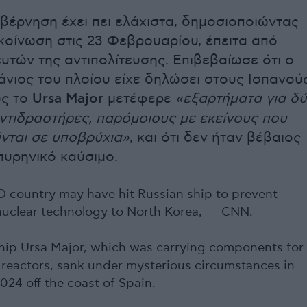
υβέρνηση έχει πει ελάχιστα, δημοσιοποιώντας
κοίνωση στις 23 Φεβρουαρίου, έπειτα από
ευτών της αντιπολίτευσης. Επιβεβαίωσε ότι ο
νιος του πλοίου είχε δηλώσει στους Ισπανού
ς το
Ursa Major
μετέφερε
«εξαρτήματα για δ
ντιδραστήρες, παρόμοιους με εκείνους που
νται σε υποβρύχια»
, και ότι δεν ήταν βέβαιος
πυρηνικό καύσιμο.
O country may have hit Russian ship to prevent
 nuclear technology to North Korea, — CNN.
hip Ursa Major, which was carrying components for
 reactors, sank under mysterious circumstances in
24 off the coast of Spain.