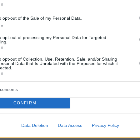
In
o opt-out of the Sale of my Personal Data.
In
to opt-out of processing my Personal Data for Targeted
ing.
σφατη στρατιωτική δραστηριότητα γύρω από 
In
ενισχύσει το μυστήριο σχετικά με το φορτίο κα
o opt-out of Collection, Use, Retention, Sale, and/or Sharing
ό του. Αμερικανικά αεροσκάφη ανίχνευσης
ersonal Data that Is Unrelated with the Purposes for which it
lected.
νών έχουν πετάξει δύο φορές πάνω από το
In
οίο τον τελευταίο χρόνο, σύμφωνα με δημόσι
οιχεία πτήσεων. Το ναυάγιο επισκέφθηκε επίση
consents
 μετά τη βύθιση, ένα ύποπτο ρωσικό
CONFIRM
κό πλοίο, το οποίο προκάλεσε τέσσερις
ήξεις, σύμφωνα με πηγή που γνωρίζει την
να για το περιστατικό.
Data Deletion
Data Access
Privacy Policy