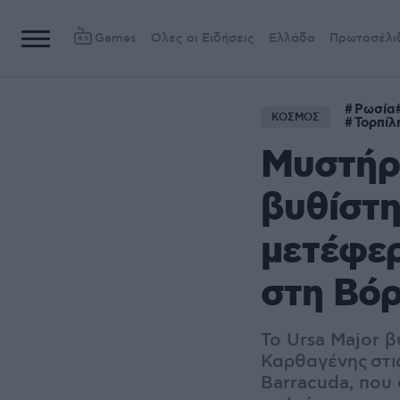
Games
Όλες οι Ειδήσεις
Ελλάδα
Πρωτοσέλι
Ρωσία
ΚΟΣΜΟΣ
Τορπίλ
Μυστήρι
βυθίστη
μετέφερ
στη Βόρ
Το Ursa Major β
Καρθαγένης
στι
Barracuda, που