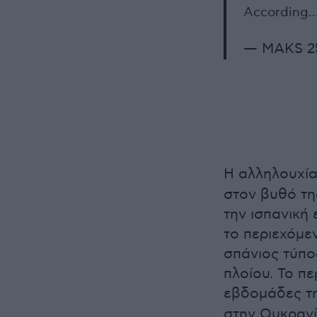
According
— MAKS 2
Η αλληλουχί
στον βυθό τ
την ισπανική
το περιεχόμε
σπάνιος τύπος
πλοίου. Το πε
εβδομάδες τη
στην Ουκρανί