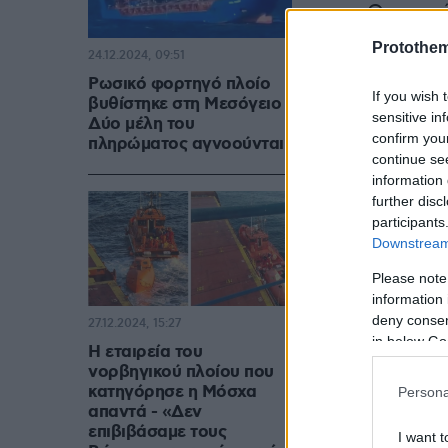
στην Ουκρανί
Protothe
24.12.2024, 09:51
Ρωσικό φορτηγό πλοίο
If you wish 
βυθίστηκε στη Μεσόγειο -
sensitive in
Δύο μέλη του
confirm you
πληρώματος αγνοούνται
continue se
information 
further disc
participants
Downstream 
Please note
information 
deny consent
27.12.2024, 15:27
in below Go
Η εταιρεία του
νορβηγικού πλοίου που
κατηγόρησε η Μόσχα
Persona
απαντά - «Δεν
επιβιβάσαμε τους
I want t