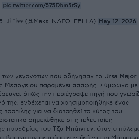
…
pic.twitter.com/575Dbm5tSy
5 🇺🇦👀 (@Maks_NAFO_FELLA)
May 12, 2026
α των γεγονότων που οδήγησαν το
Ursa Major
ης Μεσογείου παραμένει ασαφής. Σύμφωνα με
 έρευνα, όπως την περιέγραψε πηγή που γνωρίζ
νό της, ενδέχεται να χρησιμοποιήθηκε ένας
 τορπίλης για να διατρηθεί το κύτος του
ριστατικό σημειώθηκε στις τελευταίες
ς προεδρίας του
Τζο Μπάιντεν
, όταν ο πόλεμ
α βρισκόταν σε φάση ευνοϊκή για τη Μόσχα κ