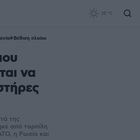
25
°C
ανία
Βύθιση πλοίου
που
ται να
στήρες
χτά της
ηκε από τορπίλη
ΤΟ, η Ρωσία και