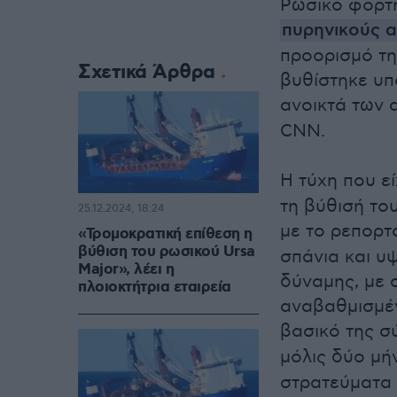
Ρωσικό φορτη
πυρηνικούς 
προορισμό τη
Σχετικά Άρθρα
βυθίστηκε υπ
ανοικτά των 
CNN.
Η τύχη που ε
τη βύθισή το
25.12.2024, 18:24
με το ρεπορτ
«Τρομοκρατική επίθεση η
βύθιση του ρωσικού Ursa
σπάνια και υ
Major», λέει η
δύναμης, με 
πλοιοκτήτρια εταιρεία
αναβαθμισμέν
βασικό της σ
μόλις δύο μ
στρατεύματα 