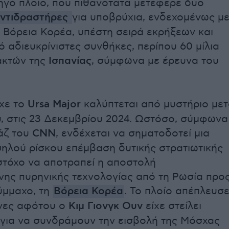
γό πλοίο, που πιθανότατα μετέφερε δύο
αντιδραστήρες
για υποβρύχια, ενδεχομένως μ
 Βόρεια Κορέα, υπέστη σειρά εκρήξεων και
ό αδιευκρίνιστες συνθήκες, περίπου 60 μίλια
ακτών της
Ισπανίας
, σύμφωνα με έρευνα του
ίχε το
Ursa Major
καλύπτεται από μυστήριο με
υ, στις 23 Δεκεμβρίου 2024. Ωστόσο, σύμφωνα
άζ του
CNN
, ενδέχεται να σηματοδοτεί μια
ψηλού ρίσκου επέμβαση δυτικής στρατιωτικής
στόχο να αποτραπεί η αποστολή
ης πυρηνικής τεχνολογίας από τη Ρωσία προ
ύμμαχο, τη
Βόρεια Κορέα
. Το πλοίο απέπλευσ
ήνες αφότου ο
Κιμ Γιονγκ Ουν
είχε στείλει
για να συνδράμουν την εισβολή της Μόσχας