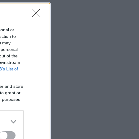
sonal or
ection to
ou may
 personal
out of the
 downstream
B’s List of
er and store
to grant or
ed purposes