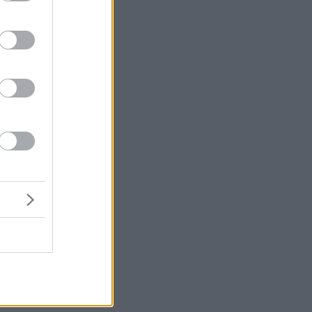
το
ι
α
ς,