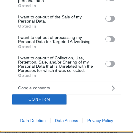
personal data.
grant or deny consent to Google and its third-party tags to
πριν 8 λεπτά
Opted In
use your data for below specified purposes in below Google
Η απόλυτη υποκρισία του Ελληνικού κράτους
consent section.
I want to opt-out of the Sale of my
ΓΙΑΝΝΗΣ ΣΕΡΕΤΗΣ
Personal Data.
πριν 8 λεπτά
Opted In
Τεράστιο πρόβλημα στη μεσαία γραμμή, αποδοκιμασίες,
πίεση και εναλλακτικές
I want to opt-out of processing my
Personal Data for Targeted Advertising.
Opted In
πριν 8 λεπτά
Μετέτρεψαν χωράφι στη Χαλκηδόνα Θεσσαλονίκης σε
I want to opt-out of Collection, Use,
χωματερή με μπάζα από ανακαινίσεις, δύο συλλήψεις
Retention, Sale, and/or Sharing of my
Personal Data that Is Unrelated with the
πριν 9 λεπτά
Purposes for which it was collected.
Το μυστήριο με το «rainbow baby» λύθηκε μετά από 65
Opted In
χρόνια: Η πιο συγκινητική ιστορία υιοθεσίας
Google consents
πριν 9 λεπτά
Συνεχίζει να γράφει ιστορία ο Άλεν: «Σέρβιρε» τον
CONFIRM
Μέσι σε εντυπωσιακή εμφάνιση με 3 ασίστ
πριν 9 λεπτά
Κράζεις, θαυμάζεις - Ξεπούλησε αυτό το αυτοκίνητο
Data Deletion
Data Access
Privacy Policy
πριν 15 λεπτά
Ιλαρά: Ακριβό το τίμημα της χαμηλής εμβολιαστικής