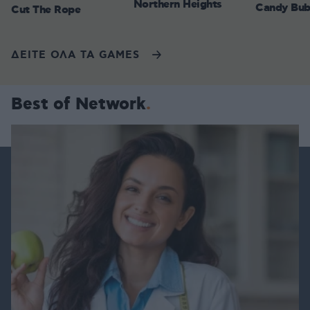
Northern Heights
Candy Bub
Cut The Rope
ΔΕΙΤΕ ΟΛΑ ΤΑ GAMES
Best of Network