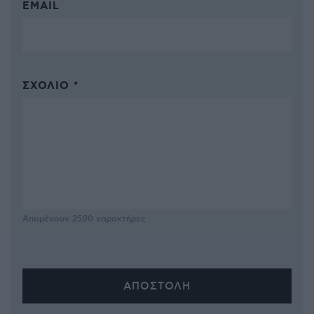
EMAIL
ΣΧΌΛΙΟ *
Απομένουν
2500
χαρακτήρες