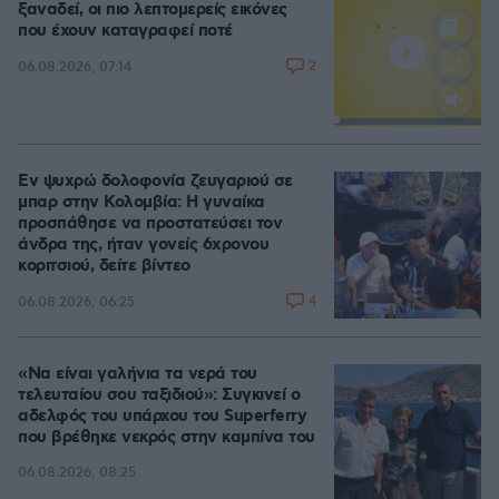
ξαναδεί, οι πιο λεπτομερείς εικόνες
που έχουν καταγραφεί ποτέ
2
06.08.2026, 07:14
Loaded
:
100.00%
Εν ψυχρώ δολοφονία ζευγαριού σε
μπαρ στην Κολομβία: Η γυναίκα
προσπάθησε να προστατεύσει τον
άνδρα της, ήταν γονείς 6χρονου
κοριτσιού, δείτε βίντεο
4
06.08.2026, 06:25
«Να είναι γαλήνια τα νερά του
τελευταίου σου ταξιδιού»: Συγκινεί ο
αδελφός του υπάρχου του Superferry
που βρέθηκε νεκρός στην καμπίνα του
06.08.2026, 08:25