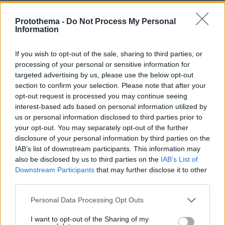
* Υποχρεωτικά πεδία
Protothema -
Do Not Process My Personal
Information
If you wish to opt-out of the sale, sharing to third parties, or
ΡΟΗ ΕΙΔΗΣΕΩΝ
processing of your personal or sensitive information for
targeted advertising by us, please use the below opt-out
Ειδήσεις
Δημοφιλή
Σχολιασμένα
section to confirm your selection. Please note that after your
opt-out request is processed you may continue seeing
πριν 5 λεπτά
interest-based ads based on personal information utilized by
Δύτης βρήκε χρυσό σταυρό αξίας 3 εκατ. δολαρίων σε
us or personal information disclosed to third parties prior to
ναυάγιο: Χρόνια αργότερα κλάπηκε και
your opt-out. You may separately opt-out of the further
αντικαταστάθηκε με πλαστικό
disclosure of your personal information by third parties on the
IAB’s list of downstream participants. This information may
πριν 5 λεπτά
Περισσότερο κόσμημα παρά ρολόι: Τα cocktail watches
also be disclosed by us to third parties on the
IAB’s List of
είναι η νέα μας εμμονή
Downstream Participants
that may further disclose it to other
third parties.
πριν 6 λεπτά
Άγριο διπλό έγκλημα στην Ταϊλάνδη: Σκότωσαν δύο
Please note that this website/app uses one or more Google
Personal Data Processing Opt Outs
αδέλφια από τη Ρωσία για τη μηχανή τους και μια
services and may gather and store information including but
οικογένεια για το φορτηγάκι της
not limited to your visit or usage behaviour. You may click to
I want to opt-out of the Sharing of my