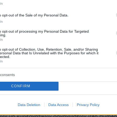
In
ασμα του πολέμου την 28η Φεβρουαρίου με
ρικανικά πλήγματα εναντίον της Ισλαμικής
o opt-out of the Sale of my Personal Data.
In
to opt-out of processing my Personal Data for Targeted
η εβδομάδα, τρεις άνδρες απαγχονίστηκαν γι
ing.
In
ως ανάμειξή τους στις διαδηλώσεις που
o opt-out of Collection, Use, Retention, Sale, and/or Sharing
το Ιράν τον Δεκέμβριο και τον Ιανουάριο.
ersonal Data that Is Unrelated with the Purposes for which it
lected.
In
οργανώσεις υπεράσπισης των ανθρωπίνων
 μεταξύ των οποίων η Διεθνής Αμνηστία, το Ιρ
consents
 που προσφεύγει περισσότερο στη θανατική
ν Κίνα.
CONFIRM
αρχές εκτέλεσαν τουλάχιστον 1.639 ανθρώπους
Data Deletion
Data Access
Privacy Policy
θμός ρεκόρ από το 1989, σύμφωνα με πρόσφατ
των μη κυβερνητικών οργανώσεων Iran Human