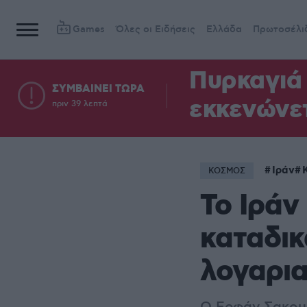
Games
Όλες οι Ειδήσεις
Ελλάδα
Πρωτοσέλι
Πυρκαγιά 
ΣΥΜΒΑΙΝΕΙ ΤΩΡΑ
εκκενώνετ
πριν 39 λεπτά
Ιράν
ΚΟΣΜΟΣ
Το Ιράν
καταδικ
λογαρια