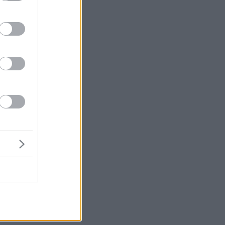
α
άν
η