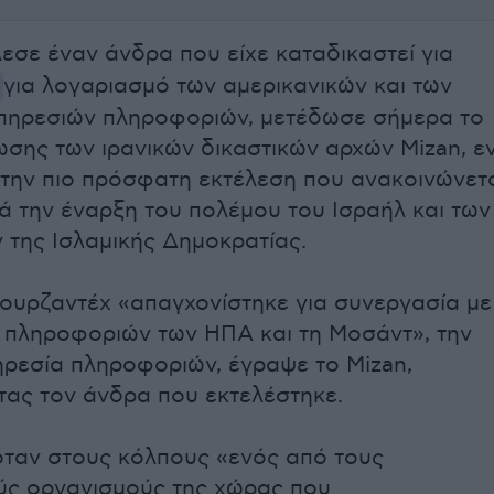
λεσε έναν άνδρα που είχε καταδικαστεί για
α
για λογαριασμό των αμερικανικών και των
πηρεσιών πληροφοριών, μετέδωσε σήμερα το
σης των ιρανικών δικαστικών αρχών Mizan, ε
α την πιο πρόσφατη εκτέλεση που ανακοινώνετ
ά την έναρξη του πολέμου του Ισραήλ και των
 της Ισλαμικής Δημοκρατίας.
υρζαντέχ «απαγχονίστηκε για συνεργασία με
ς πληροφοριών των ΗΠΑ και τη Μοσάντ», την
ηρεσία πληροφοριών, έγραψε το Mizan,
ας τον άνδρα που εκτελέστηκε.
ταν στους κόλπους «ενός από τους
ύς οργανισμούς της χώρας που