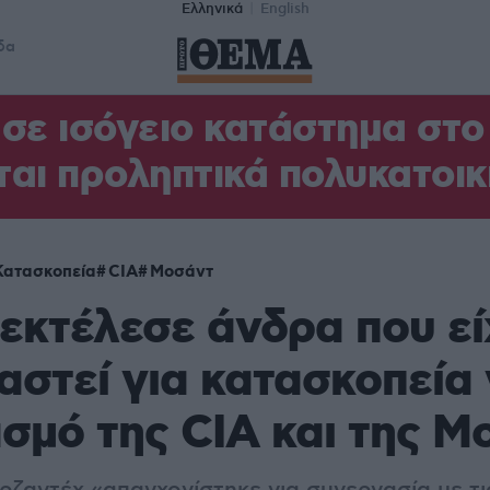
Ελληνικά
English
δα
σε ισόγειο κατάστημα στ
αι προληπτικά πολυκατοικ
Κατασκοπεία
CIA
Μοσάντ
 εκτέλεσε άνδρα που εί
αστεί για κατασκοπεία 
σμό της CIA και της Μ