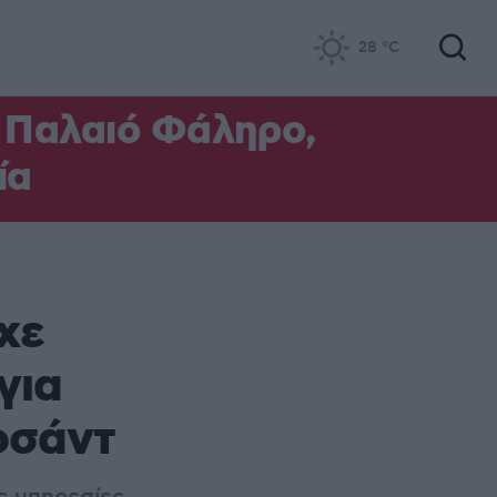
28
°C
ο Παλαιό Φάληρο,
ία
χε
για
οσάντ