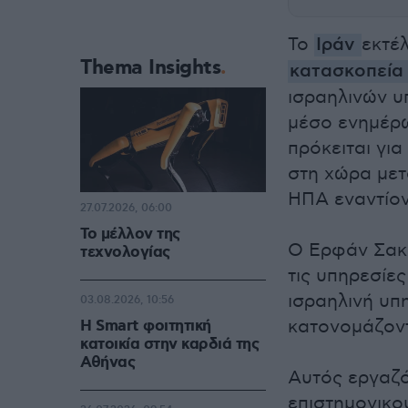
To
Ιράν
εκτέ
Thema Insights
κατασκοπεί
ισραηλινών υ
μέσο ενημέρω
πρόκειται γι
στη χώρα μετ
ΗΠΑ εναντίον
27.07.2026, 06:00
Το μέλλον της
Ο Ερφάν Σακο
τεχνολογίας
τις υπηρεσίε
ισραηλινή υπ
03.08.2026, 10:56
κατονομάζοντ
Η Smart φοιτητική
κατοικία στην καρδιά της
Αθήνας
Αυτός εργαζό
επιστημονικο