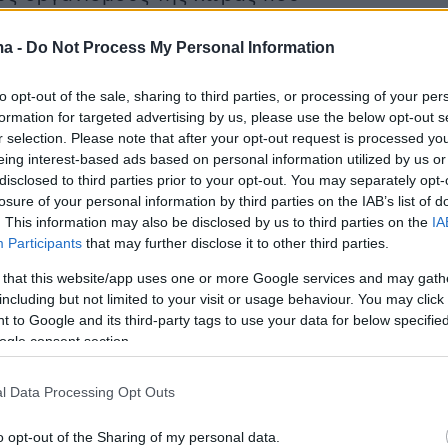
ούνται στον διαστημικό τομέα», σύμφωνα με 
ma -
Do Not Process My Personal Information
ίο τον κατηγορεί ότι μετέφερε «εν γνώσει» το
νες πληροφορίες στη
CIA
και τη Μοσάντ.
to opt-out of the sale, sharing to third parties, or processing of your per
formation for targeted advertising by us, please use the below opt-out s
την οργάνωση υπεράσπισης των ανθρωπίνων
r selection. Please note that after your opt-out request is processed y
eing interest-based ads based on personal information utilized by us or
Iran Human Rights Society, ο Σακουρζαντέχ,
disclosed to third parties prior to your opt-out. You may separately opt-
χιούχος της αεροδιαστημικής μηχανικής, είχε
losure of your personal information by third parties on the IAB’s list of
 2025 και εξαναγκάστηκε σε ομολογία.
. This information may also be disclosed by us to third parties on the
IA
Participants
that may further disclose it to other third parties.
ημοκρατία κατηγορείται εδώ και καιρό από το
 that this website/app uses one or more Google services and may gath
including but not limited to your visit or usage behaviour. You may click 
οποίοι υποψιάζονται ότι χρησιμοποιεί το
 to Google and its third-party tags to use your data for below specifi
ης πρόγραμμα για την ανάπτυξη των ικανοτήτω
ogle consent section.
ρά τους βαλλιστικούς πυραύλους.
l Data Processing Opt Outs
και οι εκτελέσεις, ιδιαίτερα σε σχέση με
o opt-out of the Sharing of my personal data.
τασκοπείας
, έχουν πολλαπλασιαστεί στο Ιράν