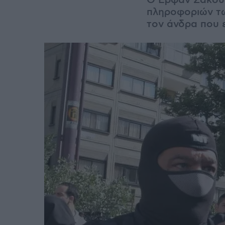
Ο Ερφάν Σακουρ
πληροφοριών τω
τον άνδρα που 