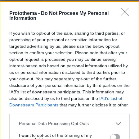
Σχετικά Άρθρα
Protothema -
Do Not Process My Personal
Information
If you wish to opt-out of the sale, sharing to third parties, or
processing of your personal or sensitive information for
targeted advertising by us, please use the below opt-out
section to confirm your selection. Please note that after your
opt-out request is processed you may continue seeing
interest-based ads based on personal information utilized by
us or personal information disclosed to third parties prior to
your opt-out. You may separately opt-out of the further
disclosure of your personal information by third parties on the
IAB’s list of downstream participants. This information may
also be disclosed by us to third parties on the
IAB’s List of
Downstream Participants
that may further disclose it to other
third parties.
Please note that this website/app uses one or more Google
Personal Data Processing Opt Outs
services and may gather and store information including but
not limited to your visit or usage behaviour. You may click to
I want to opt-out of the Sharing of my