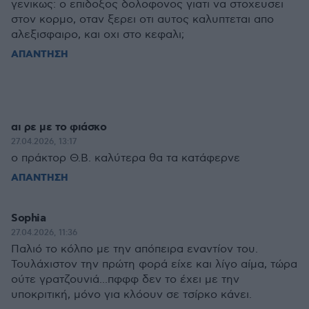
γενικως: ο επιδοξος δολοφονος γιατι να στοχευσει
στον κορμο, οταν ξερει οτι αυτος καλυπτεται απο
αλεξισφαιρο, και οχι στο κεφαλι;
ΑΠΑΝΤΗΣΗ
αι ρε με το φιάσκο
27.04.2026, 13:17
ο πράκτορ Θ.Β. καλύτερα θα τα κατάφερνε
ΑΠΑΝΤΗΣΗ
Sophia
27.04.2026, 11:36
Παλιό το κόλπο με την απόπειρα εναντίον του.
Τουλάχιστον την πρώτη φορά είχε και λίγο αίμα, τώρα
ούτε γρατζουνιά...πφφφ δεν το έχει με την
υποκριτική, μόνο για κλόουν σε τσίρκο κάνει.