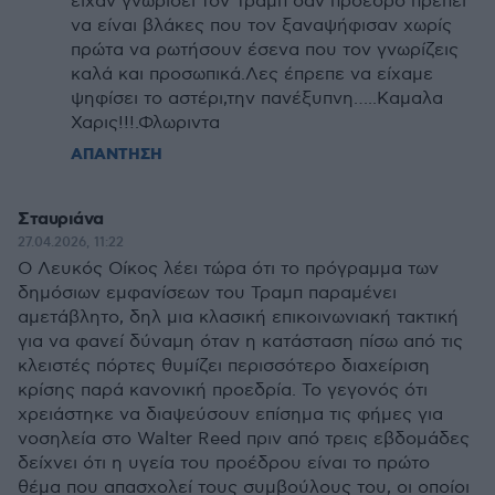
είχαν γνωρίσει τον Τραμπ σαν πρόεδρο πρέπει
να είναι βλάκες που τον ξαναψήφισαν χωρίς
πρώτα να ρωτήσουν έσενα που τον γνωρίζεις
καλά και προσωπικά.Λες έπρεπε να είχαμε
ψηφίσει το αστέρι,την πανέξυπνη…..Καμαλα
Χαρις!!!.Φλωριντα
ΑΠΑΝΤΗΣΗ
Σταυριάνα
27.04.2026, 11:22
Ο Λευκός Οίκος λέει τώρα ότι το πρόγραμμα των
δημόσιων εμφανίσεων του Τραμπ παραμένει
αμετάβλητο, δηλ μια κλασική επικοινωνιακή τακτική
για να φανεί δύναμη όταν η κατάσταση πίσω από τις
κλειστές πόρτες θυμίζει περισσότερο διαχείριση
κρίσης παρά κανονική προεδρία. Το γεγονός ότι
χρειάστηκε να διαψεύσουν επίσημα τις φήμες για
νοσηλεία στο Walter Reed πριν από τρεις εβδομάδες
δείχνει ότι η υγεία του προέδρου είναι το πρώτο
θέμα που απασχολεί τους συμβούλους του, οι οποίοι