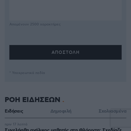
Απομένουν
2500
χαρακτήρες
* Υποχρεωτικά πεδία
ΡΟΗ ΕΙΔΗΣΕΩΝ
Ειδήσεις
Δημοφιλή
Σχολιασμένα
πριν 17 λεπτά
Συνελήφθη ανήλικος μαθητής στη Φλόριντα: Σχεδίαζε