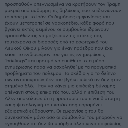
προσπαθούν απεγνωσμένα να κρατήσουν τον Τραμπ
μακριά από αυθόρμητες δηλώσεις που επιδεινώνουν
το χάος με το Ιράν. Οι δημόσιες εμφανίσεις του
έχουν μετατραπεί σε ναρκοπέδιο, κάθε φορά που
βγαίνει εκτός κειμένου οι σύμβουλοι ιδρώνουν
προσπαθώντας να μαζέψουν τις ατάκες του,
ταυτόχρονα οι διαρροές από το εσωτερικό του
Λευκού Οίκου μιλούν για έναν πρόεδρο που έχει
χάσει το ενδιαφέρον του για τις ενημερώσεις
"briefings" και προτιμά να επιτίθεται στα μέσα
ενημέρωσης παρά να ασχοληθεί με τα πραγματικά
προβλήματα του πολέμου. Το σχέδιο για το δείπνο
των ανταποκριτών δεν του βγήκε τελικά αν δεν ήταν
στημένο δλδ. Ηταν να κάνει μια επίδειξη δύναμης
απέναντι στους επικριτές του, αλλά η επίθεση του
Άλεν αποκάλυψε ότι η προστασία του είναι διάτρητη
και η ψυχολογική του κατάσταση παραμένει
εξαιρετικά εύθραυστη. Οι εμφανίσεις του θα
συνεχιστούν μόνο όσο οι σύμβουλοί του μπορούν να
εγγυηθούν ότι δεν θα υπάρξει άλλο κενό ασφαλείας,