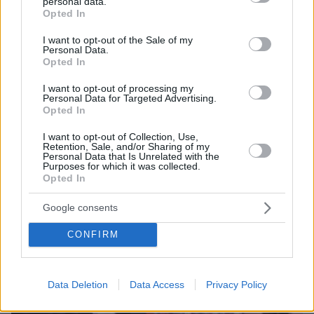
personal data.
grant or deny consent to Google and its third-party tags to
Opted In
use your data for below specified purposes in below Google
consent section.
27.04.2026, 07:13
I want to opt-out of the Sale of my
Personal Data.
«Το να γυρίζεις το άλλο μάγουλο είναι συνενοχή»:
Opted In
Ξεψαχνίζουν το μανιφέστο που έγραψε ο 31χρονος
δάσκαλος πριν την επίθεση στο δείπνο του Λευκού Οίκου
I want to opt-out of processing my
Personal Data for Targeted Advertising.
Opted In
I want to opt-out of Collection, Use,
Retention, Sale, and/or Sharing of my
Personal Data that Is Unrelated with the
Purposes for which it was collected.
Opted In
Google consents
CONFIRM
Data Deletion
Data Access
Privacy Policy