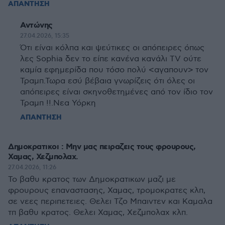
ΑΠΑΝΤΗΣΗ
Αντώνης
27.04.2026, 15:35
Ότι είναι κόλπα και ψεύτικες οι απόπειρες όπως
λες Sophia δεν το είπε κανένα κανάλι TV ούτε
καμία εφημερίδα που τόσο πολύ <αγαπουν> τον
Τραμπ.Τωρα εσύ βέβαια γνωρίζεις ότι όλες οι
απόπειρες είναι σκηνοθετημένες από τον ίδιο τον
Τραμπ !!.Νεα Υόρκη
ΑΠΑΝΤΗΣΗ
Δημοκρατικοι : Μην μας πειραζεις τους φρουρους,
Χαμας, Χεζμπολαχ.
27.04.2026, 11:26
Το βαθυ κρατος των Δημοκρατικων μαζι με
φρουρους επαναστασης, Χαμας, τρομοκρατες κλπ,
σε νεες περιπετειες. Θελει Τζο Μπαιντεν και Καμαλα
τπ βαθυ κρατος. Θελει Χαμας, Χεζμπολαχ κλπ.