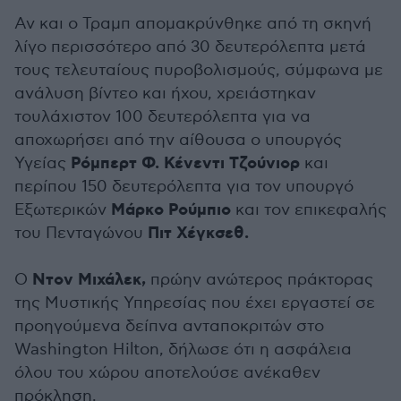
Αν και ο Τραμπ απομακρύνθηκε από τη σκηνή
λίγο περισσότερο από 30 δευτερόλεπτα μετά
τους τελευταίους πυροβολισμούς, σύμφωνα με
ανάλυση βίντεο και ήχου, χρειάστηκαν
τουλάχιστον 100 δευτερόλεπτα για να
αποχωρήσει από την αίθουσα ο υπουργός
Ρόμπερτ Φ. Κένεντι Τζούνιορ
Υγείας
και
περίπου 150 δευτερόλεπτα για τον υπουργό
Μάρκο Ρούμπιο
Εξωτερικών
και τον επικεφαλής
Πιτ Χέγκσεθ.
του Πενταγώνου
Ντον Μιχάλεκ,
Ο
πρώην ανώτερος πράκτορας
της Μυστικής Υπηρεσίας που έχει εργαστεί σε
προηγούμενα δείπνα ανταποκριτών στο
Washington Hilton, δήλωσε ότι η ασφάλεια
όλου του χώρου αποτελούσε ανέκαθεν
πρόκληση.