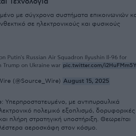
αι Τεχνολογία
σμένο με σύγχρονα συστήματα επικοινωνιών κα
ανθεκτικό σε ηλεκτρονικούς και φυσικούς
on Putin's Russian Air Squadron Ilyushin Il-96 for
h Trump on Ukraine war
pic.twitter.com/i2HuFMm5Y
ire (@Source_Wire)
August 15, 2025
e
: Υπερπροστατευμένο, με αντιπυραυλικά
λεκτρονικό πολεμικό εξοπλισμό, δορυφορικές
 και πλήρη στρατηγική υποστήριξη. Θεωρείται
λέστερα αεροσκάφη στον κόσμο.