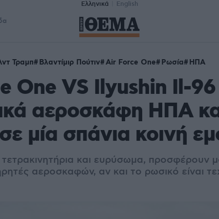
Ελληνικά
English
δα
λντ Τραμπ
Βλαντίμιρ Πούτιν
Air Force One
Ρωσία
ΗΠΑ
e One VS Ilyushin Il-96
ικά αεροσκάφη ΗΠΑ κα
σε μία σπάνια κοινή ε
τ, τετρακινητήρια και ευρύσωμα, προσφέρουν μ
ηρητές αεροσκαφών, αν και το ρωσικό είναι τ