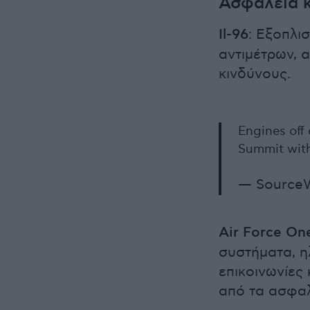
Ασφάλεια κ
Il-96
: Εξοπλι
αντιμέτρων, 
κινδύνους.
Engines off 
Summit wit
— SourceW
Air Force On
συστήματα, η
επικοινωνίες
από τα ασφα