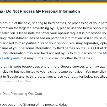
ναι τεχνικά νεότερου σχεδιασμού.
ma -
Do Not Process My Personal Information
ιση των δύο προεδρικών αεροσκαφών
to opt-out of the sale, sharing to third parties, or processing of your per
formation for targeted advertising by us, please use the below opt-out s
Κατασκευή
r selection. Please note that after your opt-out request is processed y
eing interest-based ads based on personal information utilized by us or
disclosed to third parties prior to your opt-out. You may separately opt-
 (Πούτιν)
:
losure of your personal information by third parties on the IAB’s list of
ακινητήριο αεροσκάφος μεγάλων αποστάσεων,
. This information may also be disclosed by us to third parties on the
IA
νο από την Ilyushin. Πρόκειται για νεότερο
Participants
that may further disclose it to other third parties.
ό το Boeing 747-200/8 του Air Force One, με
 that this website/app uses one or more Google services and may gath
αι συστήματα που προσαρμόζονται για
including but not limited to your visit or usage behaviour. You may click 
 to Google and its third-party tags to use your data for below specifi
ετακινήσεις και ασφάλεια.
ogle consent section.
00B / 747-8 (Air Force One, Τραμπ)
:
l Data Processing Opt Outs
τετρακινητήριο ευρύσωμο τζετ, τροποποιημένο
ον πρόεδρο των ΗΠΑ. Περιλαμβάνει προηγμένα
o opt-out of the Sharing of my personal data.