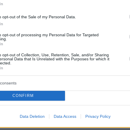
In
ικοινωνίας, αντιπυραυλική προστασία, και
ισμένο εσωτερικό για εργασία, ανάπαυση και
o opt-out of the Sale of my Personal Data.
ανάγκες.
In
to opt-out of processing my Personal Data for Targeted
αι Απόδοση
ing.
In
περίπου 55 μέτρα, άνοιγμα φτερών 60 μέτρα,
o opt-out of Collection, Use, Retention, Sale, and/or Sharing
 περίπου 262 επιβατών σε κανονική ρύθμιση
ersonal Data that Is Unrelated with the Purposes for which it
lected.
ε προεδρική διαμόρφωση).
In
e
consents
: Μήκος 70 μέτρα (747-200B), άνοιγμα φτερώ
ρητικότητα μέχρι 70-100 άτομα σε προεδρική
CONFIRM
αν και το τζετ μπορεί να μεταφέρει έως 400
κανονική εμπορική διαμόρφωση.
Data Deletion
Data Access
Privacy Policy