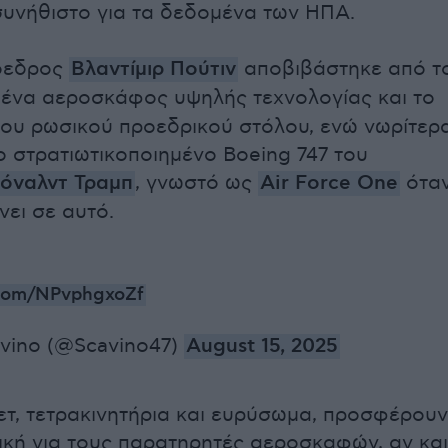
υνήθιστο για τα δεδομένα των ΗΠΑ.
όεδρος
Βλαντίμιρ Πούτιν
αποβιβάστηκε από τ
, ένα αεροσκάφος υψηλής τεχνολογίας και το
του ρωσικού προεδρικού στόλου, ενώ νωρίτερ
το στρατιωτικοποιημένο Boeing 747 του
όναλντ Τραμπ
, γνωστό ως
Air Force One
ότα
ίνει σε αυτό.
r.com/NPvphgxoZf
vino (@Scavino47)
August 15, 2025
ζετ, τετρακινητήρια και ευρύσωμα, προσφέρουν
ική για τους παρατηρητές αεροσκαφών, αν και