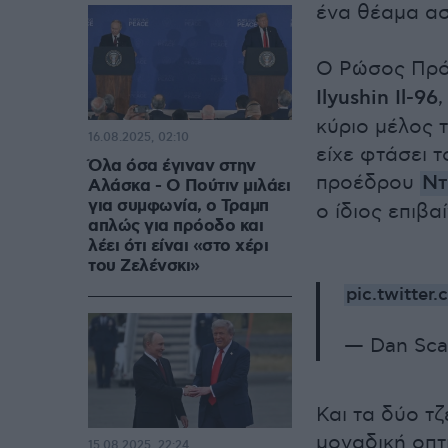
ένα θέαμα ασ
Ο Ρώσος Πρ
Ilyushin Il-96
κύριο μέλος 
16.08.2025, 02:10
είχε φτάσει 
Όλα όσα έγιναν στην
προέδρου
Ντ
Αλάσκα - Ο Πούτιν μιλάει
για συμφωνία, ο Τραμπ
ο ίδιος επιβα
απλώς για πρόοδο και
λέει ότι είναι «στο χέρι
του Ζελένσκι»
pic.twitte
— Dan Sca
Και τα δύο τ
μοναδική οπτ
15.08.2025, 22:24