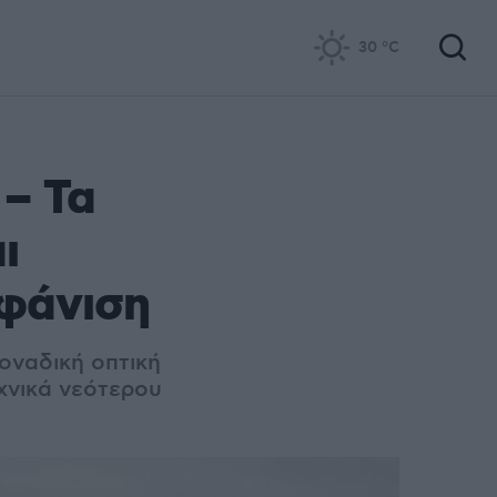
30
°C
 – Τα
ι
μφάνιση
οναδική οπτική
εχνικά νεότερου