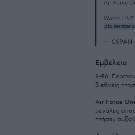
Air Force O
Watch LIVE
pic.twitte
— CSPAN 
Εμβέλεια
Il-96
: Περίπο
διεθνείς πτή
Air Force On
μεγάλες αποσ
πτήσει, αυξά