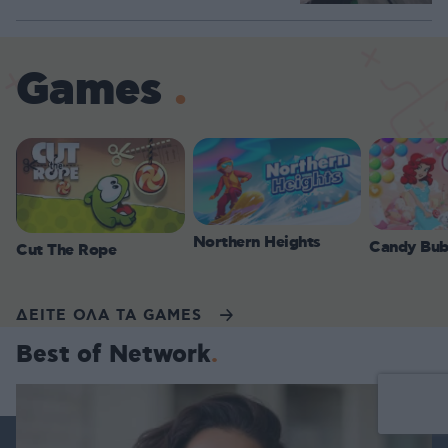
Games
Northern Heights
Candy Bub
Cut The Rope
ΔΕΙΤΕ ΟΛΑ ΤΑ GAMES
Best of Network