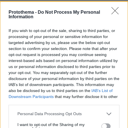
@
Protothema -
Do Not Process My Personal
25.07.2025, 06:58
Information
Αυτό το ενοχλητικό να στέκονται όρθιοι στο κάγκελο
και να εμποδίζουν όλους τους από πίσω που
If you wish to opt-out of the sale, sharing to third parties, or
κάθονται στη θέση τους είναι μεγάλη ασέβεια. Ποιοι
processing of your personal or sensitive information for
νομίζουν πως είναι?
targeted advertising by us, please use the below opt-out
ΑΠΑΝΤΗΣΗ
section to confirm your selection. Please note that after your
opt-out request is processed you may continue seeing
interest-based ads based on personal information utilized by
Chris
us or personal information disclosed to third parties prior to
25.07.2025, 02:53
your opt-out. You may separately opt-out of the further
Με τόσα χρήματα που έχουν θα μπορούσαν να πάνε
disclosure of your personal information by third parties on the
σε βίλα κ να βλέπουν τη συναυλία σε live streaming.
IAB’s list of downstream participants. This information may
Όταν πας εκεί δεν είναι μόνο ότι μπορεί να σε
also be disclosed by us to third parties on the
IAB’s List of
πετύχει αδεσποτη κάμερα αλλά και ο συνάδελφος
Downstream Participants
that may further disclose it to other
σου,ο συγγενείς σου ή ο οικογενειακος σου φίλος.
third parties.
Τίποτα από όλα αυτά δεν προστάτεψαν. Άρα δεν τους
Please note that this website/app uses one or more Google
Personal Data Processing Opt Outs
ένοιαζε. Ο τρόπος που έγινε τους ένοιαξε. Να τους
services and may gather and store information including but
πιάσουν "καβαλα" άπαντες!!!!!!
not limited to your visit or usage behaviour. You may click to
I want to opt-out of the Sharing of my