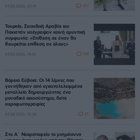
357
07.08.2026, 07:19
Τουρκία, Σαουδική Αραβία και
Πακιστάν υπέγραψαν κοινή αμυντική
συμφωνία: «Επίθεση σε έναν θα
θεωρείται επίθεση σε όλους»
199
07.08.2026, 14:10
Βόρεια Εύβοια: Οι 14 λίμνες που
γεννήθηκαν από εγκαταλελειμμένα
μεταλλεία δημιουργώντας ένα
μοναδικό οικοσύστημα, δείτε
αεροφωτογραφίες
25
07.08.2026, 15:58
Στο Α΄ Νεκροταφείο το μνημόσυνο