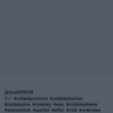
@tina959518
#coldplayconcert
#coldplayboston
🫢👀
#coldplaylive
#coldplay
#epic
#coldplaydrama
#dramatiktok
#epicfail
#affair
#viral
#viralvideo