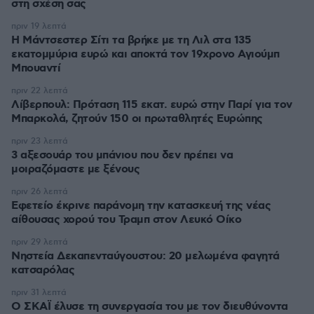
στη σχέση σας
πριν 19 λεπτά
Η Μάντσεστερ Σίτι τα βρήκε με τη Λιλ στα 135
εκατομμύρια ευρώ και αποκτά τον 19χρονο Αγιούμπ
Μπουαντί
πριν 22 λεπτά
Λίβερπουλ: Πρόταση 115 εκατ. ευρώ στην Παρί για τον
Μπαρκολά, ζητούν 150 οι πρωταθλητές Ευρώπης
πριν 23 λεπτά
3 αξεσουάρ του μπάνιου που δεν πρέπει να
μοιραζόμαστε με ξένους
πριν 26 λεπτά
Εφετείο έκρινε παράνομη την κατασκευή της νέας
αίθουσας χορού του Τραμπ στον Λευκό Οίκο
πριν 29 λεπτά
Νηστεία Δεκαπενταύγουστου: 20 μελωμένα φαγητά
κατσαρόλας
πριν 31 λεπτά
Ο ΣΚΑΪ έλυσε τη συνεργασία του με τον διευθύνοντα