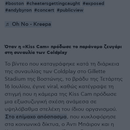
#boston
#cheatersgettingcaught
#exposed
#andybyron
#concert
#publicview
♬ Oh No - Kreepa
Όταν η «Kiss Cam» πρόδωσε το παράνομο ζευγάρι
στη συναυλία των Coldplay
Το βίντεο που καταγράφηκε κατά τη διάρκεια
της συναυλίας των Coldplay στο Gillette
Stadium της Βοστώνης, το βράδυ της Τετάρτης
16 Ιουλίου, έγινε viral, καθώς κατέγραψε τη
στιγμή που η κάμερα της Kiss Cam πρόδωσε
μια εξωσυζυγική σχέση ανάμεσα σε
υψηλόβαθμα στελέχη του ίδιου οργανισμού.
Στο επίμαχο απόσπασμα
, που κυκλοφόρησε
στα κοινωνικά δίκτυα, ο Άντι Μπάιρον και η