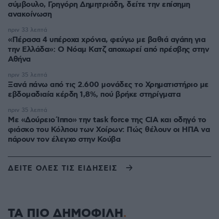
σύμβουλο, Γρηγόρη Δημητριάδη, δείτε την επίσημη
ανακοίνωση
πριν 33 λεπτά
«Πέρασα 4 υπέροχα χρόνια, φεύγω με βαθιά αγάπη για
την Ελλάδα»: Ο Νόαμ Κατζ αποχωρεί από πρέσβης στην
Αθήνα
πριν 35 λεπτά
Ξανά πάνω από τις 2.600 μονάδες το Χρηματιστήριο με
εβδομαδιαία κέρδη 1,8%, πού βρήκε στηρίγματα
πριν 35 λεπτά
Με «Δούρειο Ίππο» την task force της CIA και οδηγό το
φιάσκο του Κόλπου των Χοίρων: Πώς θέλουν οι ΗΠΑ να
πάρουν τον έλεγχο στην Κούβα
ΔΕΙΤΕ ΟΛΕΣ ΤΙΣ ΕΙΔΗΣΕΙΣ
ΤΑ ΠΙΟ ΔΗΜΟΦΙΛΗ