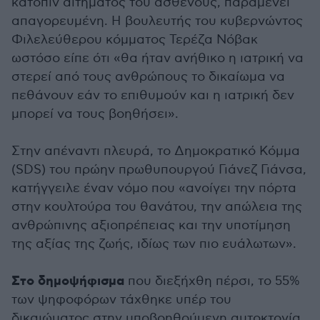
κατόπιν αιτήματος του ασθενούς, παραμένει
απαγορευμένη. Η βουλευτής του κυβερνώντος
Φιλελεύθερου κόμματος Τερέζα Νόβακ
ωστόσο είπε ότι «θα ήταν ανήθικο η ιατρική να
στερεί από τους ανθρώπους το δικαίωμα να
πεθάνουν εάν το επιθυμούν και η ιατρική δεν
μπορεί να τους βοηθήσει».
Στην απέναντι πλευρά, το Δημοκρατικό Κόμμα
(SDS) του πρώην πρωθυπουργού Γιάνεζ Γιάνσα,
κατήγγειλε έναν νόμο που «ανοίγει την πόρτα
στην κουλτούρα του θανάτου, την απώλεια της
ανθρώπινης αξιοπρέπειας και την υποτίμηση
της αξίας της ζωής, ιδίως των πιο ευάλωτων».
Στο δημοψήφισμα
που διεξήχθη πέρσι, το 55%
των ψηφοφόρων τάχθηκε υπέρ του
δικαιώματος στην υποβοηθούμενη αυτοκτονία.