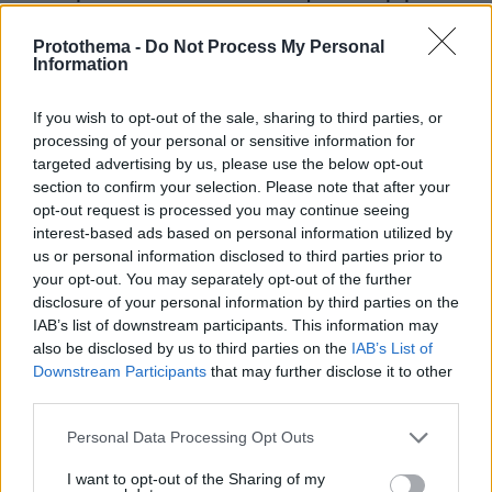
είχε αφήσει ξανά μόνο» ισχυρίζεται ο ιδιοκτήτης
του beach bar για τον πατέρα του 4χρονου στην
Protothema -
Do Not Process My Personal
Πάρο
Information
If you wish to opt-out of the sale, sharing to third parties, or
Πέθανε ο σπουδαίος διανοούμενος,
processing of your personal or sensitive information for
Στέλιος Ράμφος σε ηλικία 87 ετών
targeted advertising by us, please use the below opt-out
48
10.08.2026, 13:28
section to confirm your selection. Please note that after your
opt-out request is processed you may continue seeing
interest-based ads based on personal information utilized by
us or personal information disclosed to third parties prior to
your opt-out. You may separately opt-out of the further
disclosure of your personal information by third parties on the
ΔΕΘ τετραετίας με μέτρα για όλους: Τι
IAB’s list of downstream participants. This information may
θα πει ο Μητσοτάκης στη
also be disclosed by us to third parties on the
IAB’s List of
Θεσσαλονίκη για μισθούς, συντάξεις,
Downstream Participants
that may further disclose it to other
επιχειρήσεις, αγρότες και στεγαστικό
third parties.
359
10.08.2026, 08:51
Please note that this website/app uses one or more Google
Personal Data Processing Opt Outs
services and may gather and store information including but
not limited to your visit or usage behaviour. You may click to
I want to opt-out of the Sharing of my