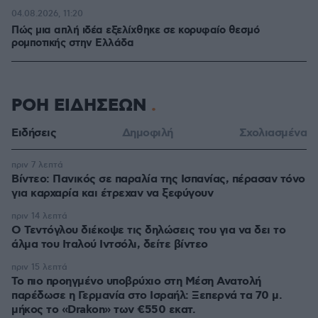
04.08.2026, 11:20
Πώς μια απλή ιδέα εξελίχθηκε σε κορυφαίο θεσμό
ρομποτικής στην Ελλάδα
ΡΟΗ ΕΙΔΗΣΕΩΝ
Ειδήσεις
Δημοφιλή
Σχολιασμένα
πριν 7 λεπτά
Βίντεο: Πανικός σε παραλία της Ισπανίας, πέρασαν τόνο
για καρχαρία και έτρεχαν να ξεφύγουν
πριν 14 λεπτά
Ο Τεντόγλου διέκοψε τις δηλώσεις του για να δει το
άλμα του Ιταλού Ιντσόλι, δείτε βίντεο
πριν 15 λεπτά
Το πιο προηγμένο υποβρύχιο στη Μέση Ανατολή
παρέδωσε η Γερμανία στο Ισραήλ: Ξεπερνά τα 70 μ.
μήκος το «Drakon» των €550 εκατ.