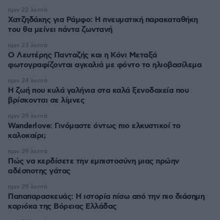
πριν 22 λεπτά
Χατζηδάκης για Ράμφο: Η πνευματική παρακαταθήκη
του θα μείνει πάντα ζωντανή
πριν 23 λεπτά
Ο Λευτέρης Πανταζής και η Κόνι Μεταξά
φωτογραφίζονται αγκαλιά με φόντο το ηλιοβασίλεμα
πριν 24 λεπτά
Η ζωή που κυλά γαλήνια στα καλά ξενοδοχεία που
βρίσκονται σε λίμνες
πριν 29 λεπτά
Wanderlove: Γινόμαστε όντως πιο ελκυστικοί το
καλοκαίρι;
πριν 29 λεπτά
Πώς να κερδίσετε την εμπιστοσύνη μιας πρώην
αδέσποτης γάτας
πριν 29 λεπτά
Παπαπαρασκευάς: Η ιστορία πίσω από την πιο διάσημη
καριόκα της Βόρειας Ελλάδας