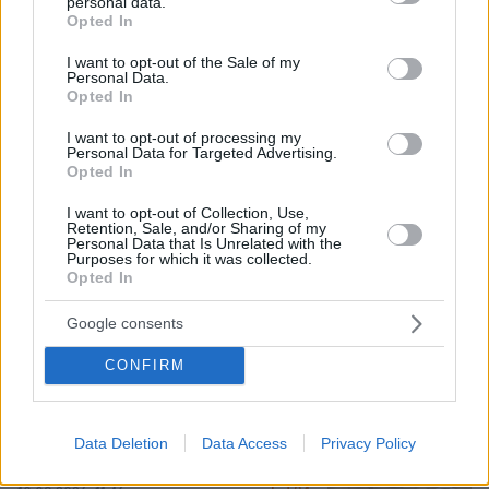
personal data.
grant or deny consent to Google and its third-party tags to
Η 24χρονη αριστούχος της Ιατρικής
Opted In
use your data for below specified purposes in below Google
Αθηνών, που διάβασε τον Ιπποκρατικό
consent section.
Όρκο, μιλά για τον «άριστο γιατρό»
I want to opt-out of the Sale of my
Personal Data.
81
10.08.2026, 08:09
Opted In
I want to opt-out of processing my
Personal Data for Targeted Advertising.
Opted In
Τη Υπερμάχω: Η νύχτα του Αυγούστου
I want to opt-out of Collection, Use,
πριν από 1.400 χρόνια, που γέννησε
Retention, Sale, and/or Sharing of my
Personal Data that Is Unrelated with the
τον Ακάθιστο Ύμνο
Purposes for which it was collected.
Opted In
148
09.08.2026, 22:48
Google consents
CONFIRM
Όλα καλά για το... ελικοδρόμιο
Σαρακήνικο: Χειριστής και ιδιοκτήτης
έστειλαν δικηγόρο και «κινδυνεύουν»
Data Deletion
Data Access
Privacy Policy
με ένα πρόστιμο