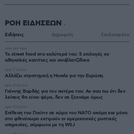
ΡΟΗ ΕΙΔΗΣΕΩΝ
Ειδήσεις
Δημοφιλή
Σχολιασμένα
πριν μία ώρα
Το street food στα καλύτερά του: 5 επιλογές σε
αθηναϊκές καντίνες και σουβλατζίδικα
πριν 7 λεπτά
Αλλάζει στρατηγική η Honda για την Ευρώπη
πριν 8 λεπτά
Γιάννης Βαρδής για τον πατέρα του: Αν σου πω ότι δεν
λείπεις θα είναι ψέμα, δεν σε ξεχνάμε όμως
πριν 9 λεπτά
Επίθεση του Πούτιν σε χώρα του ΝΑΤΟ ακόμα και μέσα
στο φθινόπωρο εκτιμούν οι αμερικανικές μυστικές
υπηρεσίες, σύμφωνα με τη WSJ