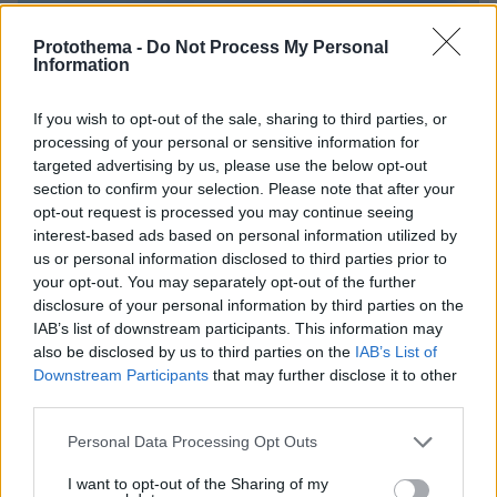
Protothema -
Do Not Process My Personal
Information
If you wish to opt-out of the sale, sharing to third parties, or
processing of your personal or sensitive information for
targeted advertising by us, please use the below opt-out
section to confirm your selection. Please note that after your
opt-out request is processed you may continue seeing
interest-based ads based on personal information utilized by
us or personal information disclosed to third parties prior to
your opt-out. You may separately opt-out of the further
disclosure of your personal information by third parties on the
IAB’s list of downstream participants. This information may
also be disclosed by us to third parties on the
IAB’s List of
Downstream Participants
that may further disclose it to other
07.08.2026, 07:00
third parties.
Προφυλακίστηκαν ο δήμαρχος Στυλίδας και δύο
ακόμη κατηγορούμενοι για την πυρκαγιά στη
Please note that this website/app uses one or more Google
Personal Data Processing Opt Outs
Βοιωτία
services and may gather and store information including but
not limited to your visit or usage behaviour. You may click to
I want to opt-out of the Sharing of my