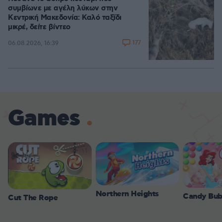
συμβίωνε με αγέλη λύκων στην
Κεντρική Μακεδονία: Καλό ταξίδι
μικρέ, δείτε βίντεο
177
06.08.2026, 16:39
Games
Northern Heights
Candy Bub
Cut The Rope