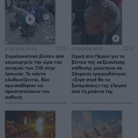
Loaded
:
100.00%
17
12
07.08.2026, 07:50
07.08.2026, 07:16
Συγκλονιστικό βίντεο από
Οργή στο Περού για το
χειρουργείο την ώρα του
βίντεο της σεξουαλικής
σεισμού των 7,1R στην
επίθεσης μαέστρου σε
Ιαπωνία: Τα πάντα
26χρονη τραγουδίστρια:
κλυδωνίζονται, δύο
«Σιγά-σιγά θα το
προσπάθησαν να
ξεπεράσεις» της έλεγαν
προστατεύσουν τον
από τη μπάντα της
ασθενή