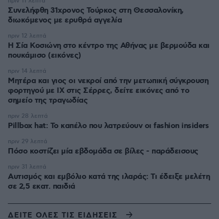
πριν 11 λεπτά
Συνελήφθη 31χρονος Τούρκος στη Θεσσαλονίκη,
διωκόμενος με ερυθρά αγγελία
πριν 12 λεπτά
Η Σία Κοσιώνη στο κέντρο της Αθήνας με βερμούδα και
πουκάμισο (εικόνες)
πριν 14 λεπτά
Μητέρα και γιος οι νεκροί από την μετωπική σύγκρουση
φορτηγού με ΙΧ στις Σέρρες, δείτε εικόνες από το
σημείο της τραγωδίας
πριν 28 λεπτά
Pillbox hat: Το καπέλο που λατρεύουν οι fashion insiders
πριν 29 λεπτά
Πόσο κοστίζει μία εβδομάδα σε βίλες - παράδεισους
πριν 31 λεπτά
Αυτισμός και εμβόλιο κατά της ιλαράς: Τι έδειξε μελέτη
σε 2,5 εκατ. παιδιά
ΔΕΙΤΕ ΟΛΕΣ ΤΙΣ ΕΙΔΗΣΕΙΣ