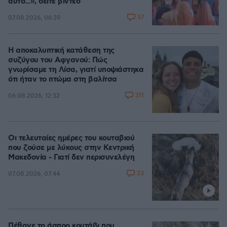
αυτό...», δείτε βίντεο
57
07.08.2026, 06:39
Η αποκαλυπτική κατάθεση της
συζύγου του Αφγανού: Πώς
γνωρίσαμε τη Λίσα, γιατί υποψιάστηκα
ότι ήταν το πτώμα στη βαλίτσα
311
06.08.2026, 12:32
Οι τελευταίες ημέρες του κουταβιού
που ζούσε με λύκους στην Κεντρική
Μακεδονία - Γιατί δεν περισυνελέγη
23
07.08.2026, 07:44
Πέθανε το άσπρο κουτάβι που