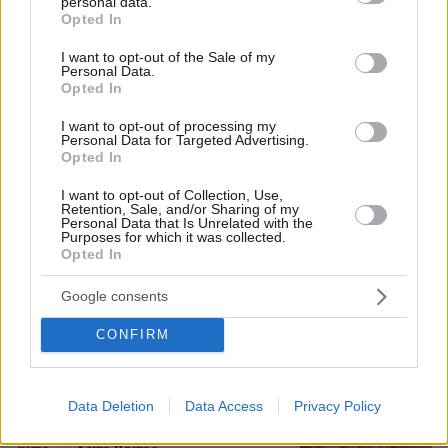
personal data.
grant or deny consent to Google and its third-party tags to
Opted In
Σάλος στη Λιθουανία από σαμποτάζ
use your data for below specified purposes in below Google
σε προσπάθεια ρεκόρ powerlifting
consent section.
I want to opt-out of the Sale of my
από Βελγίδα: «Είμαι ρατσιστής και το
Personal Data.
έκανα επίτηδες» έγραψε ο δράστης
Opted In
36
07.08.2026, 06:51
I want to opt-out of processing my
Personal Data for Targeted Advertising.
Loaded
:
Opted In
100.00%
I want to opt-out of Collection, Use,
Γονικές παροχές: Οι παγίδες στις
Retention, Sale, and/or Sharing of my
μεταφορές χρημάτων που μπορεί να
Personal Data that Is Unrelated with the
Purposes for which it was collected.
κοστίσουν σε φόρο
Opted In
33
07.08.2026, 07:58
Google consents
CONFIRM
Η Ιουλία Καλλιμάνη θύμωσε με θεατή
που της πέταξε λουλούδια στην
Data Deletion
Data Access
Privacy Policy
Ηγουμενίτσα: Του τα επέστρεψε στο
κεφάλι και είπε «εσένα σ' αρέσει