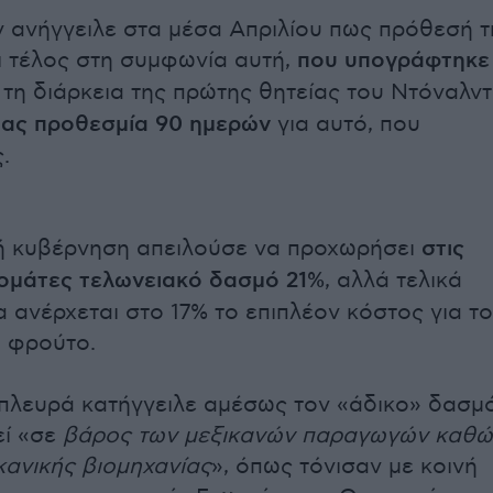
 ανήγγειλε στα μέσα Απριλίου πως πρόθεσή τ
ει τέλος στη συμφωνία αυτή,
που υπογράφτηκε
ά τη διάρκεια της πρώτης θητείας του Ντόναλντ
τας προθεσμία 90 ημερών
για αυτό, που
.
ή κυβέρνηση απειλούσε να προχωρήσει
στις
τομάτες τελωνειακό δασμό 21%
, αλλά τελικά
 ανέρχεται στο 17% το επιπλέον κόστος για το
 φρούτο.
 πλευρά κατήγγειλε αμέσως τον «άδικο» δασμ
ί «σε
βάρος των μεξικανών παραγωγών καθώ
κανικής βιομηχανίας
», όπως τόνισαν με κοινή