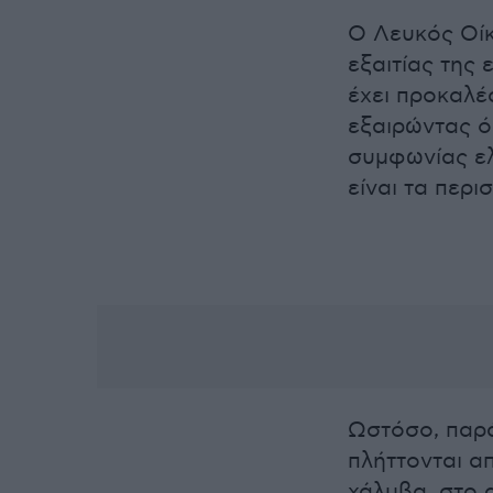
Ο Λευκός Οίκ
εξαιτίας της
έχει προκαλέ
εξαιρώντας ό
συμφωνίας ε
είναι τα περι
Ωστόσο, παρά
πλήττονται α
χάλυβα, στο α