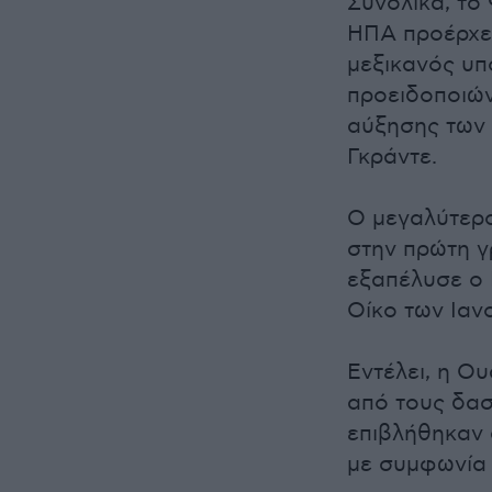
Συνολικά, το
ΗΠΑ προέρχετ
μεξικανός υπ
προειδοποιών
αύξησης των 
Γκράντε.
Ο μεγαλύτερο
στην πρώτη 
εξαπέλυσε ο
Οίκο των Ιαν
Εντέλει, η Ο
από τους δασ
επιβλήθηκαν 
με συμφωνία 