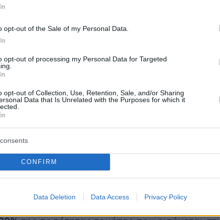
ς, αλλά εδώ και πολύ καιρό οι αγρότες μας
In
από τις αθέμιτες εμπορικές πρακτικές, την
o opt-out of the Sale of my Personal Data.
ση των τιμών (σ.σ. παραγωγής) προϊόντων όπω
In
νέφερε σε ανακοίνωσή του ο Αμερικανός
ορίου Χάουαρντ Λάτνικ.
to opt-out of processing my Personal Data for Targeted
ing.
In
 ανακοίνωση των νέων δασμών, η πρόεδρος τ
o opt-out of Collection, Use, Retention, Sale, and/or Sharing
αούδια Σέινμπαουμ,
έλεγε ότι «εργάζεται να
ersonal Data that Is Unrelated with the Purposes for which it
lected.
συνέπειες» τυχόν νέων επιπρόσθετων
In
 αυτής της φύσης. «
Θα είναι πολύ δύσκολο ν
οι εξαγωγές τομάτας στις ΗΠΑ, καθώς η εθνι
consents
ς δεν ανταποκρίνεται στη ζήτηση
» στη χώρα
CONFIRM
σε.
Data Deletion
Data Access
Privacy Policy