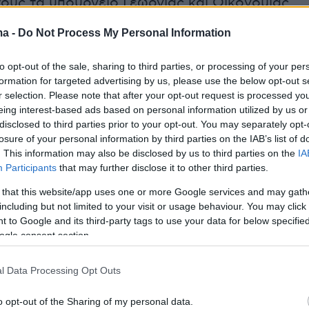
ους τα υπουργείο Γεωργίας και Οικονομίας.
ma -
Do Not Process My Personal Information
 ότι οι δυο τομάτες στις τρεις που
αι στις ΗΠΑ συλλέγονται στο Μεξικό, το μέτ
to opt-out of the sale, sharing to third parties, or processing of your per
πλήξει παρά την
τσέπη των αμερικανών
formation for targeted advertising by us, please use the below opt-out s
r selection. Please note that after your opt-out request is processed y
ν
, καθώς θα ήταν αδύνατο το να
eing interest-based ads based on personal information utilized by us or
ούν οι μεξικανικές τομάτες», σημείωσαν.
disclosed to third parties prior to your opt-out. You may separately opt-
losure of your personal information by third parties on the IAB’s list of
. This information may also be disclosed by us to third parties on the
IA
Participants
that may further disclose it to other third parties.
κό υπουργείο Εμπορίου κατηγορεί τους
 that this website/app uses one or more Google services and may gath
αραγωγούς για πρακτικές ντάμπιγκ –κατά του
including but not limited to your visit or usage behaviour. You may click 
– και διαβεβαίωσε πως οι δασμοί που
 to Google and its third-party tags to use your data for below specifi
 είναι υπολογισμένες για να αντισταθμιστούν
ogle consent section.
l Data Processing Opt Outs
αραμένει ένας από τους κυριότερους
o opt-out of the Sharing of my personal data.