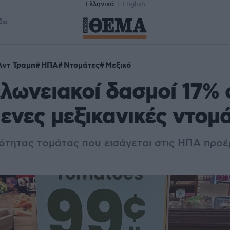
Ελληνικά
English
δα
λντ Τραμπ
ΗΠΑ
Ντομάτες
Μεξικό
λωνειακοί δασμοί 17% 
ενες μεξικανικές ντομ
ότητας τομάτας που εισάγεται στις ΗΠΑ προέ