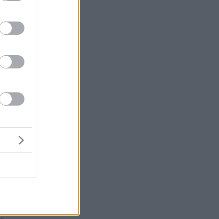
ς
ου
α
κή