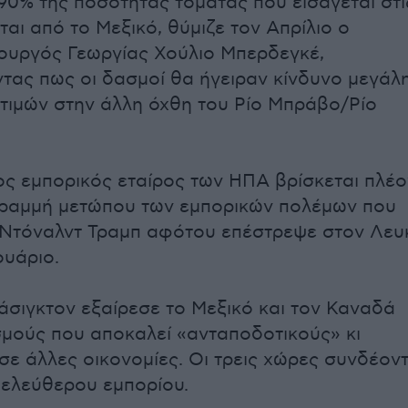
 90% της ποσότητας τομάτας που εισάγεται στι
αι από το Μεξικό, θύμιζε τον Απρίλιο ο
ουργός Γεωργίας Χούλιο Μπερδεγκέ,
τας πως οι δασμοί θα ήγειραν κίνδυνο μεγάλ
τιμών στην άλλη όχθη του Ρίο Μπράβο/Ρίο
ς εμπορικός εταίρος των ΗΠΑ βρίσκεται πλέο
γραμμή μετώπου των εμπορικών πολέμων που
 Ντόναλντ Τραμπ αφότου επέστρεψε στον Λευ
ουάριο.
υάσιγκτον εξαίρεσε το Μεξικό και τον Καναδά
μούς που αποκαλεί «ανταποδοτικούς» κι
σε άλλες οικονομίες. Οι τρεις χώρες συνδέοντ
ελεύθερου εμπορίου.