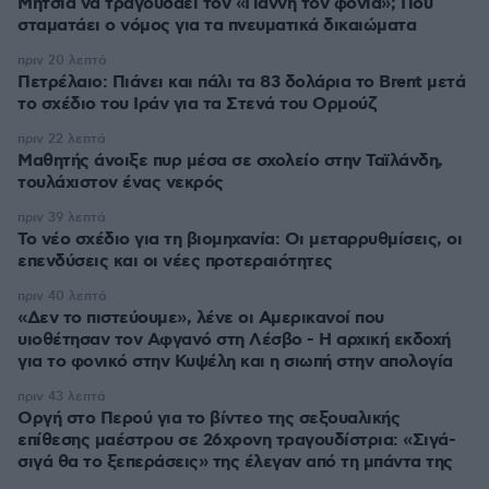
Μητσιά να τραγουδάει τον «Γιάννη τον φονιά»; Πού
σταματάει ο νόμος για τα πνευματικά δικαιώματα
πριν 20 λεπτά
Πετρέλαιο: Πιάνει και πάλι τα 83 δολάρια το Brent μετά
το σχέδιο του Ιράν για τα Στενά του Ορμούζ
πριν 22 λεπτά
Μαθητής άνοιξε πυρ μέσα σε σχολείο στην Ταϊλάνδη,
τουλάχιστον ένας νεκρός
πριν 39 λεπτά
Το νέο σχέδιο για τη βιομηχανία: Οι μεταρρυθμίσεις, οι
επενδύσεις και οι νέες προτεραιότητες
πριν 40 λεπτά
«Δεν το πιστεύουμε», λένε οι Αμερικανοί που
υιοθέτησαν τον Αφγανό στη Λέσβο - Η αρχική εκδοχή
για το φονικό στην Κυψέλη και η σιωπή στην απολογία
πριν 43 λεπτά
Οργή στο Περού για το βίντεο της σεξουαλικής
επίθεσης μαέστρου σε 26χρονη τραγουδίστρια: «Σιγά-
σιγά θα το ξεπεράσεις» της έλεγαν από τη μπάντα της