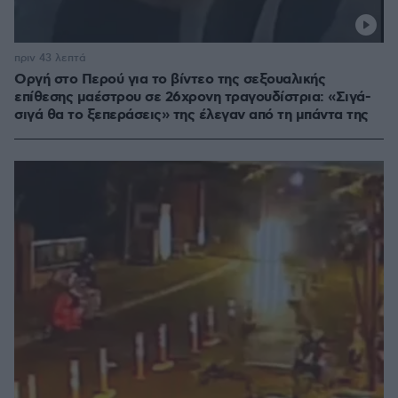
πριν 43 λεπτά
Οργή στο Περού για το βίντεο της σεξουαλικής
επίθεσης μαέστρου σε 26χρονη τραγουδίστρια: «Σιγά-
σιγά θα το ξεπεράσεις» της έλεγαν από τη μπάντα της