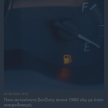
06.08.2026, 19:12
Ποιο αυτοκίνητο βενζίνης έκανε 1.980 χλμ με έναν
ανεφοδιασμό;