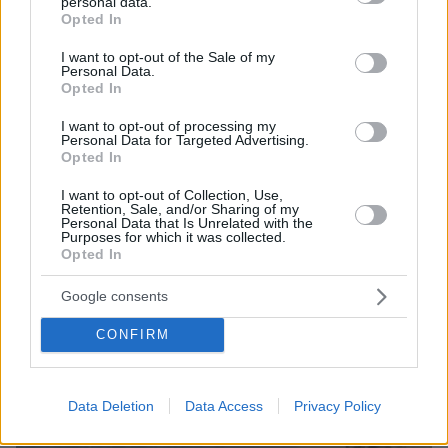
personal data.
Χρίστος Κούγιας: Η προσωπική μου ζωή δεν
grant or deny consent to Google and its third-party tags to
Opted In
μπορεί να είναι αντικείμενο φημών ή σεναρίων
use your data for below specified purposes in below Google
που παρουσιάζονται ως πραγματικά γεγονότα
consent section.
I want to opt-out of the Sale of my
Personal Data.
Opted In
I want to opt-out of processing my
Personal Data for Targeted Advertising.
Opted In
I want to opt-out of Collection, Use,
Retention, Sale, and/or Sharing of my
Personal Data that Is Unrelated with the
Purposes for which it was collected.
Opted In
Google consents
CONFIRM
Data Deletion
Data Access
Privacy Policy