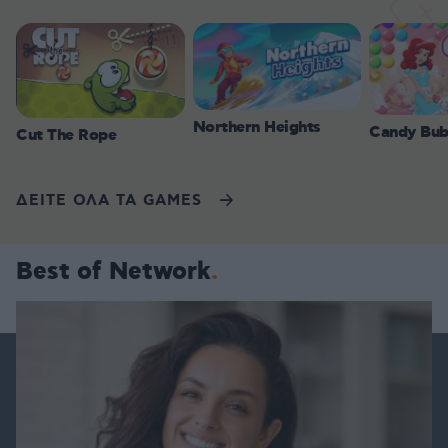
Northern Heights
Candy Bub
Cut The Rope
ΔΕΙΤΕ ΟΛΑ ΤΑ GAMES
Best of Network