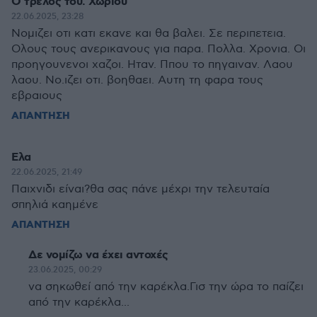
Ο τρελος του. Χωριου
22.06.2025, 23:28
Νομιζει οτι κατι εκανε και θα βαλει. Σε περιπετεια.
Ολους τους ανερικανους για παρα. Πολλα. Χρονια. Οι
προηγουνενοι χαζοι. Ηταν. Ππου το πηγαιναν. Λαου
λαου. Νο.ιζει οτι. βοηθαει. Αυτη τη φαρα τους
εβραιους
ΑΠΑΝΤΗΣΗ
Ελα
22.06.2025, 21:49
Παιχνιδι είναι?θα σας πάνε μέχρι την τελευταία
σπηλιά καημένε
ΑΠΑΝΤΗΣΗ
Δε νομίζω να έχει αντοχές
23.06.2025, 00:29
να σηκωθεί από την καρέκλα.Γισ την ώρα το παίζει
από την καρέκλα...