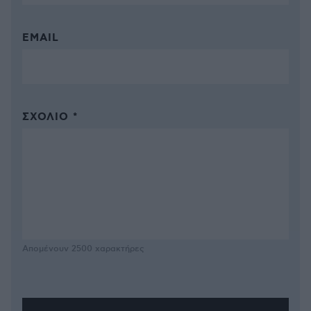
EMAIL
ΣΧΌΛΙΟ *
Απομένουν
2500
χαρακτήρες