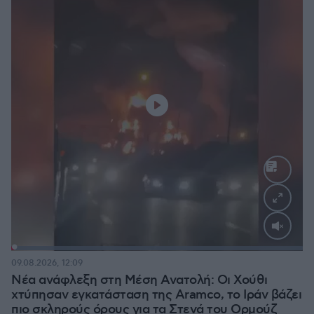
Loaded
:
100.00%
09.08.2026, 12:09
Νέα ανάφλεξη στη Μέση Ανατολή: Οι Χούθι
χτύπησαν εγκατάσταση της Aramco, το Ιράν βάζει
πιο σκληρούς όρους για τα Στενά του Ορμούζ