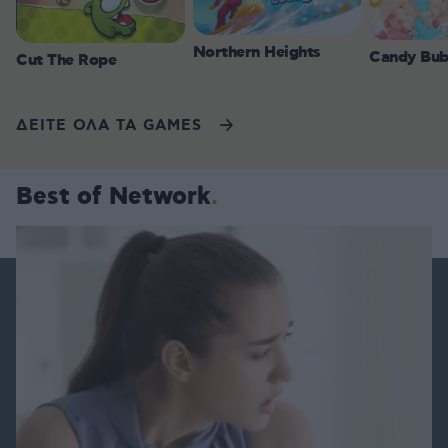
Northern Heights
Candy Bub
Cut The Rope
ΔΕΙΤΕ ΟΛΑ ΤΑ GAMES
Best of Network