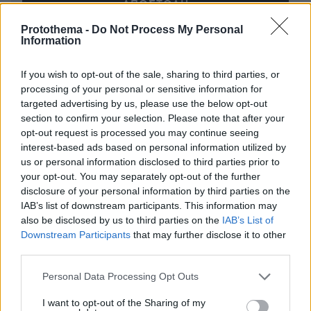
Protothema -
Do Not Process My Personal
Information
* Υποχρεωτικά πεδία
If you wish to opt-out of the sale, sharing to third parties, or
processing of your personal or sensitive information for
targeted advertising by us, please use the below opt-out
ΡΟΗ ΕΙΔΗΣΕΩΝ
section to confirm your selection. Please note that after your
opt-out request is processed you may continue seeing
Ειδήσεις
Δημοφιλή
Σχολιασμένα
interest-based ads based on personal information utilized by
us or personal information disclosed to third parties prior to
πριν 8 λεπτά
your opt-out. You may separately opt-out of the further
Τα 4 όνειρα που συνήθως βλέπουμε μετά τον θάνατο
disclosure of your personal information by third parties on the
του κατοικιδίου μας- Τι σημαίνουν
IAB’s list of downstream participants. This information may
also be disclosed by us to third parties on the
IAB’s List of
πριν 8 λεπτά
Downstream Participants
that may further disclose it to other
Μία ταξιδιωτική συντάκτρια για τα μέρη που δεν θα
third parties.
επισκεπτόταν ποτέ ξανά
Please note that this website/app uses one or more Google
πριν 16 λεπτά
Personal Data Processing Opt Outs
Έρημη πόλη η Αθήνα: Άδειοι δρόμοι σε Σύνταγμα,
services and may gather and store information including but
Κολωνάκι, Ομόνοια και Εξάρχεια, δείτε βίντεο
not limited to your visit or usage behaviour. You may click to
I want to opt-out of the Sharing of my