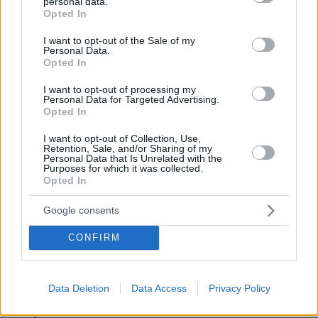
personal data.
grant or deny consent to Google and its third-party tags to
Opted In
πριν 20 λεπτά
use your data for below specified purposes in below Google
Ποιοι κρύβονται πίσω από το viral τραγούδι Μου
consent section.
I want to opt-out of the Sale of my
Χρωστάς Έναν Αύγουστο: «Δεν βασίστηκε στον
Personal Data.
Μητροπάνο», τι απαντάνε για τη χρήση AI
Opted In
πριν 23 λεπτά
I want to opt-out of processing my
Παρέμβαση της Αρχής Πολιτικής Αεροπορίας μετά την
Personal Data for Targeted Advertising.
προσγείωση ελικοπτέρου στο Σαρακήνικο, αυστηρή
Opted In
σύσταση για την ασφάλεια των πολιτών
I want to opt-out of Collection, Use,
πριν 29 λεπτά
Retention, Sale, and/or Sharing of my
5 ελληνικά νησιά για ήσυχες διακοπές
Personal Data that Is Unrelated with the
Purposes for which it was collected.
Opted In
πριν 36 λεπτά
Πόσο πειράζει να κοιμόμαστε με ανοιχτό ανεμιστήρα –
Ο ειδικός απαντά
Google consents
πριν 38 λεπτά
CONFIRM
DIY beauty: Δέκα συν μία celebrities που επιμελλούνται
οι ίδιες τα μαλλιά και το μακιγιάζ τους
πριν 38 λεπτά
Data Deletion
Data Access
Privacy Policy
Η επιστήμη πίσω από το τέλειο γλυκό του κουταλιού
σταφύλι