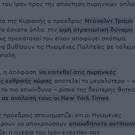
 του Ιράν προς την απόκτηση πυρηνικών όπλω
τα της Κυριακής ο πρόεδρος
Ντόναλντ Τραμπ
ο έσχατο όπλο: την
ωμή στρατιωτική δύναμη
ρις προκάτοχοί του είχαν αποφύγει σκόπιμα,
α βυθίσουν τις Ηνωμένες Πολιτείες σε πόλεμ
τολή.
π, η απόφαση
να επιτεθεί στις πυρηνικές
ς εχθρικής χώρας
αποτελεί το μεγαλύτερο – κ
το πιο επικίνδυνο – ρίσκο της δεύτερης θητεί
 σε ανάλυσή τους οι New York Times
.
 πρόεδρος στοιχηματίζει ότι οι Ηνωμένες
πορούν να αποκρούσουν
οποιαδήποτε αντίποιν
ει η ηγεσία του Ιράν εναντίον των