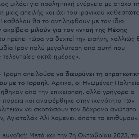
ος μιλάει για προληπτική ενέργεια με στόχο τ
 μιας απειλής και όχι του ιρανικού καθεστώτο
οί καθόλου θα το αντιληφθούν με τον ίδιο
ν ακρίβεια
μιλούν για τον «νταή της Μέσης
υ πρέπει τώρα να δεχτεί την ειρήνη, «αλλιώς 
ωδία Ιράν πολύ μεγαλύτερη από αυτή που
ς τελευταίες οκτώ ημέρες».
ο Τραμπ απειλούσε
να διευρύνει τη στρατιωτικ
ου με το Ισραήλ
. Αρχικά, οι Ηνωμένες Πολιτεί
ήθηκαν από την επιχείρηση, αλλά γρήγορα ο
 πορεία και αναφέρθηκε στην ικανότητα των
λιτειών να σκοτώσουν τον 86χρονο ανώτατο
ν, Αγιατολάχ Αλί Χαμενεΐ, όποτε το επιθυμούν.
ι ευνοϊκή: Μετά και την 7η Οκτωβρίου 2023, το