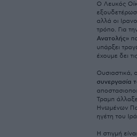
Ο Λευκός Οίκ
εξουδετέρωση
αλλά οι Ιραν
τρόπο. Για τη
Ανατολής»
πο
υπάρξει τραγ
έχουμε δει τι
Ουσιαστικά, 
συνεργασία τ
αποστασιοποι
Τραμπ άλλαξε
Ηνωμένων Πο
ηγέτη του Ιρά
Η στιγμή είνα