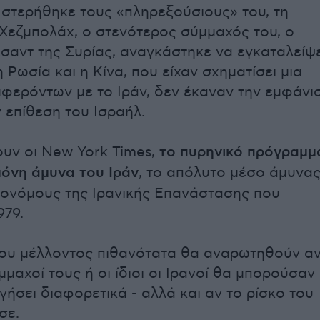
 στερήθηκε τους «πληρεξούσιους» του, τη
 Χεζμπολάχ, ο στενότερος σύμμαχός του, ο
αντ της Συρίας, αναγκάστηκε να εγκαταλείψε
η Ρωσία και η Κίνα, που είχαν σχηματίσει μια
φερόντων με το Ιράν, δεν έκαναν την εμφάνι
 επίθεση του Ισραήλ.
ουν οι New York Times,
το πυρηνικό πρόγραμμ
μόνη άμυνα του Ιράν
, το απόλυτο μέσο άμυνα
ρονόμους της Ιρανικής Επανάστασης που
979.
 του μέλλοντος πιθανότατα θα αναρωτηθούν α
μμαχοί τους ή οι ίδιοι οι Ιρανοί θα μπορούσαν
γήσει διαφορετικά - αλλά και αν το ρίσκο του
σε.