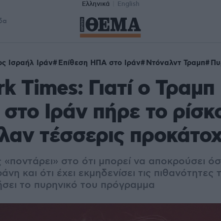
Ελληνικά
English
δα
ς Ισραήλ Ιράν
Επίθεση ΗΠΑ στο Ιράν
Ντόναλντ Τραμπ
Πυ
k Times: Γιατί ο Τραμπ
 στο Ιράν πήρε το ρίσκ
λαν τέσσερις προκάτοχ
 «ποντάρει» στο ότι μπορεί να αποκρούσει όσ
ράνη και ότι έχει εκμηδενίσει τις πιθανότητε
σει το πυρηνικό του πρόγραμμα