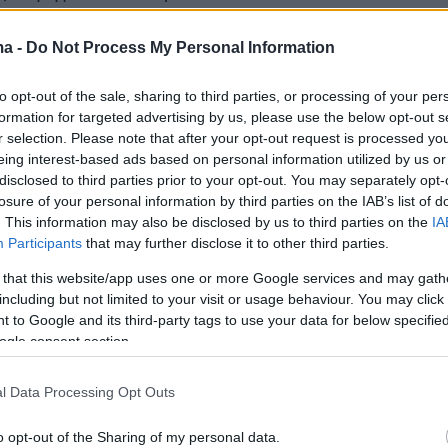
ν από
40.000 Αμερικανών στρατιωτών
που είν
νοι σε βάσεις σε όλη την περιοχή. Όλοι
ma -
Do Not Process My Personal Information
ντός της εμβέλειας του πυραυλικού οπλοστασί
to opt-out of the sale, sharing to third parties, or processing of your per
ς, ακόμη και μετά από οκτώ ημέρες αδιάκοπω
formation for targeted advertising by us, please use the below opt-out s
 το Ισραήλ. Στοιχηματίζει ακόμη ότι μπορεί ν
r selection. Please note that after your opt-out request is processed y
α εξαιρετικά αποδυναμωμένο Ιράν από το να
eing interest-based ads based on personal information utilized by us or
disclosed to third parties prior to your opt-out. You may separately opt-
ει τις γνωστές τεχνικές του — τρομοκρατία,
losure of your personal information by third parties on the IAB’s list of
υβερνοεπιθέσεις — ως μια πιο έμμεση μορφή
. This information may also be disclosed by us to third parties on the
IA
να εκδικηθεί.
Participants
that may further disclose it to other third parties.
 that this website/app uses one or more Google services and may gath
ικό, συνεχίζει η ανάλυση της αμερικανικής
including but not limited to your visit or usage behaviour. You may click 
 to Google and its third-party tags to use your data for below specifi
ίναι ότι στοιχηματίζει πως έχει καταστρέψει τι
ogle consent section.
του Ιράν να ανασυγκροτήσει στο μέλλον το
 πρόγραμμα.
l Data Processing Opt Outs
o opt-out of the Sharing of my personal data.
α έναν φιλόδοξο στόχο καθώς το Ιράν είχε