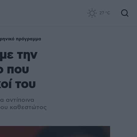
27
°C
ρηνικό πρόγραμμα
 με την
ο που
οί του
α αντίποινα
ς του καθεστώτος