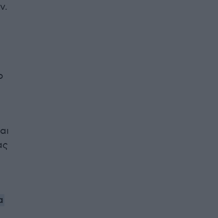
ν.
ο
αι
ας
α