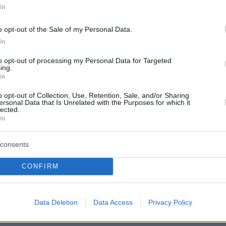
In
αφές ότι, σε περίπτωση επίθεσης, θα
πό τη Συνθήκη για τη Μη Διάδοση των
o opt-out of the Sale of my Personal Data.
λων και θα μεταφέρει το τεράστιο πρόγραμμ
In
Γι' αυτό
ο Τραμπ έδωσε τόσο μεγάλη προσοχή
to opt-out of processing my Personal Data for Targeted
ροφή του Φορντό
όπου το Ιράν παρήγαγε
ing.
In
ο καύσιμο σχεδόν πολεμικής ποιότητας που
ρισσότερο τις Ηνωμένες Πολιτείες και τους
o opt-out of Collection, Use, Retention, Sale, and/or Sharing
ersonal Data that Is Unrelated with the Purposes for which it
υς.
lected.
In
 πόλεμος»
consents
νεργάτες του προέδρου να μιλούσαν για την
CONFIRM
α της επιχείρησης, αλλά τόνιζαν, μιλώντας και
ς εταίρους τους, ότι «δεν πρόκειται για κήρυξ
Data Deletion
Data Access
Privacy Policy