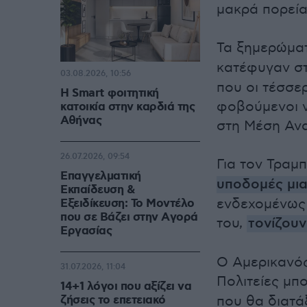
μακρά πορεία
Τα ξημερώμα
κατέφυγαν στ
03.08.2026, 10:56
που οι τέσσε
Η Smart φοιτητική
φοβούμενοι ν
κατοικία στην καρδιά της
Αθήνας
στη Μέση Ανα
26.07.2026, 09:54
Για τον Τραμ
Επαγγελματική
υποδομές μια
Εκπαίδευση &
ενδεχομένως 
Εξειδίκευση: Το Mοντέλο
που σε Bάζει στην Aγορά
του,
τονίζουν
Eργασίας
Ο Αμερικανός
31.07.2026, 11:04
Πολιτείες μ
14+1 λόγοι που αξίζει να
ζήσεις το επετειακό
που θα διατάξ