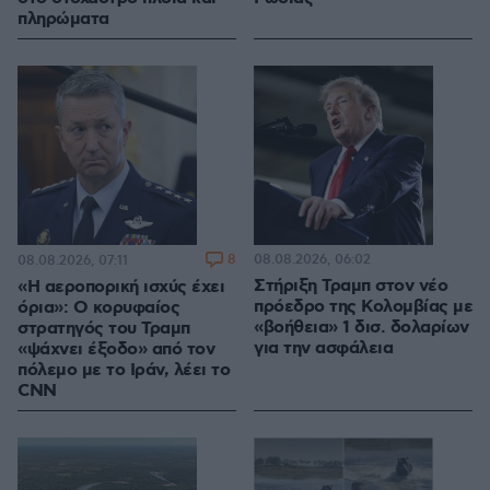
πληρώματα
8
08.08.2026, 06:02
08.08.2026, 07:11
Στήριξη Τραμπ στον νέο
«Η αεροπορική ισχύς έχει
πρόεδρο της Κολομβίας με
όρια»: Ο κορυφαίος
«βοήθεια» 1 δισ. δολαρίων
στρατηγός του Τραμπ
για την ασφάλεια
«ψάχνει έξοδο» από τον
πόλεμο με το Ιράν, λέει το
CNN