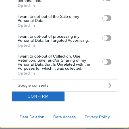
personal data.
grant or deny consent to Google and its third-party tags to
εκτός σχεδίου δόμηση
Opted In
use your data for below specified purposes in below Google
4
08.08.2026, 08:10
consent section.
I want to opt-out of the Sale of my
Personal Data.
Opted In
I want to opt-out of processing my
Personal Data for Targeted Advertising.
Η φωτογραφία του Τσιτσιπά αγκαλιά
Opted In
με τη σύντροφό του στην Ελβετία και
η βραδινή έξοδός τους για φαγητό
I want to opt-out of Collection, Use,
Retention, Sale, and/or Sharing of my
20
08.08.2026, 09:14
Personal Data that Is Unrelated with the
Purposes for which it was collected.
Opted In
Google consents
Εντυπωσιάζει με την εμφάνισή της η
CONFIRM
σύζυγος του Τζέντι Όσμαν στις
διακοπές τους στην Τουρκία, βίντεο
10
07.08.2026, 23:43
Data Deletion
Data Access
Privacy Policy