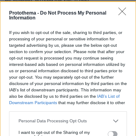
πραγματογνώμονας στο protothema
Protothema -
Do Not Process My Personal
Information
«Πόσα θέλεις για το κορίτσι;»:
Τουρίστας στην Κρήτη ζητά... τιμή για
If you wish to opt-out of the sale, sharing to third parties, or
να ασελγήσει σε ανήλικη, τι
processing of your personal or sensitive information for
καταγγέλλει ο ιδιοκτήτης επιχείρησης
targeted advertising by us, please use the below opt-out
section to confirm your selection. Please note that after your
409
07.08.2026, 18:22
opt-out request is processed you may continue seeing
interest-based ads based on personal information utilized by
us or personal information disclosed to third parties prior to
Ο «Δράκος» του Λονδίνου: 40χρονος
your opt-out. You may separately opt-out of the further
με προβλήματα όρασης σκότωνε και
disclosure of your personal information by third parties on the
βίαζε γυναίκες, η αστυνομία τον είχε
IAB’s list of downstream participants. This information may
συλλάβει και τον άφησε ελεύθερο
also be disclosed by us to third parties on the
IAB’s List of
Downstream Participants
that may further disclose it to other
58
07.08.2026, 22:54
third parties.
Please note that this website/app uses one or more Google
Personal Data Processing Opt Outs
services and may gather and store information including but
Χωροταξικό για τον τουρισμό: Οι νέοι
not limited to your visit or usage behaviour. You may click to
I want to opt-out of the Sharing of my
κανόνες για επενδύσεις, Airbnb και