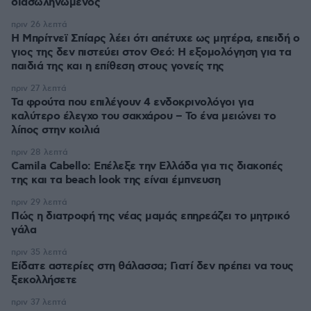
διασωληνωμένος
πριν 26 λεπτά
Η Μπρίτνεϊ Σπίαρς λέει ότι απέτυχε ως μητέρα, επειδή ο
γιος της δεν πιστεύει στον Θεό: Η εξομολόγηση για τα
παιδιά της και η επίθεση στους γονείς της
πριν 27 λεπτά
Τα φρούτα που επιλέγουν 4 ενδοκρινολόγοι για
καλύτερο έλεγχο του σακχάρου – Το ένα μειώνει το
λίπος στην κοιλιά
πριν 28 λεπτά
Camila Cabello: Επέλεξε την Ελλάδα για τις διακοπές
της και τα beach look της είναι έμπνευση
πριν 29 λεπτά
Πώς η διατροφή της νέας μαμάς επηρεάζει το μητρικό
γάλα
πριν 35 λεπτά
Είδατε αστερίες στη θάλασσα; Γιατί δεν πρέπει να τους
ξεκολλήσετε
πριν 37 λεπτά